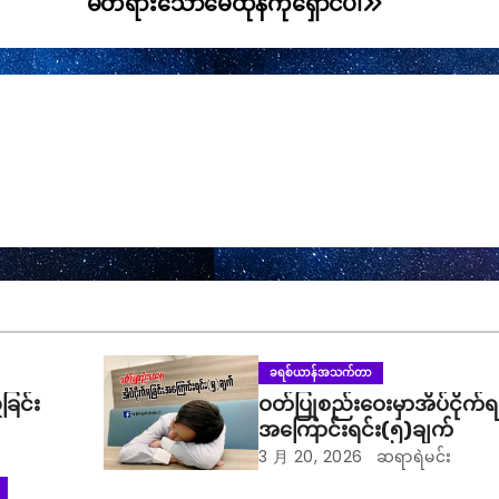
မတရားသောမေထုန်ကိုရှောင်ပါ
ခရစ်ယာန်အသက်တာ
ခြင်း
ဝတ်ပြုစည်းဝေးမှာအိပ်ငိုက်ရ
အကြောင်းရင်း(၅)ချက်
3 月 20, 2026
ဆရာရဲမင်း