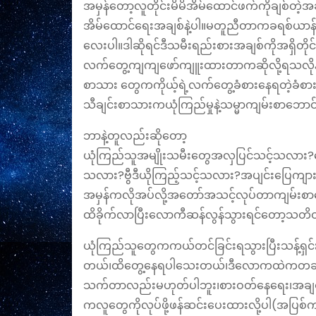
အမှန်တော့လူတိုင်းမိမိအိမ်ထောင်ဖက်ကိုချစ်တဲ့
အိမ်‌ထောင်ရေးအချစ်နဲ့ပါ။မတူညီတာ‌ကခရစ်ယာန
လေးပါ။ဒါဆိုရင်ဒီသမီးရည်းစားအချစ်ကိုအရှိတ
လက်တွေ့ကျကျဖော်ကျူးထားတာကဆိုလို့ရသလိုနား
စာသား‌ တွေကကိုယ့်ရဲ့လက်‌တွေ့ခံစားနေရတဲ့ခံစား
သီချင်းစာသားကယုံကြည်မှုနဲ့သမ္မာကျမ်းစာဘေ
ဘာနဲ့တူလည်းဆိုတော့
ယုံကြည်သူအမျိုးသမီးတွေအလှပြင်သင့်သလား?ရွေ
သလား?ဗွီဒီယိုကြည့်သင့်သလား?အပျင်းပြေကျား
အမှန်ကလိုအပ်လို့‌အတော်အသင့်လုပ်တာကျမ်းစာ
ထိခိုက်လာပြီးလောကီဆန်လွန်သွားရင်တော့သတ
ယုံကြည်သူတွေကကယ်တင်ခြင်းရသွားပြီးသန့်
တယ်၊ထိတွေ့နေရပါသေးတယ်၊ဒီလောကထဲကတချို့(တ
သက်တာလည်းမဟုတ်ပါဘူး၊စားဝတ်နေရေး၊အချစ်
ကလူတွေကိုလုပ်ဖို့ဖန်ဆင်းပေးထားလို့ပါ(အပြစ်ကလ