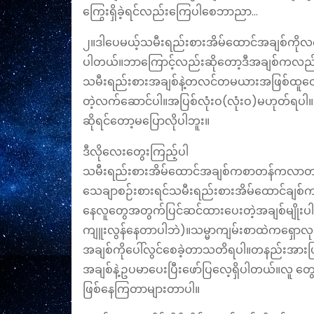
ကြွေးရှိခဲ့ရင်လည်းကြေပါစေဘာညာ…
၂။ဒါပေမယ့်သမီးရည်းစားအိမ်ထောင်အချစ်ကိုလက်
ပါတယ်။ဘာကြောင့်လည်းဆိုတော့ဒီအချစ်ကလည်းအာ
သမီးရည်းစားအချစ်နဲ့တလင်တမယားအဖြစ်ထူ‌ထောင
တဲ့လက်ဆောင်ပါ။အပြစ်လုံးဝ(လုံးဝ)မဟုတ်ရပါ။
ဆိုရင်တော့မပြောလိုပါဘူး။
ဒီလိုလေးတွေးကြည့်ပါ
သမီးရည်းစားအိမ်ထောင်အချစ်ကစာတန်ကလာတ
သေချာစဉ်းစားရင်သမီးရည်းစားအိမ်ထောင်ခ
နေလူတွေအတွက်ပြင်ဆင်ထားပေးတဲ့အချစ်မျိုးပါ
ကျူးလွန်နေတာပါဘဲ)။သမ္မာကျမ်းစာထဲက‌ရှောလု
အချစ်ကိုပေါ်လွင်စေခဲ့တာသတိရပါ။တနည်းအားဖြင
အချစ်နဲ့ဥပမာပေးပြီး‌ဖော်ပြလေ့ရှိပါတယ်။လူ‌ 
ဖြစ်နေကြတာများတာပါ။