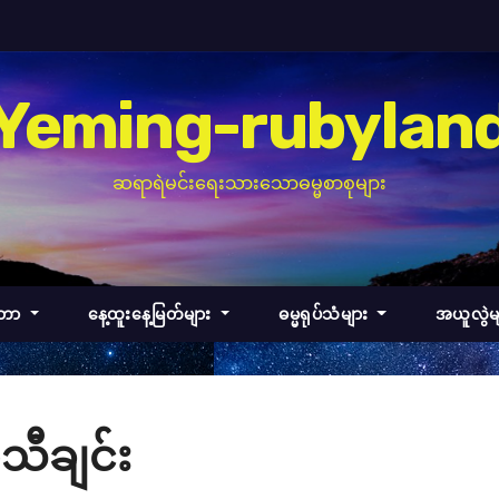
Yeming-rubylan
ဆရာရဲမင်းရေးသားသောဓမ္မစာစုများ
်တာ
နေ့ထူးနေ့မြတ်များ
ဓမ္မရုပ်သံများ
အယူလွဲမ
သီချင်း