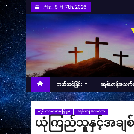
跳
周五. 8 月 7th, 2026
至
内
容
ကယ်တင်ခြင်း
ခရစ်ယာန်အသက
ကျမ်းစာအမေးအဖြေများ
ခရစ်ယာန်အသက်တာ
ယုံကြည်သူနှင့်အချစ်