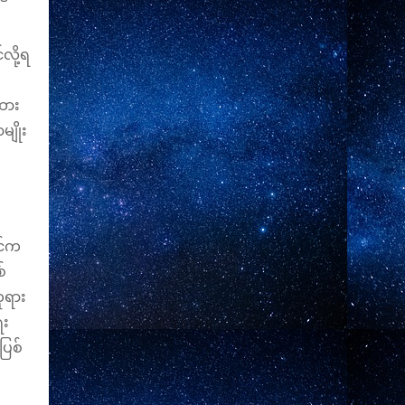
လို့ရ
ထား
ျိုး
င်က
်
ုရား
ေး
ပြစ်