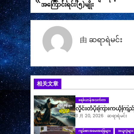
文
အကြောင်းရင်း(၅)မျိုး
章
导
航
由
ဆရာရဲမင်း
相关文章
ခရစ်ယာန်အသက်တာ
လှိုင်းတံပိုးကြားကယုံကြည်
3 月 20, 2026
ဆရာရဲမင်း
ကျမ်းစာအမေးအဖြေများ
အယူလွဲများ