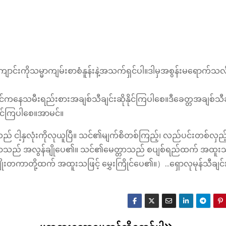
င်းကိုသမ္မာကျမ်းစာစံနူန်းနဲ့အသက်ရှင်ပါ။ဒါမှအစွန်း‌မရောက်သလိ
င်ကနေသမီးရည်းစားအချစ်သီချင်းဆိုနိုင်ကြပါစေ။ဒီခေတ္တအချစ်သီခ
နိုင်ကြပါစေ။အာမင်။
သည် ငါ့​နှ​လုံး​ကို​လု​ယူ​ပြီ။ သင်၏​မျက်​စိ​တစ်​ကြည့်၊ လည်​ပင်း​တစ်​လှည့်​
င်၏​မေ​တ္တာ​သည် အ​လွန်​ချို​ပေ၏။ သင်၏​မေ​တ္တာ​သည် စ​ပျစ်​ရည်​ထက် အ​ထူး​သ
ိုး​တ​ကာ​တို့​ထက် အ​ထူး​သ​ဖြင့် မွှေး​ကြိုင်​ပေ၏။）…ရှောလုမုန်သီချ