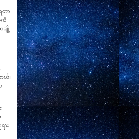
ူရတာ
ကို
ချို့
်
ါတယ်။
ာ
း
်
ုရား