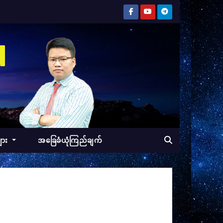
d
ျား
အခြေခံယုံကြည်ချက်