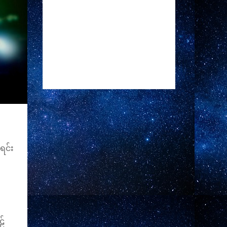
ရင်း
ဠ်