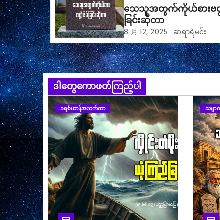
သေသူအတွက်ကိုယ်စားဗတ္တ
ခြင်းဆိုတာ
8 月 12, 2025
ဆရာရဲမင်း
ဒါတွေကောဖတ်ကြည့်ပါ
ခရစ်ယာန်အသက်တာ
သမ္မာက