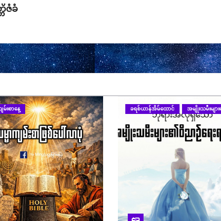
ိဇံခံ
ျမ်းစာနေ့
ခရစ်ယာန်အိမ်ထောင်
အမျိုးသမီးများန