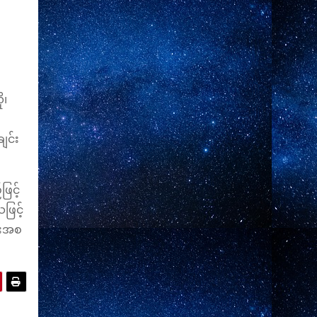
ု၊
ျင်း
ဖြင့်
​ဖြင့်
င်းအစ