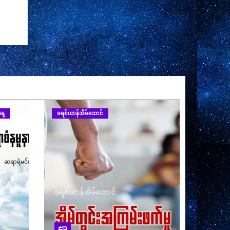
ေ့
ခရစ်ယာန်အိမ်ထောင်