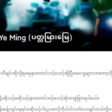
ီချင်းဆိုလို့ရမရ၊နားထောင်သင့်မသင့်ဆိုပြီးမေးသူများလာတော့လို
ြီးဆိုသင့်မဆိုသင့်၊နားထောင်သင့်မသင့်ဆိုတာခွဲခြားရပါမယ်။
ဆန့်ကျင်နေရင်မဆိုသင့်ပါ။ဥပမာငါ့ကိုယ်ငါသတ်‌သေချင်တယ်တို့၊ဝ