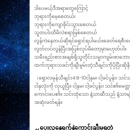
ဒါပေမယ့်ဒီအရာတွေကြောင့်
ဘုရားကိုမေ့စေတယ်၊
ဘုရားကိုကျောခိုင်းသွားစေတယ်
သူတပါးထိမိလဲစရာဖြစ်စေတယ်
လွန်ကဲနေတယ်ဆိုရင်ရှောင်ရပါမယ်။ခေတ်ရေစီးကျော
လွတ်လပ်လွန်ပြီးအပြစ်လုပ်မိ‌တော့မှာမဟုတ်ပါ။
သမီးရည်းစားအချစ်ရှိသူတိုင်းသမ္မာကျမ်းစာ‌ဘော
ထက်ဘုရားသခင်ကိုချီးမွမ်းတဲ့သီချင်းကိုပိုပြီးဆို
（ရှောလမုန်သီချင်း4:9‭-‬10ငါ့​နှ​မ၊ ငါ့​ခင်​ပွန်း၊ သင်​
ငါ​နှ​လုံး​ကို လု​ယူ​ပြီ။ ငါ့​နှ​မ၊ ငါ့​ခင်​ပွန်း၊ သ
ကောင်း​ပေ၏။ သင်း​ထုံ​သော နံ့​သာ​ဆီ​သည် နံ့​သာ​မျ
အဆုံးဖတ်ရန်။
ပေးလှူနေရက်နဲ့ကောင်းချီးမရတဲ့