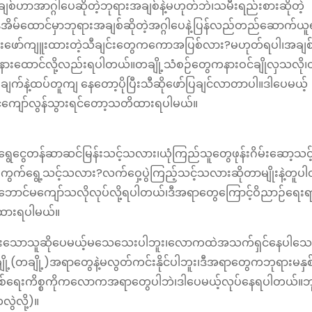
အချစ်ဟာအာဂ္ဂါပေဆိုတဲ့ဘုရားအချစ်နဲ့မဟုတ်ဘဲ၊သမီးရည်းစားဆိုတဲ့
်အိမ်ထောင်မှာဘုရားအချစ်ဆိုတဲ့အဂ္ဂါပေနဲ့ပြန်လည်တည်‌ဆောက်ယ
ိုင်းဖော်ကျူးထားတဲ့သီချင်းတွေကကောအပြစ်လား?မဟုတ်ရပါ၊အချစ်
ထောင်လို့လည်းရပါတယ်။တချို့သံစဉ်‌တွေကနားဝင်ချိုလှသလို၊တ
ချက်နဲ့ထပ်တူကျ‌ နေတော့ပိုပြီးသီဆိုဖော်ပြချင်လာတာပါ။ဒါ‌ပေမယ့်
ာင်ကျော်လွန်သွားရင်တော့သတိထားရပါမယ်။
ငွေတန်ဆာဆင်မြန်းသင့်သလား၊ယုံကြည်သူ‌တွေဖုန်းဂိမ်း‌ဆော့သင့
ကွက်ရွေ့သင့်သလား?လက်ဝှေ့ပွဲကြည့်သင့်သလားဆိုတာမျိုးနဲ့တူပ
ဘောင်မကျော်သလိုလုပ်လို့ရပါတယ်၊ဒီအရာတွေကြောင့်ဝိညာဉ်ရေးရ
ိထားရပါမယ်။
ရှင်းသောသူဆိုပေမယ့်မသေသေးပါဘူး၊လောကထဲအသက်ရှင်နေပါသေ
ချို့)အရာတွေနဲ့မလွတ်ကင်းနိုင်ပါဘူး၊ဒီအရာ‌တွေကဘုရားမနှစ
‌ရေးကိစ္စကိုကလောကအရာတွေပါဘဲ၊ဒါပေမယ့်လုပ်နေရပါတယ်။ဘ
ွဲလို့)။