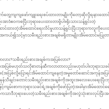
တွေ့ကျကျဖော်ကျူးရေးစပ်ထားတာမျိုးကိုတော့ဆိုလို့ရ၊နားထောင်
ဒံဧဝကစပြီးဘုရားပေးထားတာမို့ပါ။ရိုးသားသန့်ရှင်းတဲ့
်ထားတဲ့အိမ်ထောင်ရေးလိင်မှုဟာသန့်ရှင်းပြီးဘုရားကလူကိုပေး
အကယ်၍သင့်မှာသမီးရည်းစားအချစ်မရှိတာမျိုး၊အိမ်ထောင်မပြုတာမ
ာလား?သမီးရည်းစားအချစ်ကအပြစ်လား?
ျစ်ကအပြစ်မဟုတ်သလိုစာတန်ဆီကလာတာလည်းမဟုတ်ပါ။ဘုရားသခ
။(အပြစ်လို့ပြောရင်အိမ်ထောင်ကျနေတဲ့အမှုတော်ဆောင်အကုန်အပြစ
မုန်သီချင်း‌တောင်သမီးရည်းစားအချစ်ကိုအထူးအလေးပေးရေးပြီးဘ
့်ကျမ်းစာကဘုရားသခင်ရဲ့အချစ်ကိုဖော်ပြတဲ့အခါမှာအိမ်ထောင်ရ
တွေကသာဒီဘုရားပေးတဲ့သမီးရည်းစားအချစ်ကိုအလွဲသုံးစားလုပ်ပြီးအ