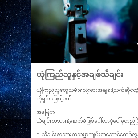
ယုံကြည်သူနှင့်အချစ်သီချင်း
ယုံကြည်သူတွေသမီးရည်းစားအချစ်နဲ့သက်ဆိုင်တဲ့သ
တိုရှင်းဖြေပါ့မယ်။
အဖြေက
သီချင်းစာသားနဲ့နောက်ခံဖြစ်ပေါ်လာပုံပေါ်မူတည်ပ
၁။သီချင်းစာသားကသမ္မာကျမ်းစာဘောင်ကျော်လွန်