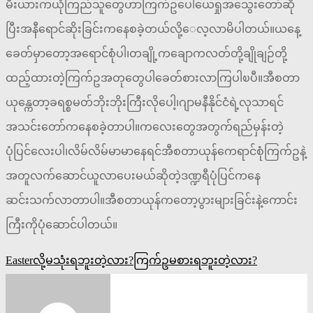
မီးယားကယုံကြည်သူတွေဟာကြက်ဥပေါ်ယေရှုအသွေးတော်ဆို
ပြီးအနီရောင်ဆိုးခြင်းကနေစခဲ့တယ်လို့ေလ့လာမိပါတယ်။ယနေ့
ခေတ်မှာတော့အရောင်စုံပါ၊တချို့ကချောကလတ်တို့ချိုချဉ်တို့
ထည့်ထားတဲ့ကြက်ဥအတုတွေပါခေတ်စားလာကြပါၿပီ။အီစတာ
ယုန္ကေတာ့ခရစ္စမတ်ဘိုးဘိုးကြီးလိုပေါ့၊ဂျာမနီနိုင်ငံရဲ့လုသာရင်
အသင်းတော်ကနေစခဲ့တာပါ။ကလေးတွေအတွက်ရည်မှန်းတဲ့
ပုံပြင်လေးပါ၊လိမ်လိမ်မာမာနေရင်အီစတာယုန်ကေရာင်စုံကြက်ဥနဲ့
အတူလက်ဆောင်ယူလာပေးမယ်ဆိုတဲ့ဒဏ္ဍရီပုံပြင်ကနေ
ဆင်းသက်လာတာပါ။အီစတာယုန်ကတော့ပွားများခြင်းနဲ့ကောင်း
ကြီးကိုပုံဆောင်ပါတယ်။
文
Easterလို့မသုံးရဘူးတဲ့လား?ကြက်ဥမစားရဘူးတဲ့လား?
章
导