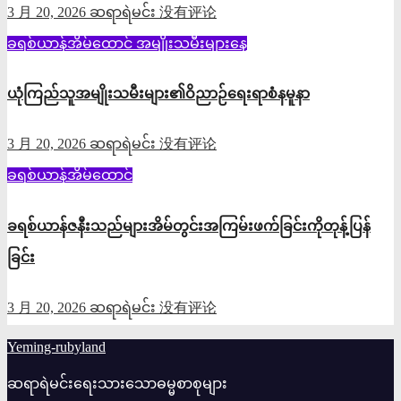
3 月 20, 2026
ဆရာရဲမင်း
没有评论
ခရစ်ယာန်အိမ်ထောင်
အမျိုးသမီးများနေ့
ယုံကြည်သူအမျိုးသမီးများ၏ဝိညာဉ်ရေးရာစံနမူနာ
3 月 20, 2026
ဆရာရဲမင်း
没有评论
ခရစ်ယာန်အိမ်ထောင်
ခရစ်ယာန်ဇနီးသည်များအိမ်တွင်းအကြမ်းဖက်ခြင်းကိုတုန့်ပြန်
ခြင်း
3 月 20, 2026
ဆရာရဲမင်း
没有评论
Yeming-rubyland
ဆရာရဲမင်းရေးသားသောဓမ္မစာစုများ