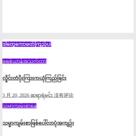
ဒါတွေကောဖတ်ကြည့်ပါ
ခရစ်ယာန်အသက်တာ
လှိုင်းတံပိုးကြားကယုံကြည်ခြင်း
3 月 20, 2026
ဆရာရဲမင်း
没有评论
သမ္မာကျမ်းစာနေ့
သမ္မာကျမ်းစာဖြစ်ပေါ်လာပုံအကျဉ်း