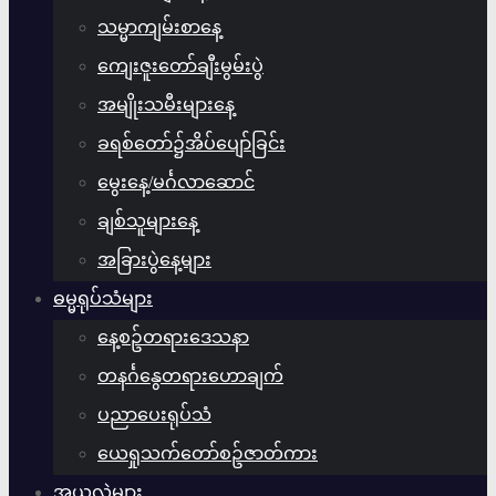
သမ္မာကျမ်းစာနေ့
ကျေးဇူးတော်ချီးမွမ်းပွဲ
အမျိုးသမီးများနေ့
ခရစ်တော်၌အိပ်ပျော်ခြင်း
မွေးနေ့/မင်္ဂလာဆောင်
ချစ်သူများနေ့
အခြားပွဲနေ့များ
ဓမ္မရုပ်သံများ
နေ့စဥ်တရားဒေသနာ
တနင်္ဂနွေတရားဟောချက်
ပညာပေးရုပ်သံ
ယေရှုသက်တော်စဥ်ဇာတ်ကား
အယူလွဲများ