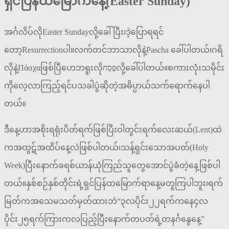
ရှင်ပြန်ထမြောက်နေ့(Easter Sunday)
အင်္ဂလိပ်လိုEaster Sundayလို့ခေါ်ပြီး၊ဒဲ့ပြောရရင်
တော့Resurrectionပါ။လက်တင်ဘာသာလိုနဲ့Pascha ခေါ်ပါတယ်၊ဂရိ
လိုနဲ့Πάσχαဖြစ်ပြီဟေဘရူးလိုפֶּסַחလို့ခေါ်ပါတယ်။စကားလုံးသမိုင်း
ကိုလေ့လာကြည့်ရင်ပသခါပွဲဆိုတဲ့အဓိပ္ပာယ်သက်ရောက်နေပါ
တယ်။
ဒီနေ့ဟာအစိုးရရုံးပိတ်ရက်ဖြစ်ပြီးဝါတွင်းရက်လေးဆယ်(Lent)ထဲ
ကအထွဋ်အထိပ်နေ့လဲဖြစ်ပါတယ်၊သန့်ရှင်းသောအပတ်(Holy
Week)ပြီးနောက်ခရစ်ယာန်ယုံကြည်သူတွေအောင်ပွဲခံတဲ့နေ့ဖြစ်ပါ
တယ်။နှစ်စဉ်နှစ်တိုင်းရဲ့ရှင်ပြန်ထမြောက်ရာနေ့မတူကြပါဘူး၊ရက်
မြတ်ကအသေမသတ်မှတ်ထားဘဲ“၃လပိုင်း၂၂ရက်ကနေ၄လ
ပိုင်း၂၅ရက်ကြားကလပြည့်ပြီးနောက်တပတ်ရဲ့တနင်္ဂနွေနေ့”