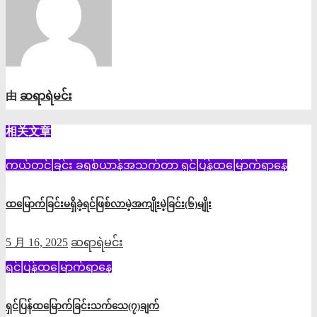
航
由
ဆရာရဲမင်း
相关文章
ကယ်တင်ခြင်း
ခရစ်ယာန်အသက်တာ
ရှင်ပြန်ထမြောက်ရာနေ့
ထမြောက်ခြင်းမရှိခဲ့ရင်ဖြစ်လာမဲ့အကျိုးမဲ့ခြင်း(၆)မျိုး
5 月 16, 2025
ဆရာရဲမင်း
ရှင်ပြန်ထမြောက်ရာနေ့
ရှင်ပြန်ထမြောက်ခြင်းသက်သေ(၇)ချက်