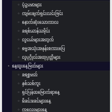
ပုံဥပမာများ
ကျမ်းချက်ရှင်းလင်းခြင်း
နောက်ဆုံးသောကာလ
ခရစ်ယာန်သမိုင်း
လူငယ်များအတွက်
ဓမ္မအသုံးအနုန်းစကားပြေ
လူပုဂ္ဂိုလ်အထုပ္ပတ္တိများ
နေ့ထူးနေ့မြတ်များ
ခရစ္စမတ်
နှစ်သစ်ကူး
ရှင်ပြန်ထမြောက်ရာနေ့
မိခင်/ဖခင်များနေ့
ကလေးများနေ့