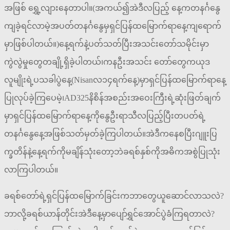
အဖြစ်‌ ရွှေ့လျားနေတာပါ။(အကယ်၍အဲဒီလပြည့်‌ နေ့ကတနင်္ဂနွေ
ကျခဲ့ရင်လာမဲ့အပတ်တနင်္ဂနွေမှရှင်ပြန်ထမြောက်ရာနေ့ကျရောက်
မှာဖြစ်ပါတယ်။)နေ့ရက်နဲ့ပတ်သတ်ပြီးအသင်းတော်သမိုင်းမှာ
ကွဲလွဲမှုတွေတချို့ရှိခဲ့ပါတယ်၊ကနဦးအသင်း တော်တွေကယုဒ
လူမျိုးရဲ့ပသခါပွဲနေ့(Nisanလ၁၄ရက်နေ့)မှာရှင်ပြန်ထမြောက်ရာနေ့
ပြုလုပ်ခဲ့ကြပေမဲ့၊AD325နိစိန်အစည်းအဝေးကြီးရဲ့ဆုံးဖြတ်ချက်
မှာရှင်ပြန်ထမြောက်ရာနေ့ကိုနွေဦးရာသီလပြည့်ပြီးတပတ်ရဲ့
တနင်္ဂနွေနေ့အဖြစ်သတ်မှတ်ခဲ့ကြပါတယ်။အဲဒီကနေစပြီးဂျူးပြ
က္ခတိန်နဲ့နေ့ရက်ကိုမချိန်သုံးတော့ဘဲခရစ်နှစ်ကိုအဓိကအစွဲပြုသုံး
လာကြပါတယ်။
ခရစ်တော်ရဲ့ရှင်ပြန်ထမြောက်ခြင်းကဘာတွေယူဆောင်လာသလဲ?
ဘာလို့ခရစ်ယာန်တိုင်းအဲဒီနေ့မှာပျော်ရွှင်အောင်ပွဲခံကြရတာလဲ?