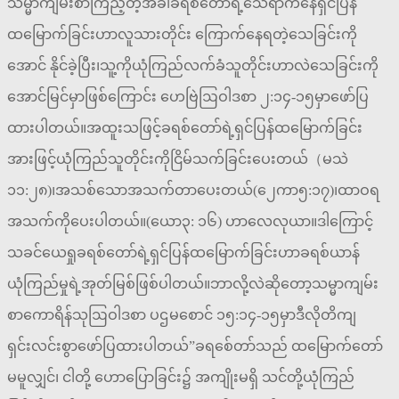
သမ္မာကျမ်းစာကြည့်တဲ့အခါခရစ်တော်ရဲ့သေရာကနေရှင်ပြန်
ထမြောက်ခြင်းဟာလူသားတိုင်း ကြောက်နေရတဲ့သေခြင်းကို
အောင် နိုင်ခဲ့ပြီး၊သူ့ကိုယုံကြည်လက်ခံသူတိုင်းဟာလဲသေခြင်းကို
အောင်မြင်မှာဖြစ်ကြောင်း ဟေဗြဲဩဝါဒစာ ၂:၁၄-၁၅မှာဖော်ပြ
ထားပါတယ်။အထူးသဖြင့်ခရစ်တော်ရဲ့ရှင်ပြန်ထမြောက်ခြင်း
အားဖြင့်ယုံကြည်သူတိုင်းကိုငြိမ်သက်ခြင်းပေးတယ်（မသဲ
၁၁:၂၈)၊အသစ်သောအသက်တာပေးတယ်(၂ေကာ၅:၁၇)၊ထာဝရ
အသက်ကိုပေးပါတယ်။(ယော၃: ၁၆) ဟာလေလုယာ။ဒါကြောင့်
သခင်ယေရှုခရစ်တော်ရဲ့ရှင်ပြန်ထမြောက်ခြင်းဟာခရစ်ယာန်
ယုံကြည်မှုရဲ့အုတ်မြစ်ဖြစ်ပါတယ်။ဘာလို့လဲဆိုတော့သမ္မာကျမ်း
စာကောရိန်သုဩဝါဒစာ ပဌမစောင် ၁၅:၁၄-၁၅မှာဒီလိုတိကျ
ရှင်းလင်းစွာဖော်ပြထားပါတယ်”ခရစ်ေတာ်သည် ထမြောက်တော်
မမူလျှင်၊ ငါတို့ ဟောပြောခြင်း၌ အကျိုးမရှိ သင်တို့ယုံကြည်