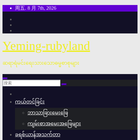
跳
周五. 8 月 7th, 2026
至
内
容
Yeming-rubyland
ဆရာရဲမင်းရေးသားသောဓမ္မစာစုများ
ကယ်တင်ခြင်း
ဘာသာခြားမေးဖြေ
ကျမ်းစာအမေးအဖြေများ
ခရစ်ယာန်အသက်တာ