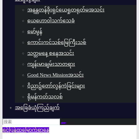
အနန္တတန်ခိုးရှင်ယေရှုတရုတ်မအသင်း
ယေဟောဝါသက်သေခံ
မော်မွန်
ကောင်းကင်သစ်မြေကြီးသစ်
သတ္တမနေ့ စနေအသင်း
ကျန်းမာချမ်းသာတရား
Good News Missionအသင်း
ဝိညာဥ်တော်လွန်ကဲခြင်းများ
ရိုမန်ကတ်သလစ်
အခြေခံယုံကြည်ချက်
ရှင်ပြန်ထမြောက်ရာနေ့