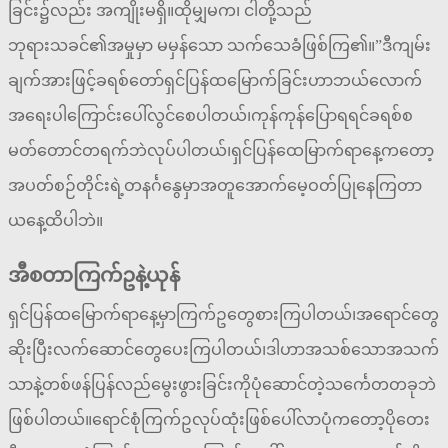
ခြင်း၌လည်း အကျိုးမရှိ။ထိုမျှမက၊ ငါတို့သည်
ဘုရားသခင်၏အမှုမှာ မမှန်သော သက်သေခံဖြစ်ကြ၏။”ဒီကျမ်း
ချက်အားဖြင့်ခရစ်တော်ရှင်ပြန်ထမြောက်ခြင်းဟာဘယ်လောက်
အရေးပါကြောင်းပေါ်လွင်စေပါတယ်၊ကုန်ကုန်ပြောရရင်ခရစ်စ
မတ်တောင်တရက်ဘဲလုပ်ပါတယ်၊ရှင်ပြန်ထေမြာက်ရာနေ့ကတော့
အပတ်စဉ်တိုင်းရဲ့တနင်္ဂနွေမှာအတူအောက်မေ့ဝတ်ပြုနေကြတာ
ယနေ့ထိပါဘဲ။
အီစတာကြက်ဥနဲ့ယုန်
ရှင်ပြန်ထမြောက်ရာနေ့မှာကြက်ဥတွေစားကြပါတယ်၊အရောင်တွေ
ဆိုးပြီးလက်ဆောင်တွေပေးကြပါတယ်၊ဒါဟာအသစ်သောအသက်
သာနဲ့တစ်ဖန်ပြန်လည်မွေးဖွားခြင်းကိုပုံဆောင်တဲ့သင်္ကေတတခုဘဲ
ဖြစ်ပါတယ်။ရောင်စုံကြက်ဥလုပ်ထုံးဖြစ်ပေါ်လာပုံကတော့ပိုတေး