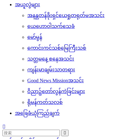
အယူလွဲများ
အနန္တတန်ခိုးရှင်ယေရှုတရုတ်မအသင်း
ယေဟောဝါသက်သေခံ
မော်မွန်
ကောင်းကင်သစ်မြေကြီးသစ်
သတ္တမနေ့ စနေအသင်း
ကျန်းမာချမ်းသာတရား
Good News Missionအသင်း
ဝိညာဥ်တော်လွန်ကဲခြင်းများ
ရိုမန်ကတ်သလစ်
အခြေခံယုံကြည်ချက်