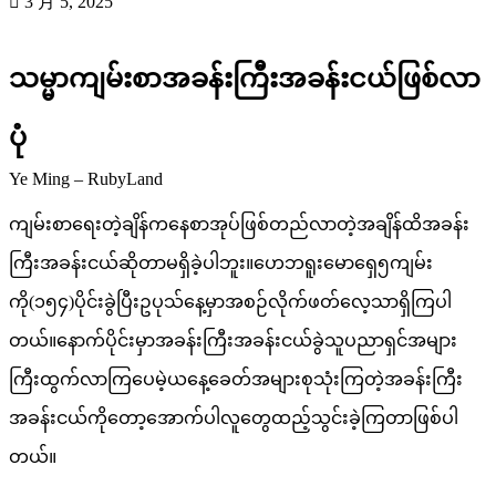
3 月 5, 2025
သမ္မာကျမ်းစာအခန်းကြီးအခန်းငယ်ဖြစ်လာ
ပုံ
Ye Ming – RubyLand
ကျမ်းစာရေးတဲ့ချိန်ကနေစာအုပ်ဖြစ်တည်လာတဲ့အချိန်ထိအခန်း
ကြီးအခန်းငယ်ဆိုတာမရှိခဲ့ပါဘူး။ဟေဘရူးမောရှေ၅ကျမ်း
ကို(၁၅၄)ပိုင်းခွဲပြီးဥပုသ်နေ့မှာအစဉ်လိုက်ဖတ်လေ့သာရှိကြပါ
တယ်။နောက်ပိုင်းမှာအခန်းကြီးအခန်းငယ်ခွဲသူပညာရှင်အများ
ကြီးထွက်လာကြပေမဲ့ယနေ့ခေတ်အများစုသုံးကြတဲ့အခန်းကြီး
အခန်းငယ်ကိုတော့အောက်ပါလူတွေထည့်သွင်းခဲ့ကြတာဖြစ်ပါ
တယ်။