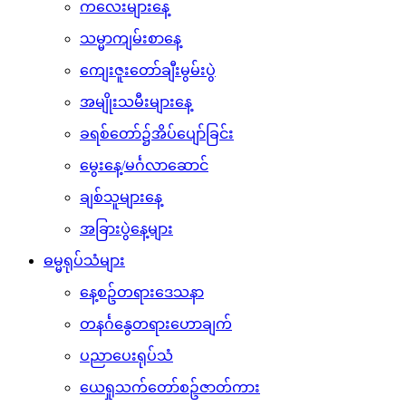
ကလေးများနေ့
သမ္မာကျမ်းစာနေ့
ကျေးဇူးတော်ချီးမွမ်းပွဲ
အမျိုးသမီးများနေ့
ခရစ်တော်၌အိပ်ပျော်ခြင်း
မွေးနေ့/မင်္ဂလာဆောင်
ချစ်သူများနေ့
အခြားပွဲနေ့များ
ဓမ္မရုပ်သံများ
နေ့စဥ်တရားဒေသနာ
တနင်္ဂနွေတရားဟောချက်
ပညာပေးရုပ်သံ
ယေရှုသက်တော်စဥ်ဇာတ်ကား