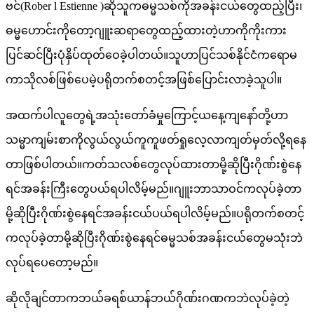
ဗင်(Rober l Estienne )ဆိုသူကဓမ္မသစ်ကိုအခန်းငယ်တွေထည့်ပြီး၊
ဓမ္မ‌ဟောင်းကိုတော့ဂျူးဆရာတွေထည့်ထားတဲ့ဟာကိုကိုးကား
ပြင်ဆင်ပြီးပုံနှိပ်ထုတ်ဝေခဲ့ပါတယ်။သူဟာပြင်သစ်နိုင်ငံကရောမ
ကာသိုလစ်ဖြစ်ပေမဲ့ပရိုတက်စတင့်အဖြစ်ပြောင်းလာခဲ့သူပါ။
အထက်ပါလူတွေရဲ့အသုံးတော်ခံမှုကြောင့်ယနေ့ကျနော်တို့ဟာ
သမ္မာကျမ်းစာကိုလွယ်လွယ်ကူကူဖတ်ရှုလေ့လာကျတ်မှတ်လို့ရနေ
တာဖြစ်ပါတယ်။ကတ်သလစ်တွေလုပ်ထားတာမို့ဆိုပြီးဂိုဏ်းစွဲနေ
ရင်အခန်းကြီးတွေပယ်ရပါလိမ့်မည်။ဂျူးဘာသာဝင်ကလုပ်ခဲ့တာ
မို့ဆိုပြီးဂိုဏ်းစွဲနေရင်အခန်းငယ်ပယ်ရပါလိမ့်မည်။ပရိုတက်စတင့်
ကလုပ်ခဲ့တာမို့ဆိုပြီးဂိုဏ်းစွဲနေရင်ဓမ္မသစ်အခန်းငယ်တွေမသုံးဘဲ
လုပ်ရပေတော့မည်။
ဆိုလိုချင်တာကဘယ်ခရစ်ယာန်ဘယ်ဂိုဏ်းဂဏကဘဲလုပ်ခဲ့တဲ့