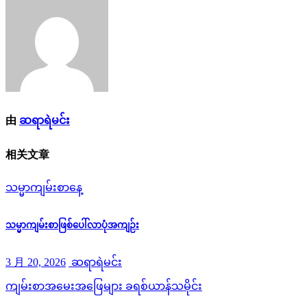
航
由
ဆရာရဲမင်း
相关文章
သမ္မာကျမ်းစာနေ့
သမ္မာကျမ်းစာဖြစ်ပေါ်လာပုံအကျဉ်း
3 月 20, 2026
ဆရာရဲမင်း
ကျမ်းစာအမေးအဖြေများ
ခရစ်ယာန်သမိုင်း