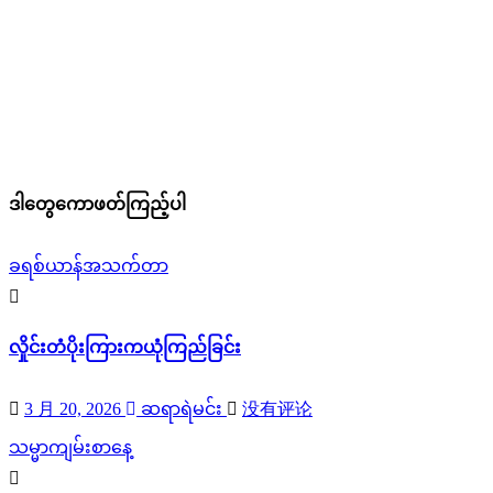
ဒါတွေကောဖတ်ကြည့်ပါ
ခရစ်ယာန်အသက်တာ
လှိုင်းတံပိုးကြားကယုံကြည်ခြင်း
3 月 20, 2026
ဆရာရဲမင်း
没有评论
သမ္မာကျမ်းစာနေ့