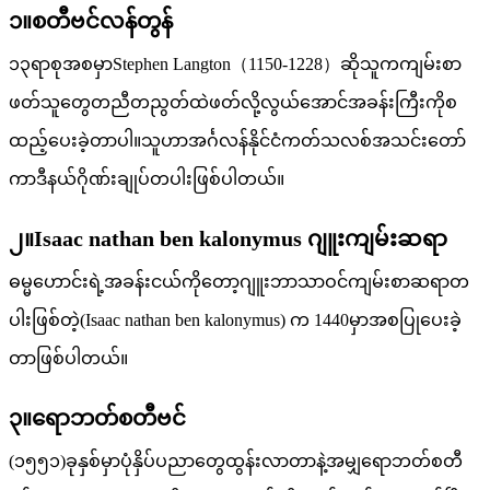
၁။စတီဗင်လန်တွန်
၁၃ရာစုအစမှာStephen Langton（1150-1228）ဆိုသူကကျမ်းစာ
ဖတ်သူတွေတညီတညွတ်ထဲဖတ်လို့လွယ်အောင်အခန်းကြီးကိုစ
ထည့်ပေးခဲ့တာပါ။သူဟာအင်္ဂလန်နိုင်ငံကတ်သလစ်အသင်းတော်
ကာဒီနယ်ဂိုဏ်းချုပ်တပါးဖြစ်ပါတယ်။
၂။Isaac nathan ben kalonymus ဂျူးကျမ်းဆရာ
ဓမ္မဟောင်းရဲ့အခန်းငယ်ကိုတော့ဂျူးဘာသာဝင်ကျမ်းစာဆရာတ
ပါးဖြစ်တဲ့(Isaac nathan ben kalonymus) က 1440မှာအစပြုပေးခဲ့
တာဖြစ်ပါတယ်။
၃။ရောဘတ်စတီဗင်
(၁၅၅၁)ခုနှစ်မှာပုံနှိပ်ပညာတွေထွန်းလာတာနဲ့အမျှရောဘတ်စတီ