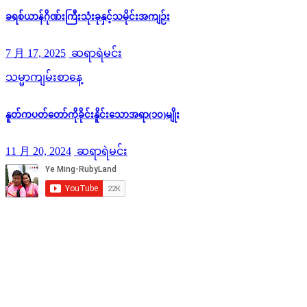
ခရစ်ယာန်ဂိုဏ်းကြီးသုံးခုနှင့်သမိုင်းအကျဉ်း
7 月 17, 2025
ဆရာရဲမင်း
သမ္မာကျမ်းစာနေ့
နူတ်ကပတ်တော်ကိုခိုင်းနိူင်းသောအရာ(၁၀)မျိုး
11 月 20, 2024
ဆရာရဲမင်း