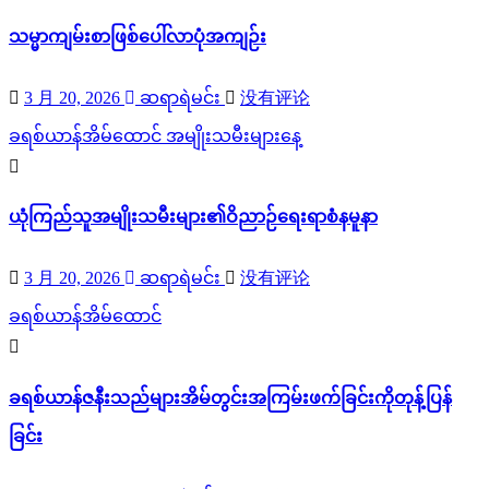
သမ္မာကျမ်းစာဖြစ်ပေါ်လာပုံအကျဉ်း
3 月 20, 2026
ဆရာရဲမင်း
没有评论
ခရစ်ယာန်အိမ်ထောင်
အမျိုးသမီးများနေ့
ယုံကြည်သူအမျိုးသမီးများ၏ဝိညာဉ်ရေးရာစံနမူနာ
3 月 20, 2026
ဆရာရဲမင်း
没有评论
ခရစ်ယာန်အိမ်ထောင်
ခရစ်ယာန်ဇနီးသည်များအိမ်တွင်းအကြမ်းဖက်ခြင်းကိုတုန့်ပြန်
ခြင်း