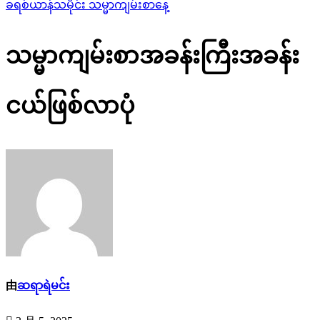
ခရစ်ယာန်သမိုင်း
သမ္မာကျမ်းစာနေ့
သမ္မာကျမ်းစာအခန်းကြီးအခန်း
ငယ်ဖြစ်လာပုံ
由
ဆရာရဲမင်း