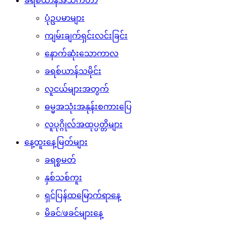
ခရစ်ယာန်အသက်တာ
ပုံဥပမာများ
ကျမ်းချက်ရှင်းလင်းခြင်း
နောက်ဆုံးသောကာလ
ခရစ်ယာန်သမိုင်း
လူငယ်များအတွက်
ဓမ္မအသုံးအနုန်းစကားပြေ
လူပုဂ္ဂိုလ်အထုပ္ပတ္တိများ
နေ့ထူးနေ့မြတ်များ
ခရစ္စမတ်
နှစ်သစ်ကူး
ရှင်ပြန်ထမြောက်ရာနေ့
မိခင်/ဖခင်များနေ့