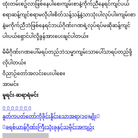
ထုံးတမ်းစဥ်လာဖြစ်နေပါစေ၊ကျမ်းစာနဲ့ကိုက်ညီနေရင်ကျင်ပယ်
စရာဆန့်ကျင်စရာမလိုပါ။စိတ်သန့်သန့်နဲ့သာသုံးပါလုပ်ပါ။ကျမ်းစာ
နဲ့မကိုက်ညီဘဲဖြစ်နေရင်ဘယ်ဂိုဏ်းဂဏရဲ့လုပ်ရပ်မဆိုဆန့်ကျင်
ပါ၊ပယ်ရှောင်ပါလို့ခွန်အားပေးချင်ပါတယ်။
မိမိဂိုဏ်းဂဏပေါ်မရပ်တည်ဘဲသမ္မာကျမ်းသာပေါ်သာရပ်တည်ဖို့
လိုပါတယ်။
ဝိညာဉ်တော်အလင်းပေးပါစေ။
အာမင်။
မူရင်း-ဆရာရဲမင်း
文
နူတ်ကပတ်တော်ကိုခိုင်းနိူင်းသောအရာ(၁၀)မျိုး
章
ခရစ်ယာန်ဂိုဏ်းကြီးသုံးခုနှင့်သမိုင်းအကျဉ်း
导