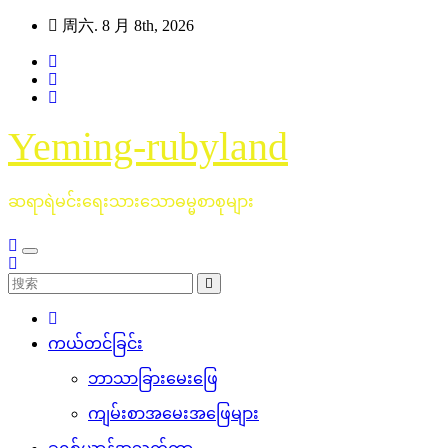
跳
周六. 8 月 8th, 2026
至
内
容
Yeming-rubyland
ဆရာရဲမင်းရေးသားသောဓမ္မစာစုများ
ကယ်တင်ခြင်း
ဘာသာခြားမေးဖြေ
ကျမ်းစာအမေးအဖြေများ