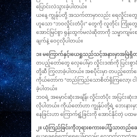
ပြောင်းလဲသွားခဲ့ပါတယ်။
​ယနေ့ ကျွန်ုပ်တို့ အသက်တာမှာလည်း ရေလှိုင်းတ
ဟူသော “ဘဝလှိုင်းတံပိုး” တွေကို လူတိုင်း ကြုံတ
အောင်မြင်စွာ ရုန်းထွက်မလဲဆိုတာကို သမ္မာကျမ
ချက်နဲ့ ဝေငှလိုပါတယ်။
​၁။ မကြောက်နှင့်၊ယေရှုသည်သင့်အနားမှာအမြဲ
​တပည့်တော်တွေ လှေပေါ်မှာ လှိုင်းဒဏ်ကို ပြင်းစ
တို့ဆီ ကြွလာခဲ့ပါတယ်။ အစပိုင်းမှာ တပည့်တော်တ
ကိုယ်တော်က “တည်ကြည်သောစိတ်ရှိကြလော့၊ ငါပင်
ခဲ့ပါတယ်။
​ဘဝရဲ့ အမှောင်ဆုံးအချိန်၊ လှိုင်းတံပိုး အပြင်းဆ
လိုပါတယ်။ ကိုယ်တော်ဟာ ကျွန်ုပ်တို့ရဲ့ ဘေးနားမှာ
နေခြင်းဟာ ကြောက်ရွံ့ခြင်းကို အောင်နိုင်တဲ့ 
​၂။ ယုံကြည်ခြင်းကိုဘုရားစကားပေါ်၌သာတည်
ယေရှုခရစ်တော်ရေပေါ်မှာလမ်း လျှောက်လာတဲ့အခါ၊