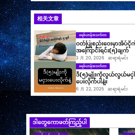
相关文章
ခရစ်ယာန်အသက်တာ
ဝတ်ပြုစည်းဝေးမှာအိပ်ငိုက
အကြောင်းရင်း(၅)ချက်
3 月 20, 2026
ဆရာရဲမင်း
ခရစ်ယာန်အသက်တာ
ဒီ(၅)မျိုးကိုလွယ်လွယ်မငှါ
ပေးလိုက်ပါနဲ့။
6 月 22, 2025
ဆရာရဲမင်း
ဒါတွေကောဖတ်ကြည့်ပါ