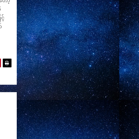
်တော့
ု
င့်
်