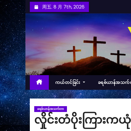
跳
周五. 8 月 7th, 2026
至
内
容
ကယ်တင်ခြင်း
ခရစ်ယာန်အသက
ခရစ်ယာန်အသက်တာ
လှိုင်းတံပိုးကြားကယ