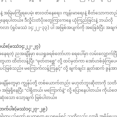
ွေနဲ့ အမြဲမကြုံရပေမဲ့၊ စားဝတ်နေရေး၊ ကျန်းမာရေးနဲ့ စိတ်သောကတည
ွေ့နေရပါတယ်။ ဒီလှိုင်းတံပိုးတွေကြားကနေ ယုံကြည်ခြင်းနဲ့ ဘယ်လို
်းစာလာ (ရှင်မဿဲ ၁၄:၂၂-၃၃) ပါ အဖြစ်အပျက်ကို အခြေခံပြီး အချက
ရှိတယ်။(မဿဲ၁၄:၂၂-၂၇)
ွာခံနေရတဲ့ ညအချိန်မှာ ယေရှုခရစ်တော်ဟာ ရေပေါ်မှာ လမ်းလျှောက်ပြီ
ွေဟာ ထိတ်လန့်ပြီး “ဖုတ်တစ္ဆေ” လို့ ထင်မှတ်ကာ အော်ဟစ်ခဲ့ကြပေမ
ဖြစ်သည်။ မကြောက်လန့်ကြနှင့်” လို့ ချက်ချင်း နှုတ်ဆက် ခွန်အ
ုံးအချိန်တွေမှာ ကျွန်ုပ်တို့ တစ်ယောက်တည်း မဟုတ်ဘူးဆိုတာကို သတိရဖ
 အမြဲရှိနေပြီး “ငါရှိတယ်၊ မကြောက်နဲ့” လို့ ပြောနေပါတယ်။ ကိုယ်တော
ပထမဆုံးသော သော့ချက် ဖြစ်ပါတယ်။
ဆောက်ပါ။(မဿဲ၁၄:၂၇-၂၉)
​တပည့်တော် ပေတရုက ယေရှုမှန်ရင် သူ့ကိုလည်း လာဖို့ အမိန့်ပေးပါ