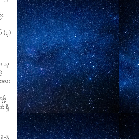
်း
် (၃)
း သူ
ဲ့
ားပေး
ို့
် ရှိ
လို့