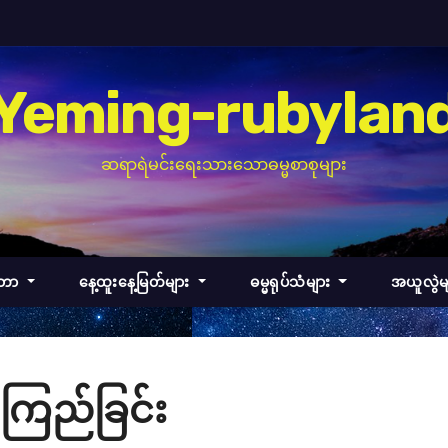
Yeming-rubylan
ဆရာရဲမင်းရေးသားသောဓမ္မစာစုများ
်တာ
နေ့ထူးနေ့မြတ်များ
ဓမ္မရုပ်သံများ
အယူလွဲမ
ုံကြည်ခြင်း