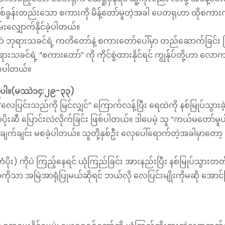
တစ်ခွန်းတည်းသော စကားကို မိန့်တော်မူတဲ့အခါ ပေတရုဟာ ထိုစကားက
းလျှောက်နိုင်ခဲ့ပါတယ်။
တ်ဘဲ ဘုရားသခင်ရဲ့ ကတိတော်နဲ့ စကားတော်ပေါ်မှာ တည်ဆောက်ခြင်း ဖ
သခင်ရဲ့ “စကားတော်” ကို ကိုင်စွဲထားနိုင်ရင် ကျွန်ုပ်တို့ဟာ လောက
ြစ်ပါတယ်။
ံပြုပါ။(မဿဲ၁၄:၂၉-၃၃)
ြင်းသည်ကို မြင်လျှင်” ကြောက်လန့်ပြီး ရေထဲကို နစ်မြုပ်သွားခဲ
ံပိုးဆီ ပြောင်းလဲလိုက်ခြင်း ဖြစ်ပါတယ်။ ဒါပေမဲ့ သူ “ကယ်မတော်မူပါ”
ျက်ချင်း မစခဲ့ပါတယ်။ သူတို့နှစ်ဦး လှေပေါ်ရောက်တဲ့အခါမှာတော့
ံပိုး) ကိုပဲ ကြည့်နေရင် ယုံကြည်ခြင်း အားနည်းပြီး နစ်မြုပ်သွားတတ
သာ အမြဲအာရုံပြုမယ်ဆိုရင် ဘယ်လို လေပြင်းမျိုးကိုမဆို အောင်မ