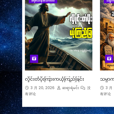
ခရစ်ယာန်အသက်တာ
သမ္မာက
လှိုင်းတံပိုးကြားကယုံကြည်ခြင်း
သမ္မာက
3 月 20, 2026
ဆရာရဲမင်း
没
3 月 
有评论
有评论