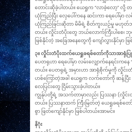
တောင်းဆိုခဲ့ပါတယ်။ ယေရှုက “လာခဲ့လော့” လို့ 
ယုံကြည်ပြီး လှေပေါ်ကနေ ဆင်းကာ ရေပေါ်မှာ လမ်
​ယုံကြည်ခြင်းဆိုတာ မိမိရဲ့ စိတ်ကူးယဉ်မှု မဟု
တယ်။ လှိုင်းတံပိုးတွေ ဘယ်လောက်ကြီးပါစေ၊ ဘုရား
ဖြစ်နိုင်တဲ့ အခြေအနေတွေကို ကျော်လွှားနိုင်မှာ ဖ
​၃။ လှိုင်းတံပိုးထက်ယေရှုခရစ်တော်ကိုသာအာရု
​ပေတရုဟာ ရေပေါ်မှာ လမ်းလျှောက်နေရင်းကနေ “လေပ
တယ်။ ပေတရုရဲ့ အမှားဟာ အာရုံစိုက်မှုကို လှိုင်းတ
ဟစ်ကြော်တဲ့အခါ ယေရှုက လက်တော်ကို ဆန့်ပြီး ခ
လေပြင်းတွေ ငြိမ်းသွားခဲ့ပါတယ်။
​ကျွန်ုပ်တို့ရဲ့ အသက်တာမှာလည်း ပြဿနာ (လှိုင်းတ
တယ်။ ပြဿနာထက် ကြီးမြတ်တဲ့ ယေရှုခရစ်တော်ကို
စွာ ဖြတ်ကျော်နိုင်မှာ ဖြစ်ပါတယ်။အာမင်။
​နိဂုံး