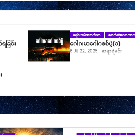
ခရစ်ယာန်အသက်တာ
နောက်ဆုံးသောကာ
်ရခြင်း
ဂေါဂ၊မာဂေါဂစစ်ပွဲ(၁)
6 月 22, 2025
ဆရာရဲမင်း
း