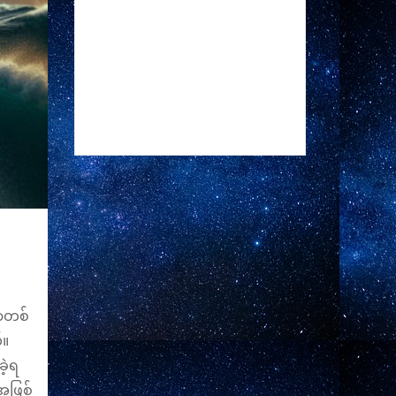
ရာတစ်
်။
ခဲ့ရ
းအဖြစ်