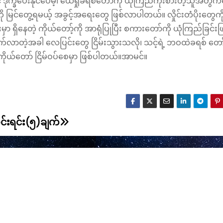
ောင် ဒုက္ခပေးနိုင်ပေမဲ့၊ ယေရှုခရစ်တော်ကို ယုံကြည်ကိုးစားတဲ့သူအတွက
ို မြင်တွေ့ရမယ့် အခွင့်အရေးတွေ ဖြစ်လာပါတယ်။ လှိုင်းတံပိုးတွေကိ
မှာ ရှိနေတဲ့ ကိုယ်တော့်ကို အာရုံပြုပြီး စကားတော်ကို ယုံကြည်ခြင်းဖြ
ောက်လာတဲ့အခါ လေပြင်းတွေ ငြိမ်းသွားသလို၊ သင့်ရဲ့ ဘဝထဲခရစ် တော
ကိုယ်တော် ငြိမ်ဝပ်စေမှာ ဖြစ်ပါတယ်။အာမင်။
င်းရင်း(၅)ချက်