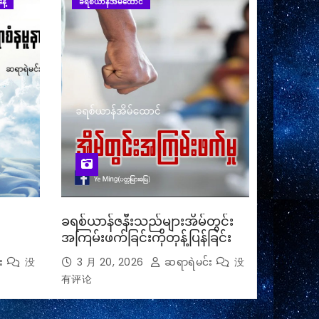
ေ့
ခရစ်ယာန်အိမ်ထောင်
ခရစ်ယာန်ဇနီးသည်များအိမ်တွင်း
အကြမ်းဖက်ခြင်းကိုတုန့်ပြန်ခြင်း
း
没
3 月 20, 2026
ဆရာရဲမင်း
没
有评论