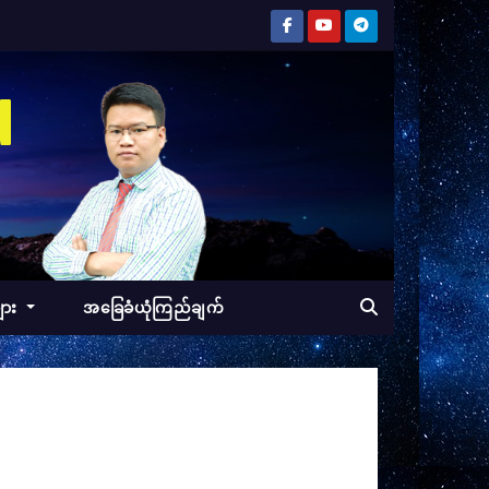
d
ျား
အခြေခံယုံကြည်ချက်