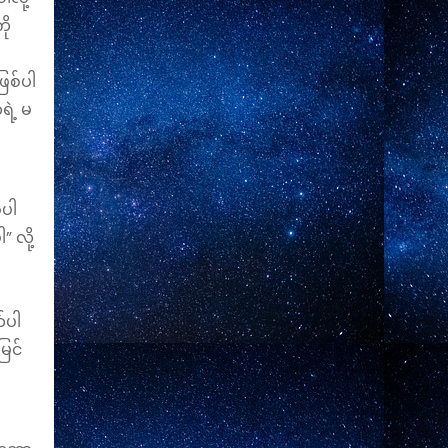
ို
ြစ်ပါ
ရဲ့ မ
့ပါ
 လို့
်ပါ
ြင်