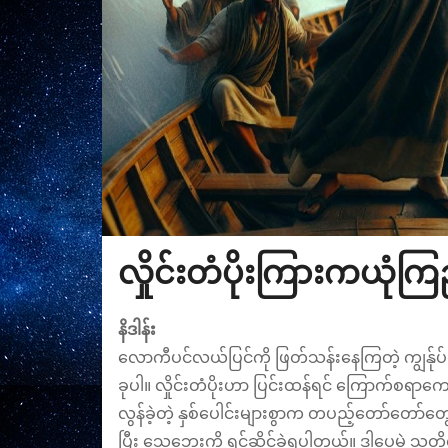
လှိုင်းတံပိုးကြားကယုံကြ
နိဒါန်း
​လောကီပင်လယ်ပြင်ကို ဖြတ်သန်းနေကြတဲ့ ကျွန်ုပ်တို
ခုပါ။ လှိုင်းတံပိုးဟာ ပြင်းထန်ရင် ကြောက်စရာ
လွန်ခဲ့တဲ့ နှစ်ပေါင်းများစွာက တပည့်တော်တော်တွေဟ
ပြီး သေဘေးကို ရင်ဆိုင်ခဲ့ရပါတယ်။ ဒါပေမဲ့ သူတို့