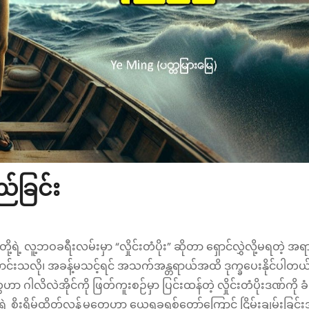
ည်ခြင်း
့ရဲ့ လူ့ဘဝခရီးလမ်းမှာ “လှိုင်းတံပိုး” ဆိုတာ ရှောင်လွှဲလို့မရတဲ့ အ
ကောင်းသလို၊ အခန့်မသင့်ရင် အသက်အန္တရာယ်အထိ ဒုက္ခပေးနိုင်ပါတယ
ာ ဂါလိလဲအိုင်ကို ဖြတ်ကူးစဉ်မှာ ပြင်းထန်တဲ့ လှိုင်းတံပိုးဒဏ်ကို ခံ
ရဲ့ စိုးရိမ်ထိတ်လန့်မှုတွေဟာ ယေရှုခရစ်တော်ကြောင့် ငြိမ်းချမ်းခြင်