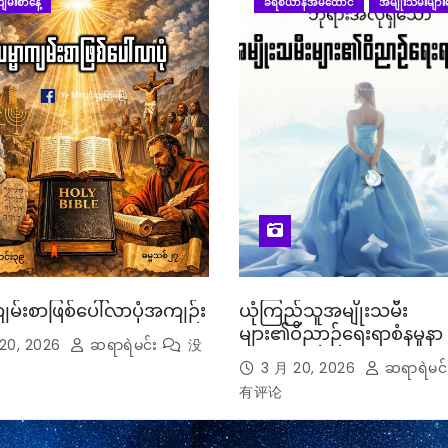
ျမ်းစာနေ့
ခရစ်ယာန်အိမ်ထောင်
အမျိုးသမီးများန
ျမ်းစာဖြစ်ပေါ်လာပုံအကျဉ်း
ယုံကြည်သူအမျိုးသမီး
များ၏ဝိညာဉ်ရေးရာစံနမူနာ
20, 2026
ဆရာရဲမင်း
没
3 月 20, 2026
ဆရာရဲမင်
有评论