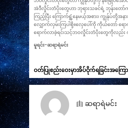
​ဘဝလှိုင်းတံပိုးတွေဟာ ကျွန်ုပ်တို့ကို နစ်မြုပ်အ
အဲဒီလှိုင်းတံပိုးတွေဟာ ဘုရားသခင်ရဲ့ ဘုန်းတော်က
ကြည့်ပြီး ကြောက်ရွံ့နေမယ့်အစား၊ ကျွန်ုပ်တို့အနား
လျှောက်လှမ်းကြပါစို့။​လှေပေါ်ကို ကိုယ်တော် ရ
ရောက်လာခဲ့ရင်၊သင့်ဘဝလှိုင်းတံပိုးတွေကိုလည်း 
မူရင်း-ဆရာရဲမင်း
ဝတ်ပြုစည်းဝေးမှာအိပ်ငိုက်ရခြင်းအကြော
文
章
导
由
ဆရာရဲမင်း
航