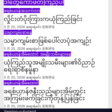
ဒါတွေကောဖတ်ကြည့်ပါ
ခရစ်ယာန်အသက်တာ
လှိုင်းတံပိုးကြားကယုံကြည်ခြင်း
3 月 20, 2026
ဆရာရဲမင်း
没有评论
သမ္မာကျမ်းစာနေ့
သမ္မာကျမ်းစာဖြစ်ပေါ်လာပုံအကျဉ်း
3 月 20, 2026
ဆရာရဲမင်း
没有评论
ခရစ်ယာန်အိမ်ထောင်
အမျိုးသမီးများနေ့
ယုံကြည်သူအမျိုးသမီးများ၏ဝိညာဉ်
ရေးရာစံနမူနာ
3 月 20, 2026
ဆရာရဲမင်း
没有评论
ခရစ်ယာန်အိမ်ထောင်
ခရစ်ယာန်ဇနီးသည်များအိမ်တွင်း
အကြမ်းဖက်ခြင်းကိုတုန့်ပြန်ခြင်း
3 月 20, 2026
ဆရာရဲမင်း
没有评论
Yeming-rubyland