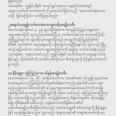
ဖြစ်သည်။
သင်ခန်းစာ: ကျွန်ုပ်တို့၏ အလုပ်ရှုပ်လှသော နေ့စဉ်ဘဝထဲတွင်
ဘုရားသခင်၏ စကားတော်ကို နားထောင်ခြင်းသည် “အကောင်းဆုံးသော
အဖို့” ဖြစ်ကြောင်း သတိပြုရပါမည်။
၂။နောင်တရ၍သက်သေခံသောရှမာရိအမျိုးသမီး
(ယောဟန်ခရစ်ဝင် ၄: ၃၉ ရှမာရိမိန်းမက၊ အကျွန်ုပ်ပြုဖူးသမျှသော
အမှုအရာတို့ကို သူသည်ထုတ်ဖော်ပြီဟု သက်သေခံသော စကားကြောင့်၊
ထိုမြို့၌နေသော ရှမာရိလူအများတို့သည် ယေရှုကိုယုံကြည်ကြ၏။)
မိမိ၏ အတိတ်က အမှားများကို ဝန်ခံနောင်တရပြီးနောက်၊ သူမသည် မြို့
ထဲသို့ ပြေးဝင်ကာ သခင်ယေရှုအကြောင်းကို ရဲရဲဝံ့ဝံ့ သက်သေခံခဲ့သည်။
သင်ခန်းစာ: ဘုရားသခင်သည် ကျွန်ုပ်တို့၏ အတိတ်ထက် ယခုနောင်တရ
ခြင်းနှင့် ကိုယ်တော်ကို သက်သေခံလိုသော စိတ်နှလုံးကို ပိုမိုနှစ်သက်တော်
မူသည်။
၃။ နှိမ့်ချစွာ ယုံကြည်သော ခါနန်အမျိုးသမီး
(မဿဲခရစ်ဝင် ၁၅:၂၆-၂၈ကိုယ်တော်က၊ သား၏အစာကိုယူ၍ ခွေးအားမ
ပေးမချအပ်ဟု ပြန်ပြောတော်မူ၏။မိန်းမကလည်း မှန်ပါ၏သခင်၊ ခွေး
မည်သည်ကား မိမိသခင်၏ စားပွဲမှကျသောစားနုပ်စားပေါက်ကို စားမြဲ
ထုံးစံရှိပါ၏ဟု လျှောက်ပြန်လျှင်၊အို မိန်းမ၊ သင်သည် ယုံကြည်အားကြီးလှ
ပြီ။ သင့်အလိုရှိသည်အတိုင်း သင်၌ဖြစ်စေဟု မိန့်တော်မူ၏။ ထိုအချိန်မှ
စ၍ ထိုမိန်းမ၏သမီးသည် ကျန်းမာပကတိဖြစ်လေ၏။)
တစ်ပါးအမျိုးသမီးဖြစ်သော်လည်း သခင်ယေရှု၏ စမ်းသပ်မှုကို နှိမ့်ချစွာ
ဖြင့် ကျော်ဖြတ်ခဲ့သည်။ သူမသည် ဘုရားသခင်၏ ကရုဏာတော်ကိုသာ