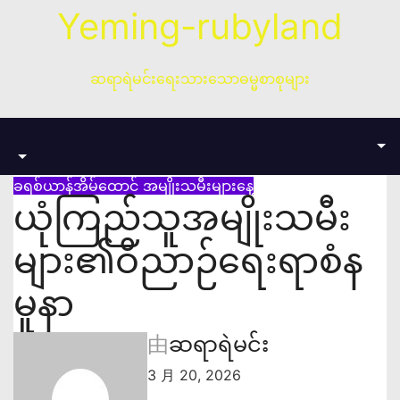
跳
Yeming-rubyland
至
内
容
ဆရာရဲမင်းရေးသားသောဓမ္မစာစုများ
ခရစ်ယာန်အိမ်ထောင်
အမျိုးသမီးများနေ့
ယုံကြည်သူအမျိုးသမီး
များ၏ဝိညာဉ်ရေးရာစံန
မူနာ
由
ဆရာရဲမင်း
3 月 20, 2026