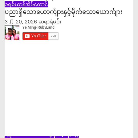
ခရစ်ယာန်အိမ်ထောင်
ပညာရှိ‌‌သောယောက်ျားနှင့်မိုက်သောယောက်ျား
3 月 20, 2026
ဆရာရဲမင်း