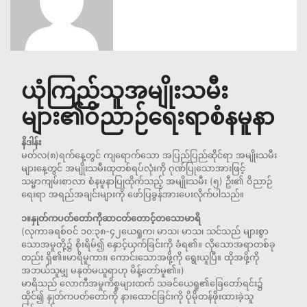
ယုံကြည်သူအမျိုးသမီး
များ၏ဝိညာဉ်ရေးရာစံနမူနာ
နိဒါန်း
မတ်လ(၈)ရက်နေ့တွင် ကျရောက်သော အပြည်ပြည်ဆိုင်ရာ အမျိုးသမီး
များနေ့တွင် အမျိုးသမီးထုတစ်ရပ်လုံးကို ဂုဏ်ပြုသောအားဖြင့်
သမ္မာကျမ်းစာလာ စံနမူနာပြုထိုက်သည့် အမျိုးသမီး (၅) ဦး၏ ဝိညာဉ်
ရေးရာ အရည်အချင်းများကို ဖော်ပြခွန်အားပေးလိုက်ပါသည်။
၁။နှုတ်ကပတ်တော်ကိုဆာငတ်တောင့်တသောမာရိ
(လုကာခရစ်ဝင် ၁၀:၃၈-၄၂ယေရှုက၊ မာသ၊ မာသ၊ သင်သည် များစွာ
သောအမှုတို့၌ စိုးရိမ်၍ နှောင့်ယှက်ခြင်းကို ခံရ၏။ လိုသောအရာတစ်ခု
တည်း ရှိ၏။မာရိမူကား၊ ကောင်းသောအဖို့ကို ရွေးယူပြီ။ ထိုအဖို့ကို
အဘယ်သူမျှ မနုတ်မယူရာဟု မိန့်တော်မူ၏။)
မာရိသည် လောကီအမှုကိစ္စများထက် သခင်ယေရှု၏ခြေတော်ရင်း၌
ထိုင်၍ နှုတ်ကပတ်တော်ကို နားထောင်ခြင်းကို ပိုမိုတန်ဖိုးထားခဲ့သူ