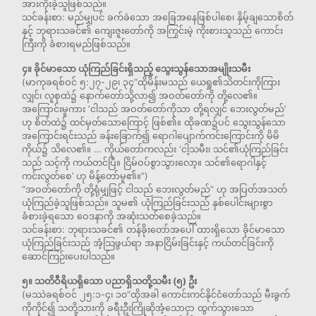
အားကိုးခဲ့သူဖြစ်သည်။
သင်ခန်းစာ: မည်မျှပင် ခက်ခဲသော အခြေအနေဖြစ်ပါစေ၊ နှိမ့်ချသောစိတ်
နှင့် ဘုရားသခင်၏ ကျေးဇူးတော်ကို အကြွင်းမဲ့ ကိုးစားသူသည် ကောင်း
ကြီးကို ခံစားရမည်ဖြစ်သည်။
၄။ ခိုင်မာသော ယုံကြည်ခြင်းရှိသည့် သွေးသွန်သောအမျိုးသမီး
(မာကုခရစ်ဝင် ၅:၂၇-၂၉၊ ၃၄“ထိုမိန်းမသည် ယေရှု၏သိတင်းကိုကြား
လျှင်၊ လူစုထဲ၌ နောက်တော်သို့လာ၍ အဝတ်တော်ကို တို့လေ၏။
အကြောင်းမူကား ‘ငါသည် အဝတ်တော်ကိုသာ တို့ရလျှင် ဘေးလွတ်မည်’
ဟု စိတ်ထဲ၌ ထင်မှတ်သောကြောင့် ဖြစ်၏။ ထိုခဏ၌ပင် သွေးသွန်သော
အကြောင်းရင်းသည် ခန်းခြောက်၍ ရောဂါပျောက်ကင်းကြောင်းကို မိမိ
ကိုယ်၌ သိလေ၏။ … ကိုယ်တော်ကလည်း ‘ငါ့သမီး၊ သင်၏ယုံကြည်ခြင်း
သည် သင့်ကို ကယ်တင်ပြီ။ ငြိမ်ဝပ်စွာသွားလော့။ သင်၏ရောဂါနှင့်
ကင်းလွတ်စေ’ ဟု မိန့်တော်မူ၏။”)
“အဝတ်တော်ကို တို့ရုံမျှဖြင့် ငါသည် ဘေးလွတ်မည်” ဟု အပြတ်အသတ်
ယုံကြည်ခဲ့သူဖြစ်သည်။ သူမ၏ ယုံကြည်ခြင်းသည် နှစ်ပေါင်းများစွာ
ခံစားခဲ့ရသော ဝေဒနာကို အဆုံးသတ်စေခဲ့သည်။
သင်ခန်းစာ: ဘုရားသခင်၏ တန်ခိုးတော်အပေါ် ထားရှိသော ခိုင်မာသော
ယုံကြည်ခြင်းသည် အံ့သြဖွယ်ရာ အနာငြိမ်းခြင်းနှင့် ကယ်တင်ခြင်းကို
ဆောင်ကြဉ်းပေးပါသည်။
၅။ သတိဝီရိယရှိသော ပညာရှိသတို့သမီး (၅) ဦး
(မဿဲခရစ်ဝင် ၂၅:၁-၄၊ ၁၀“ထိုအခါ ကောင်းကင်နိုင်ငံတော်သည် မီးခွက်
ကိုကိုင်၍ သတို့သားကို ခရီးဦးကြိုဆိုအံ့သောငှာ ထွက်သွားသော