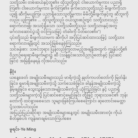
သတို့သမီး တစ်ဆယ်နှင့်တူ၏။ ထိုသူတို့တွင် ငါးယောက်မူကား ပညာရှိ
ကြ၏၊ ငါးယောက်မူကား မိုက်ကြ၏။ မိုက်သောသူတို့သည် မီးခွက်ကိုသာ
ယူ၍ ဆီကိုမယူကြ။ ပညာရှိသောသူတို့မူကား မိမိတို့မီးခွက်နှင့်တူ ဆီဘူးကို
လည်း ယူကြ၏။ … ထိုသူတို့သည် ဝယ်သွားစဉ်တွင် သတို့သားသည်
ရောက်လာ၍၊ အသင့်ရှိသော သတို့သမီးတို့သည် သတို့သားနှင့်အတူ
မင်္ဂလာဆောင်ပွဲသို့ ဝင်ကြသဖြင့် တံခါးကို ပိတ်လေ၏။”)
၎င်းတို့သည် မီးခွက်သာမက ဆီကိုပါ အပိုပြင်ဆင်ထားသဖြင့် သတို့သား
ရောက်လာချိန်တွင် အသင့်ဖြစ်နေခဲ့ကြသည်။
သင်ခန်းစာ: သခင်ဘုရား ပြန်လည်ကြွလာမည့်အချိန်အတွက် ကျွန်ုပ်တို့၏
ဝိညာဉ်ရေးရာမီးခွက်များ၌ ဆီ (သန့်ရှင်းသောဝိညာဉ်တော်နှင့် ပြင်ဆင်
ခြင်း) အမြဲရှိနေရန် လိုအပ်ပါသည်။
နိဂုံး
ယနေ့ခေတ် အမျိုးသမီးများသည် မာရိကဲ့သို့ နှုတ်ကပတ်တော်ကို မြတ်နိုး
ခြင်း၊ ရှမာရိအမျိုးသမီးကဲ့သို့ သက်သေခံခြင်း၊ ခါနန်အမျိုးသမီးကဲ့သို့
နှိမ့်ချခြင်း၊ သွေးသွန်သောအမျိုးသမီးကဲ့သို့ ယုံကြည်ခြင်း နှင့် ပညာရှိ
သတို့သမီးများကဲ့သို့ ပြင်ဆင်စောင့်မျှော်ခြင်း တို့ဖြင့် ဘုရားသခင်၏ ဘုန်း
တော်ကို ထင်ရှားစေသော သူများဖြစ်ကြပါစေကြောင်း ဆုတောင်းမေတ္တာ
ပို့သအပ်ပါသည်။
အပြည်ပြည်ဆိုင်ရာ အမျိုးသမီးများနေ့တွင် အမျိုးသမီးအားလုံး ကိုယ်
စိတ်နှစ်ပါး ကျန်းမာချမ်းသာကြပါစေ။
မူရင်း-Ye Ming