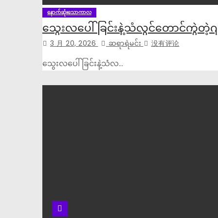
နောက်ဆုံးသောကာလ
သွေးလပေါ်ခြင်းနဲ့သံလွင်တောင်ကွဲတဲ့ဂျ
3 月 20, 2026
ဆရာရဲမင်း
没有评论
သွေးလပေါ်ခြင်းနဲ့သံလ…