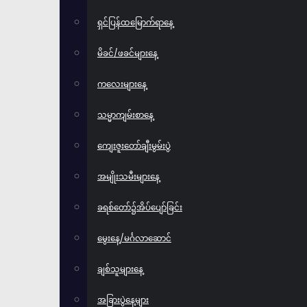
ရှင်ပြန်ထမြောက်ရာနေ့
မိခင်/ဖခင်များနေ့
ကလေးများနေ့
သမ္မာကျမ်းစာနေ့
ကျေးဇူးတော်ချီးမွမ်းပွဲ
အမျိုးသမီးများနေ့
ခရစ်တော်၌အိပ်ပျော်ခြင်း
မွေးနေ့/မင်္ဂလာဆောင်
ချစ်သူများနေ့
အခြားပွဲနေ့များ