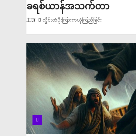
ခရစ်ယာန်အသက်တာ
主页
လှိုင်းတံပိုးကြားကယုံကြည်ခြင်း