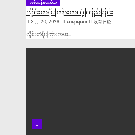
ခရစ်ယာန်အသက်တာ
လှိုင်းတံပိုးကြားကယုံကြည်ခြင်း
3 月 20, 2026
ဆရာရဲမင်း
没有评论
လှိုင်းတံပိုးကြားကယု…