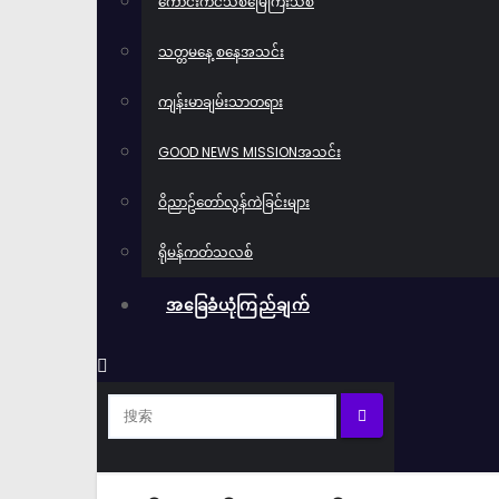
ကောင်းကင်သစ်မြေကြီးသစ်
သတ္တမနေ့ စနေအသင်း
ကျန်းမာချမ်းသာတရား
GOOD NEWS MISSIONအသင်း
ဝိညာဥ်တော်လွန်ကဲခြင်းများ
ရိုမန်ကတ်သလစ်
အခြေခံယုံကြည်ချက်