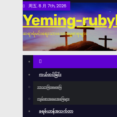
跳
周五. 8 月 7th, 2026
至
Yeming-ruby
内
容
ဆရာရဲမင်းရေးသားသောဓမ္မစာစုများ
ကယ်တင်ခြင်း
ဘာသာခြားမေးဖြေ
ကျမ်းစာအမေးအဖြေများ
ခရစ်ယာန်အသက်တာ