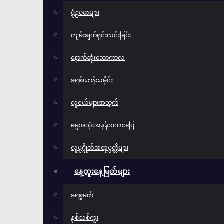
ပုံဥပမာများ
ကျမ်းချက်ရှင်းလင်းခြင်း
နောက်ဆုံးသောကာလ
ခရစ်ယာန်သမိုင်း
လူငယ်များအတွက်
ဓမ္မအသုံးအနုန်းစကားပြေ
လူပုဂ္ဂိုလ်အထုပ္ပတ္တိများ
နေ့ထူးနေ့မြတ်များ
ခရစ္စမတ်
နှစ်သစ်ကူး