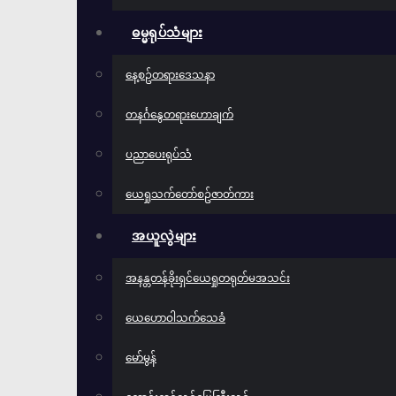
ဓမ္မရုပ်သံများ
နေ့စဥ်တရားဒေသနာ
တနင်္ဂနွေတရားဟောချက်
ပညာပေးရုပ်သံ
ယေရှုသက်တော်စဥ်ဇာတ်ကား
အယူလွဲများ
အနန္တတန်ခိုးရှင်ယေရှုတရုတ်မအသင်း
ယေဟောဝါသက်သေခံ
မော်မွန်