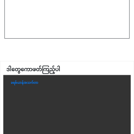
ဒါတွေကောဖတ်ကြည့်ပါ
ခရစ်ယာန်အသက်တာ