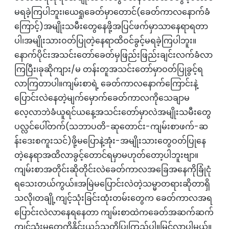
မရခဲ့ကြပါဘူး၊ယေရှုခေတ်မှာတောင်(ခေတ်ကာလနောက်ခံ
ကြောင့်)အမျိုးသမီးတွေနေဖို့အပြင်ဖက်မှာသာနေရာရတာ
ပါ၊အမျိုးသားဝတ်ပြုတဲ့နေရာထိဝင်ခွင့်မရခဲ့ကြပါဘူး။
နောက်ပိုင်းအသင်းတော်ခေတ်မှဖြည်းဖြည်းချင်းလက်ခံလာ
ကြပြီး၊ခုဆိုကျား/မ တန်းတူအသင်းတော်မှာဝတ်ပြုခွင့်ရ
လာကြတာပါ။ကျမ်းစာရဲ့‌‌ ခေတ်ကာလနောက်ကြောင်းနဲ့
ပြောင်းလဲနေတဲ့မျက်‌မှောက်‌ခေတ်ကာလကိုသေချာမ
လေ့လာဘဲခံယူရင်ယနေ့အသင်းတော်မှာလဲအမျိုးသမီးတွေ
ပလ္လင်ပေါ်တက်(သဘာပတိ-ဆုတောင်း-ကျမ်းစာဖက်-ဆ
န်းဒေးစကူးသင်)ဖို့မပြောနဲ့အုံး-အမျိုးသားတွေဝတ်ပြုနေ
တဲ့နေရာအထိလာခွင့်တောင်ရမှာမဟုတ်တော့ပါဘူးဗျာ။
ကျမ်းစာအတိုင်းဆိုတိုင်းလဲခေတ်ကာလအခြေ‌အနေကိုခြုံငုံ
ရသေးတယ်ကွယ်။အမြဲမပြောင်းလဲတဲ့သမ္မာတရားဆိုတာရှိ
သလို၊တချို့ကျင့်သုံးခြင်းထုံးတမ်းတွေက ခေတ်ကာလအရ
ပြောင်းလဲလာနေရနေတာ ကျမ်းစာထဲကခေတ်အဆက်ဆက်
ကျင့်သုံးမှုတွေကိုနိုင်းယှဉ်သတိပြုကြည့်ပါ။မြင်လာပါမယ်။