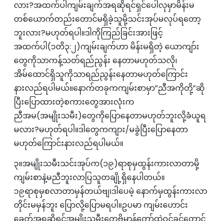
လား?အထက်ပါကျမ်းချက်အရဆိုရင်ရှင်ပေါလုမှာမိန်းမ
တစ်ယောက်တည်းတောင်မရှိခဲ့သူမို့သင်းအုပ်မလုပ်ရတော့
ဘူးလား?မဟုတ်ရပါ။ဒါကိုကြည်ခြင်းအားဖြင့်
အထက်ပါ(၁တိ၃:၂)ကျမ်းချက်ဟာ မိန်းမရှိတဲ့ ယောကျာ်း
တွေကိုသာကန့်သတ်ရည်ညွန်း နေတာမဟုတ်သလို၊
အိမ်ထောင်ရှိသူကိုသာရည်ညွန်းနေတာမဟုတ်ကြောင်း
နားလည်ရပါမယ်။နောက်တခုကကျမ်းစာမှာ”ညီအကိုတို့”ဆို
ပြီးပြောထားတဲ့စကားတွေအားလုံးက
ညီအမ(အမျိုးသမီး)တွေကိုပြောနေတာမဟုတ်ဘူးလို့ခံယူရ
မလား?မဟုတ်ရပါ။ဒါတွေကကျား/မခွဲပြီးပြောနေတာ
မဟုတ်ကြောင်းနားလည်ရပါမယ်။
၃။အမျိုးသမီးသင်းအုပ်က(၁၉)ရာစုမှထွန်းကားလာတာမို့
ကျမ်းစာနဲ့မညီဘူးလာပြသူတချို့ရှိနေပါတယ်။
၁၉ရာစုမှစလာတာမှန်တယ်ဗျ၊ဒါပေမဲ့ နောက်မှထွန်းကားလာ
တိုင်းမမှန်ဘူး‌ ပြောလို့ပြောမရပါ။ဥပမာ ကျမ်းဟောင်း
ခေတ်အရဆိုရင်အမျိုးသမီးတွေဗိမာန်တော်ထဲဝင်ခွင့်တောင်