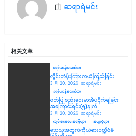
由
ဆရာရဲမင်း
航
相关文章
ခရစ်ယာန်အသက်တာ
လှိုင်းတံပိုးကြားကယုံကြည်ခြင်း
3 月 20, 2026
ဆရာရဲမင်း
ခရစ်ယာန်အသက်တာ
ဝတ်ပြုစည်းဝေးမှာအိပ်ငိုက်ရခြင်း
အကြောင်းရင်း(၅)ချက်
3 月 20, 2026
ဆရာရဲမင်း
ကျမ်းစာအမေးအဖြေများ
အယူလွဲများ
သေသူအတွက်ကိုယ်စားဗတ္တိဇံခံ