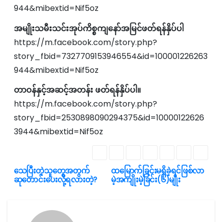
944&mibextid=Nif5oz
အမျိုးသမီးသင်းအုပ်ကိစ္စကျနော်အမြင်ဖတ်ရန်နှိပ်ပါ
https://m.facebook.com/story.php?
story_fbid=7327709153946554&id=100001226263
944&mibextid=Nif5oz
တာဝန်နှင့်အဆင့်အတန်း ဖတ်ရန်နှိပ်ပါ။
https://m.facebook.com/story.php?
story_fbid=2530898090294375&id=10000122626
3944&mibextid=Nif5oz
သေပြီးတဲ့သူတွေအတွက်
ထမြောက်ခြင်းမရှိခဲ့ရင်ဖြစ်လာ
文
ဆုတောင်းပေးလို့ရလားတဲ့?
မဲ့အကျိုးမဲ့ခြင်း(၆)မျိုး
章
导