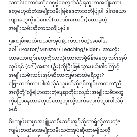
သတင်းကောင်းကိုဝေငှဖို့စေလွတ်ခံခဲ့ရသူဟာအမျိုးသား
တွေမဟုတ်ဘဲအမျိုးသမီးဖြစ်နေတာသတိပြုပါ။ဒါကယော
ကျားတွေကိုဧဝံဂေလိ(သတင်းကောင်း)ဟောခဲ့တဲ့
အမျိုးသမီးဆိုတာသတိပြုပါ။
၅။ကျမ်းစာထဲကသင်းအုပ်နဲ့ပက်သက်တဲ့အခေါ်အ
ဝေါ်（Pastor/Minister/Teaching/Elder）အားလုံး
ဟာ‌ယောကျာ်းတွေကိုသာသုံးထားတာမို့မိန်းမတွေ သင်းအုပ်
လုပ်ရင် (ဒေါ်)အစား (ဦး)ဆိုပြီးဖြစ်သွားမယ်၊ဒါကြောင့်
အမျိုးသမီးသင်းအုပ်ဆိုတာကျမ်းစာထဲမရှိဘူး?
ဖြေ-သတိထားပါ၊အဲလိုခံယူမယ်ဆိုရင်ကျမ်းစာထဲက”ညီ
အကိုတို့”လို့ပြောထားတဲ့နေရာတိုင်းလည်းအမျိုးသမီးတွေ
ကိုပြောနေတာမဟုတ်တော့ဘူးလို့သက်ရောက်သွားပါလိမ့်
မယ်။
၆။ကျမ်းစာမှာအမျိူးသမီးသင်းအုပ်ဆိုတာရှိလို့လားတဲ့?
ကျမ်းစာထဲမှာအမျိုးသမီးသင်းအုပ်ဆိုတာမရှိသလို-