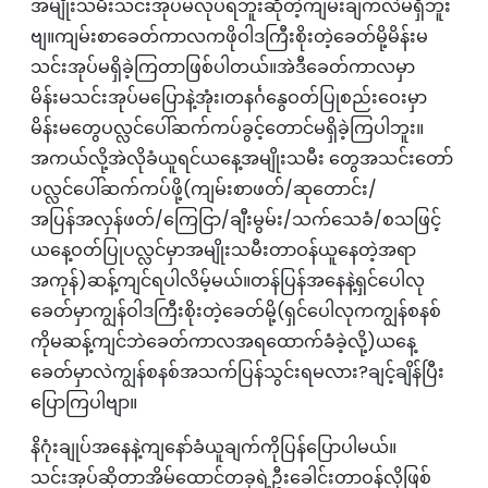
အမျိုးသမီးသင်းအုပ်မလုပ်ရဘူးဆိုတဲ့ကျမ်းချက်လဲမရှိဘူး
ဗျ။ကျမ်းစာခေတ်ကာလကဖိုဝါဒကြီးစိုးတဲ့‌ခေတ်မို့မိန်းမ
သင်းအုပ်မရှိခဲ့ကြတာဖြစ်ပါတယ်။အဲဒီခေတ်ကာလမှာ
မိန်းမသင်းအုပ်မ‌ပြောနဲ့အုံး၊တနင်္ဂ‌နွေဝတ်ပြုစည်းဝေးမှာ
မိန်းမတွေပလ္လင်ပေါ်ဆက်ကပ်ခွင့်တောင်မရှိခဲ့ကြပါဘူး။
အကယ်လို့အဲလိုခံယူရင်ယနေ့အမျိုးသမီး တွေအသင်းတော်
ပလ္လင်ပေါ်ဆက်ကပ်ဖို့(ကျမ်းစာဖတ်/ဆုတောင်း/
အပြန်အလှန်ဖတ်/ကြေငြာ/ချီးမွမ်း/သက်သေခံ/စသဖြင့်
ယနေ့ဝတ်ပြုပလ္လင်မှာအမျိုးသမီးတာဝန်ယူနေတဲ့အရာ
အကုန်)ဆန့်ကျင်ရပါလိမ့်မယ်။တန်ပြန်အနေနဲ့‌ရှင်ပေါလု
ခေတ်မှာကျွန်ဝါဒကြီးစိုးတဲ့ခေတ်မို့(ရှင်ပေါလုကကျွန်စနစ်
ကိုမဆန့်ကျင်ဘဲခေတ်ကာလအရထောက်ခံခဲ့လို့)ယနေ့
ခေတ်မှာလဲကျွန်စနစ်အသက်ပြန်သွင်းရမလား?ချင့်ချိန်ပြီး
ပြောကြပါဗျာ။
နိဂုံးချုပ်အနေနဲ့ကျနော်ခံယူချက်ကိုပြန်ပြောပါမယ်။
သင်းအုပ်ဆိုတာအိမ်ထောင်တခုရဲ့ဦးခေါင်းတာဝန်လိုဖြစ်