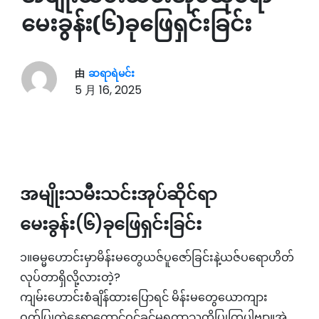
မေးခွန်း(၆)ခုဖြေရှင်းခြင်း
由
ဆရာရဲမင်း
5 月 16, 2025
အမျိုးသမီးသင်းအုပ်ဆိုင်ရာ
မေးခွန်း(၆)ခုဖြေရှင်းခြင်း
၁။ဓမ္မဟောင်းမှာမိန်းမတွေယဇ်ပူဇော်ခြင်းနဲ့ယဇ်ပရောဟိတ်
လုပ်တာရှိလို့လားတဲ့?
ကျမ်းဟောင်းစံချိန်ထားပြောရင် မိန်းမတွေယောကျား
ဝတ်ပြုတဲ့နေရာတောင်ဝင်ခွင့်မရတာသတိပြုကြပါဗျာ။အဲ