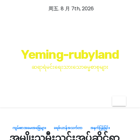
跳
周五. 8 月 7th, 2026
至
内
容
Yeming-rubyland
ဆရာရဲမင်းရေးသားသောဓမ္မစာစုများ
ကျမ်းစာအမေးအဖြေများ
ခရစ်ယာန်အသက်တာ
အနက်ပြန်ခြင်း
အမျိုးသမီးသင်းအုပ်ဆိုင်ရာ