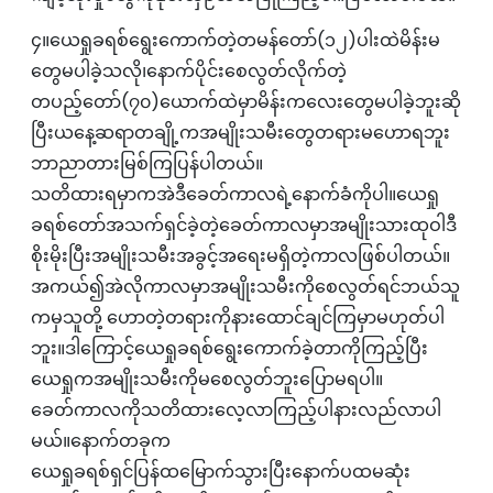
၄။ယေရှုခရစ်ရွေးကောက်တဲ့တမန်တော်(၁၂)ပါးထဲမိန်းမ
တွေမပါခဲ့သလို၊နောက်ပိုင်းစေလွတ်လိုက်တဲ့
တပည့်တော်(၇၀)ယောက်ထဲမှာမိန်းကလေးတွေမပါခဲ့ဘူးဆို
ပြီးယနေ့ဆရာတချို့ကအမျိုးသမီးတွေတရားမဟောရဘူး
ဘာညာတားမြစ်ကြပြန်ပါတယ်။
သတိထားရမှာကအဲဒီခေတ်ကာလရဲ့နောက်ခံကိုပါ။ယေရှု
ခရစ်တော်အသက်ရှင်ခဲ့တဲ့ခေတ်ကာလမှာအမျိုးသားထုဝါဒီ
စိုးမိုးပြီးအမျိုးသမီးအခွင့်အရေးမရှိတဲ့ကာလဖြစ်ပါတယ်။
အကယ်၍အဲလိုကာလမှာအမျိုးသမီးကိုစေလွတ်ရင်ဘယ်သူ
ကမှသူတို့‌ ဟောတဲ့တရားကိုနားထောင်ချင်ကြမှာမဟုတ်ပါ
ဘူး။ဒါကြောင့်ယေရှုခရစ်ရွေးကောက်ခဲ့တာကိုကြည့်ပြီး
ယေရှုကအမျိုးသမီးကိုမစေလွတ်ဘူးပြောမရပါ။
ခေတ်ကာလကိုသတိထားလေ့လာကြည့်ပါနားလည်လာပါ
မယ်။နောက်တခုက
ယေရှုခရစ်ရှင်ပြန်ထမြောက်သွားပြီးနောက်ပထမဆုံး