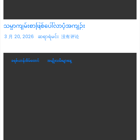
သမ္မာကျမ်းစာဖြစ်ပေါ်လာပုံအကျဉ်း
3 月 20, 2026
ဆရာရဲမင်း
没有评论
ခရစ်ယာန်အိမ်ထောင်
အမျိုးသမီးများနေ့