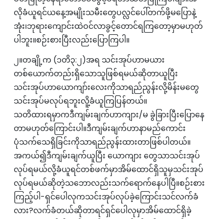
လိုခံယူရင်ယနေ့အမျိုးသမီး‌တွေပလ္လင်ပေါ်တက်ဖို့မ‌ပြောနဲ့
အုံး၊ဘုရားကျောင်းထဲဝင်လာခွင့်တောင်ရကြတော့မှာမဟုတ်
ပါဘူး။စဉ်းစားပြီးလည်းပြောကြပါ။
၂။တချို့က (၁တိ၃:၂)အရ သင်းအုပ်ဟာမယား
တစ်ယောက်တည်းရှိသောသူဖြစ်ရမယ်ဆိုတာယူပြီး
သင်းအုပ်ဟာယောကျာ်းလေးကိုသာရည်ညွန်းလို့မိန်းမတွေ
သင်းအုပ်မလုပ်ရဘူးလိူ့ခံယူကြပြန်တယ်။
သတိထားရမှာကဒီကျမ်းချက်ဟာကျား/မ ခွဲခြားပြီးပြောနေ
တာမဟုတ်ကြောင်းပါ။ဒီကျမ်းချက်ဟာနာမည်ကောင်း
ပုံသက်သေရှိခြင်းကိုသာရည်ညွန်းထားတာဖြစ်ပါတယ်။
အကယ်၍ဒီကျမ်းချက်ယူပြီး ယောကျား တွေသာသင်းအုပ်
လုပ်ရမယ်လို့ခံယူရင်တစ်ဖက်မှာအိမ်ထောင်ရှိသူမှသင်းအုပ်
လုပ်ရမယ်ဆိုတဲ့သဘောလည်းသက်ရောက်နေပါပြီ။စဉ်းစား
ကြည့်ပါ-ရှင်ပေါလုကသင်းအုပ်လုပ်ခဲ့ကြောင်းသင်လက်ခံ
လား?လက်ခံတယ်ဆိုတာရင်ရှင်ပေါလုမှာအိမ်ထောင်ရှိခဲ့