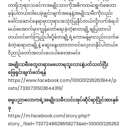
တာမို့ဘုရားသခင်ကအမျိုးသားကိုအဓိကထမ်းရွက်စေတာ
မှန်ပါတယ်။ဒါပေမဲ့ချွင်းချက်အနေနဲ့အမျိုးသမီးကိုလည်း
ခေါင်းဆောင်နေရာမှာဘုရားအသုံးပြုနိုင်တယ်လို့လက်ခံရပါ
မယ်။အောက်မှာကျွန်တော်ရေးခဲ့တဲ့စာတချို့ချပြထားပါ
တယ်၊ဝင်ဖက်ကြည့်ပါ။ပို့စ်တချို့ရဲ့ကောမန့်မှာလည်းလက်မ
ခံတဲ့ဆရာတချို့နဲ့‌ ဆွေးနွေးထားတာဝင်လေ့လာနိုင်ပါတယ်။
ဝိညာဉ်တော်အလင်းပေးပါစေ။အာမင်။
အမျိုးသမီးတွေတရားမဟောရဘူးလားနဲ့ပတ်သတ်ပြီး
ဖြေရှင်းချက်ဖတ်ရန်
https://www.facebook.com/100001226263944/p
osts/7330731503644319/
ဓမ္မပညာလောကရဲ့အမျိုးသမီးသင်းအုပ်ဆိုင်ရာပြိုင်အားနှစ်
ခု
https://m.facebook.com/story.php?
story_fbid=7337248629659273&id=100001226263