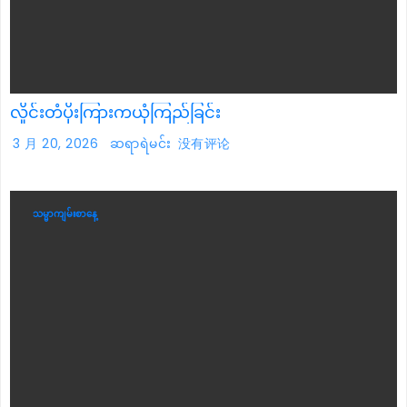
လှိုင်းတံပိုးကြားကယုံကြည်ခြင်း
3 月 20, 2026
ဆရာရဲမင်း
没有评论
သမ္မာကျမ်းစာနေ့