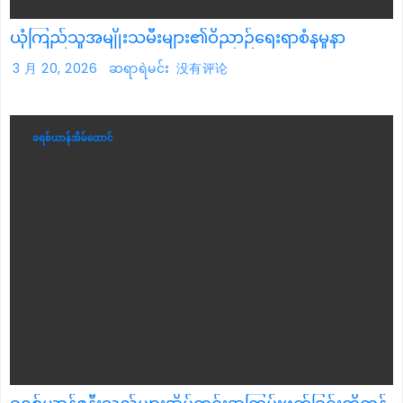
ယုံကြည်သူအမျိုးသမီးများ၏ဝိညာဉ်ရေးရာစံနမူနာ
3 月 20, 2026
ဆရာရဲမင်း
没有评论
ခရစ်ယာန်အိမ်ထောင်