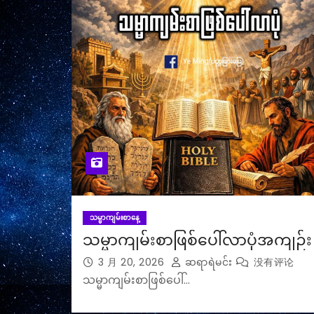
သမ္မာကျမ်းစာနေ့
သမ္မာကျမ်းစာဖြစ်ပေါ်လာပုံအကျဉ်း
3 月 20, 2026
ဆရာရဲမင်း
没有评论
သမ္မာကျမ်းစာဖြစ်ပေါ်…