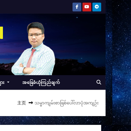
d
ျား
အခြေခံယုံကြည်ချက်
主页
သမ္မာကျမ်းစာဖြစ်ပေါ်လာပုံအကျဉ်း