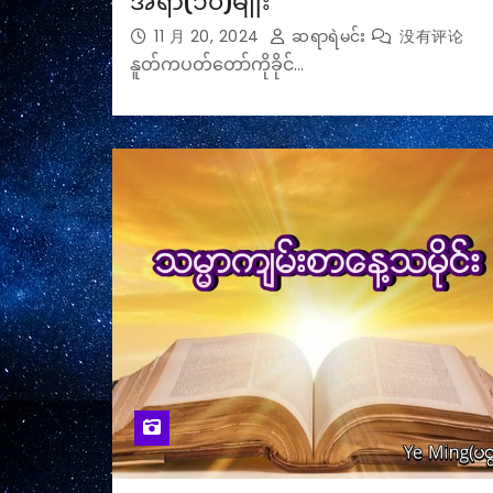
အရာ(၁၀)မျိုး
11 月 20, 2024
ဆရာရဲမင်း
没有评论
နူတ်ကပတ်တော်ကိုခိုင်…