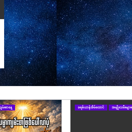
ျမ်းစာနေ့
ခရစ်ယာန်အိမ်ထောင်
အမျိုးသမီးများန