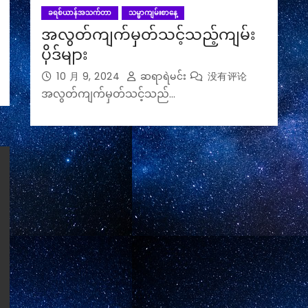
ခရစ်ယာန်အသက်တာ
သမ္မာကျမ်းစာနေ့
အလွတ်ကျက်မှတ်သင့်သည့်ကျမ်း
ပိုဒ်များ
10 月 9, 2024
ဆရာရဲမင်း
没有评论
အလွတ်ကျက်မှတ်သင့်သည်…