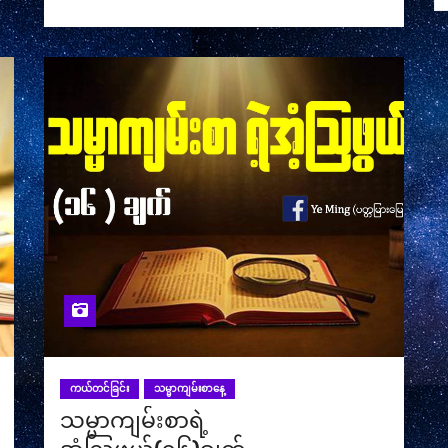
ကယ်တင်ခြင်း
သမ္မာကျမ်းစာနေ့
သမ္မာကျမ်းစာရဲ့