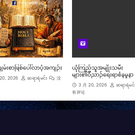
ျမ်းစာဖြစ်ပေါ်လာပုံအကျဉ်း
ယုံကြည်သူအမျိုးသမီး
များ၏ဝိညာဉ်ရေးရာစံနမူနာ
20, 2026
ဆရာရဲမင်း
没
3 月 20, 2026
ဆရာရဲမင်
有评论