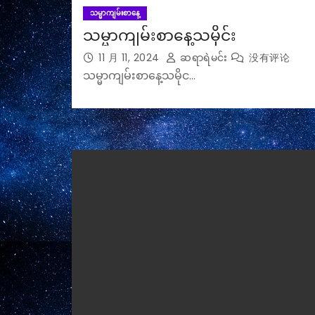
သမ္မာကျမ်းစာနေ့
သမ္မာကျမ်းစာနေ့သမိုင်း
11 月 11, 2024
ဆရာရဲမင်း
没有评论
သမ္မာကျမ်းစာနေ့သမိုင…