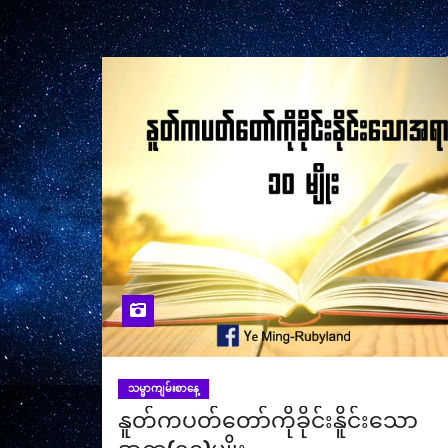
သမ္မာကျမ်းစာနေ့
နူတ်ကပတ်တော်ကိုခိုင်းနိူင်းသော