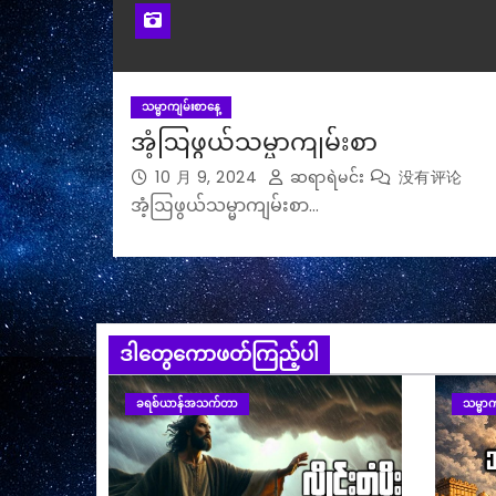
သမ္မာကျမ်းစာနေ့
အံ့ဩဖွယ်သမ္မာကျမ်းစာ
10 月 9, 2024
ဆရာရဲမင်း
没有评论
အံ့ဩဖွယ်သမ္မာကျမ်းစာ…
ဒါတွေကောဖတ်ကြည့်ပါ
ခရစ်ယာန်အသက်တာ
သမ္မာက