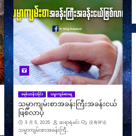
ခရစ်ယာန်သမိုင်း
သမ္မာကျမ်းစာနေ့
သမ္မာကျမ်းစာအခန်းကြီးအခန်းငယ်
ဖြစ်လာပုံ
3 月 5, 2025
ဆရာရဲမင်း
没有评论
သမ္မာကျမ်းစာအခန်းကြီ…