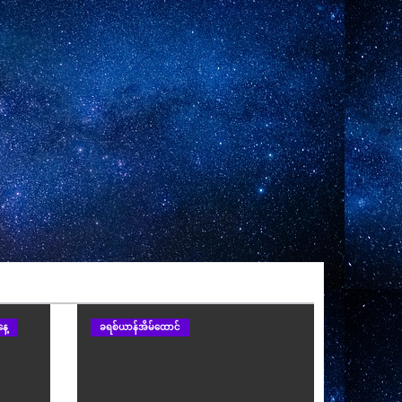
ေ့
ခရစ်ယာန်အိမ်ထောင်