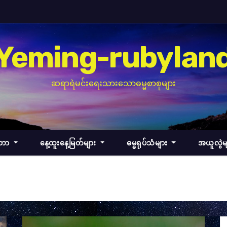
Yeming-rubylan
ဆရာရဲမင်းရေးသားသောဓမ္မစာစုများ
်တာ
နေ့ထူးနေ့မြတ်များ
ဓမ္မရုပ်သံများ
အယူလွဲမ