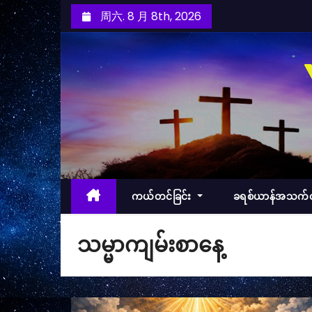
跳
周六. 8 月 8th, 2026
至
内
容
ကယ်တင်ခြင်း
ခရစ်ယာန်အသက
သမ္မာကျမ်းစာနေ့