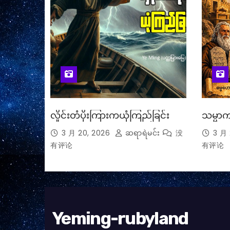
လှိုင်းတံပိုးကြားကယုံကြည်ခြင်း
သမ္မာက
3 月 20, 2026
ဆရာရဲမင်း
没
3 月 
有评论
有评论
Yeming-rubyland