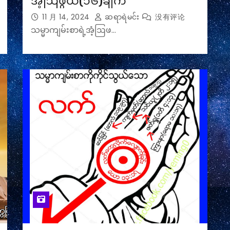
အံ့ဩဖွယ်(၁၆)ချက်
11 月 14, 2024
ဆရာရဲမင်း
没有评论
သမ္မာကျမ်းစာရဲ့အံ့ဩဖ…