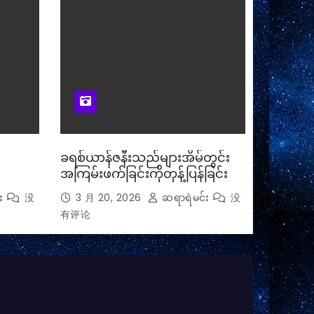
ခရစ်ယာန်ဇနီးသည်များအိမ်တွင်း
အကြမ်းဖက်ခြင်းကိုတုန့်ပြန်ခြင်း
း
没
3 月 20, 2026
ဆရာရဲမင်း
没
有评论