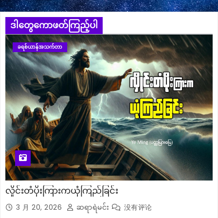
ဒါတွေကောဖတ်ကြည့်ပါ
ခရစ်ယာန်အသက်တာ
လှိုင်းတံပိုးကြားကယုံကြည်ခြင်း
3 月 20, 2026
ဆရာရဲမင်း
没有评论