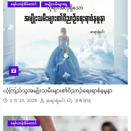
ခရစ်ယာန်အိမ်ထောင်
အမျိုးသမီးများနေ့
ယုံကြည်သူအမျိုးသမီးများ၏ဝိညာဉ်ရေးရာစံနမူနာ
3 月 20, 2026
ဆရာရဲမင်း
没有评论
ခရစ်ယာန်အိမ်ထောင်