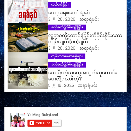
ကယ်တင်ခြင်း
ယေရှုခရစ်တော်ရဲ့နှစ်
3 月 20, 2026
ဆရာရဲမင်း
ခရစ်တော်၌အိပ်ပျော်ခြင်း
လူ့ဘဝတိုတောင်းခြင်းကိုခိုင်းနိုင်းသော
ကျမ်းချက်(၁၀)ချက်
3 月 20, 2026
ဆရာရဲမင်း
ကျမ်းစာအမေးအဖြေများ
ခရစ်တော်၌အိပ်ပျော်ခြင်း
သေပြီးတဲ့သူတွေအတွက်ဆုတောင်း
ပေးလို့ရလားတဲ့?
5 月 16, 2025
ဆရာရဲမင်း