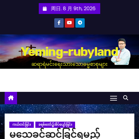
跳
周日. 8 月 9th, 2026
至
内
容
Yeming-rubyland
ဆရာရဲမင်းရေးသားသောဓမ္မစာစုများ
ကယ်တင်ခြင်း
ခရစ်တော်၌အိပ်ပျော်ခြင်း
မသေခင်ဆင်ခြင်ရမည့်