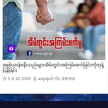
ခရစ်ယာန်ဇနီးသည်များအိမ်တွင်းအကြမ်းဖက်ခြင်းကိုတုန့်
ပြန်ခြင်း
3 月 20, 2026
ဆရာရဲမင်း
没有评论