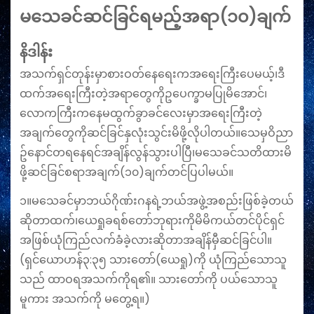
မသေခင်ဆင်ခြင်ရမည့်အရာ(၁၀)ချက်
နိဒါန်း
အသက်ရှင်တုန်းမှာစားဝတ်နေရေးကအရေးကြီးပေမယ့်၊ဒီ
ထက်အရေးကြီးတဲ့အရာတွေကိုဥပေက္ခာမပြုမိအောင်၊
လောကကြီးကနေမထွက်ခွာခင်လေးမှာအရေးကြီးတဲ့
အချက်တွေကိုဆင်ခြင်နှလုံးသွင်းမိဖို့လိုပါတယ်။သေမှဝိညာ
ဥ်နောင်တရနေရင်အချိန်လွန်သွားပါပြီ၊မသေခင်သတိထားမိ
ဖို့ဆင်ခြင်စရာအချက်(၁၀)ချက်တင်ပြပါမယ်။
၁။မ‌သေခင်မှာဘယ်ဂိုဏ်းဂနရဲ့ဘယ်အဖွဲ့အစည်းဖြစ်ခဲ့တယ်
ဆိုတာထက်၊ယေရှုခရစ်တော်ဘုရားကိုမိမိကယ်တင်ပိုင်ရှင်
အဖြစ်ယုံကြည်လက်ခံခဲ့လားဆိုတာအချိန်မှီဆင်ခြင်ပါ။
(ရှင်ယောဟန်၃:၃၅ သားတော်(ယေရှု)ကို ယုံကြည်သောသူ
သည် ထာဝရအသက်ကိုရ၏။ သားတော်ကို ပယ်သောသူ
မူကား အသက်ကို မတွေ့ရ။)