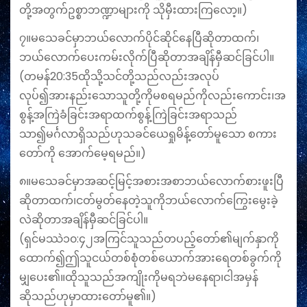
တို့အတွက်ဥစ္စာဘဏ္ဍာများကို သိုမှီးထားကြလော့။)
၇။မသေခင်မှာဘယ်လောက်ပိုင်ဆိုင်နေပြီဆိုတာထက်၊
ဘယ်လောက်ပေးကမ်းလိုက်ပြီဆိုတာအချိန်မှီဆင်ခြင်ပါ။
(တမန်20:35ထိုသို့သင်တို့သည်လည်းအလုပ်
လုပ်၍အားနည်းသောသူတို့ကိုမစရမည်ကိုလည်းကောင်း၊အ
စွန့်အကြဲခံခြင်းအရာထက်စွန့်ကြဲခြင်းအရာသည်
သာ၍မင်္ဂလာရှိသည်ဟုသခင်ယေရှုမိန့်တော်မူသော စကား
တော်ကို အောက်မေ့ရမည်။)
၈။မ‌သေခင်မှာအဆင့်မြင့်အစားအစာဘယ်လောက်စားဖူးပြီ
ဆိုတာထက်၊ငတ်မွတ်‌နေတဲ့သူကိုဘယ်လောက်‌ကြွေးမွေးခဲ့
လဲဆိုတာအချိန်မှီဆင်ခြင်ပါ။
(ရှင်မဿဲ၁၀:၄၂အကြင်သူသည်တပည့်တော်၏မျက်နှာကို
ထောက်၍ဤသူငယ်တစ်စုံတစ်ယောက်အားရေတစ်ခွက်ကို
မျှပေး၏။ထိုသူသည်အကျိုးကိုမရဘဲမနေရာ၊ငါအမှန်
ဆိုသည်ဟုမှာထားတော်မူ၏။)