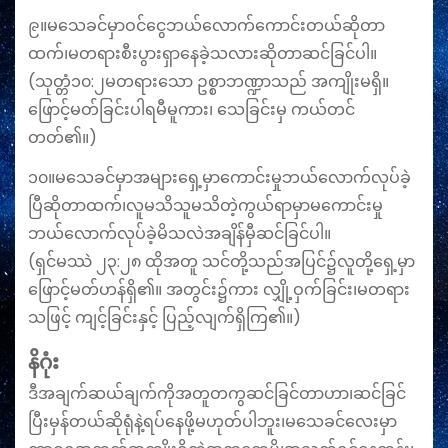
၉။မသေခင်မှာဝင်ငွေဘယ်လောက်ကောင်းတယ်ဆိုတာ
ထက်၊မတရားစီးပွားရှာနေခဲ့သလားဆိုတာဆင်ခြင်ပါ။
(သုတ္တံ၁၀:၂မတရားသော ဥစ္စာဘဏ္ဍာသည် အကျိုးမရှိ။
ဖြောင့်မတ်ခြင်းပါရမီမူကား၊ သေခြင်းမှ ကယ်တင်
တတ်၏။)
၁၀။မသေခင်မှာအများရှေ့မှာကောင်းမှုဘယ်လောက်လုပ်ခဲ့
ပြီဆိုတာထက်၊လူမသိသူမသိတဲ့ကွယ်ရာမှာမကောင်းမှု
ဘယ်လောက်လုပ်ခဲ့မိသလဲအချိန်မှီဆင်ခြင်ပါ။
(ရှင်မဿဲ ၂၃:၂၈ ထိုအတူ သင်တို့သည်အပြင်၌လူတို့ရှေ့မှာ
ဖြောင့်မတ်ဟန်ရှိ၏။ အတွင်း၌ကား လျှို့ဝှက်ခြင်း၊မတရား
သဖြင့် ကျင့်ခြင်းနှင့် ပြည့်လျက်ရှိကြ၏။)
နိဂုံး
ဒီအချက်ဆယ်ချက်ကိုအတူတကွဆင်ခြင်တာဟာ၊ဆင်ခြင်
ပြီးမှန်တယ်ဆိုရုံနဲ့ရပ်နေဖို့မဟုတ်ပါဘူး၊မ‌သေခင်လေးမှာ