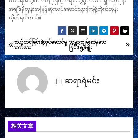
ထာဝရအတွက်အကျိုးရှိတဲ့အရာတွေမို့၊အသက်ရှင်နေတုန်း၊
အချိန်မှီတုန်းအမြန်ဆုံးလုပ်ဆောင်သွားကြဖို့တိုက်တွန်း
လိုက်ရပါတယ်။
ကယ်တင်ခြင်းနဲ့လုပ်ဆောင်မှု
သမ္မာကျမ်းစာမှသေ
文
သက်သေ
ခြင်း(၅)မျိုး
章
导
由
ဆရာရဲမင်း
航
相关文章