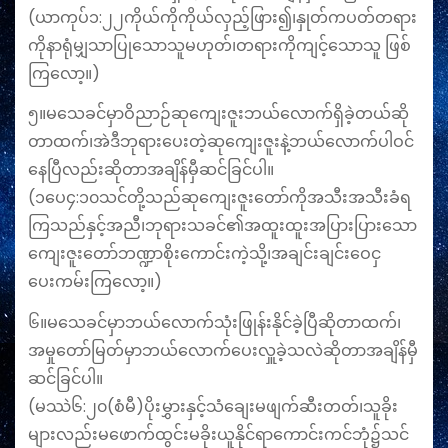
(ယာကုပ်၁:၂၂ကိုယ်ကိုကိုယ်လှည့်ဖြား၍၊နှုတ်ကပတ်တရား
ကိုနာရုံမျှသာပြုသောသူမဟုတ်၊တရားကိုကျင့်သောသူ ဖြစ်
ကြလော့။)
၅။မ‌သေခင်မှာဝိညာဉ်ဆုကျေးဇူးဘယ်‌လောက်ရှိခဲ့တယ်ဆို
တာထက်၊အဲဒီဘုရားပေးတဲ့ဆု‌‌ကျေးဇူးနဲ့ဘယ်‌လောက်ပါဝင်
နေပြီလည်းဆိုတာအချိန်မှီဆင်ခြင်ပါ။
(၁ပေ၄:၁၀သင်တို့သည်ဆုကျေးဇူးတော်ကိုအသီးအသီးခံရ
ကြသည်နှင့်အညီ၊ဘုရားသခင်၏အထူးထူးအပြားပြားသော
ကျေးဇူးတော်ဘဏ္ဍာစိုးကောင်းကဲ့သို့၊အချင်းချင်းဝေငှ
ပေးကမ်းကြလော့။)
၆။မသေခင်မှာဘယ်လောက်သုံးဖြုန်းနိုင်ခဲ့ပြီဆိုတာထက်၊
အမှုတော်မြတ်မှာဘယ်လောက်ပေးလှူခဲ့သလဲဆိုတာအချိန်မှီ
ဆင်ခြင်ပါ။
(မဿဲ၆:၂၀(စံမီ)ပိုးမွှားနှင့်သံချေးမဖျက်ဆီးတတ်၊သူခိုး
များလည်းမဖောက်ထွင်းမခိုးယူနိုင်ရာကောင်းကင်ဘုံ၌သင်