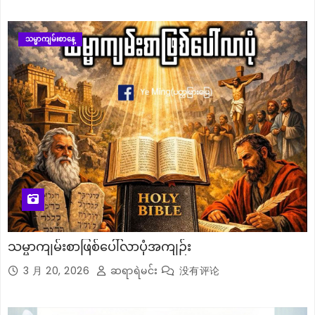
သမ္မာကျမ်းစာနေ့
သမ္မာကျမ်းစာဖြစ်ပေါ်လာပုံအကျဉ်း
3 月 20, 2026
ဆရာရဲမင်း
没有评论