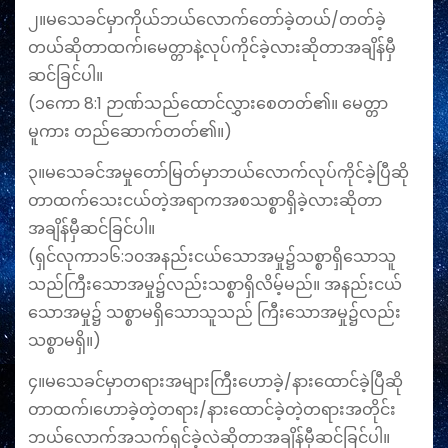
၂။မသေခင်မှာကိုယ်ဘယ်လောက်တော်ခဲ့တယ်/တတ်ခဲ့
တယ်ဆိုတာထက်၊မေတ္တာနဲ့လုပ်ကိုင်ခဲ့လားဆိုတာအချိန်မှီ
ဆင်ခြင်ပါ။
(၁ကော 8:1 ဉာဏ်သည်ထောင်လွှားစေတတ်၏။ မေတ္တာ
မူကား တည်ဆောက်တတ်၏။)
၃။မသေခင်အမှုတော်မြတ်မှာဘယ်လောက်လုပ်ကိုင်ခဲ့ပြီဆို
တာထက်‌သေးငယ်တဲ့အရာကအစသစ္စာရှိခဲ့လားဆိုတာ
အချိန်မှီဆင်ခြင်ပါ။
(ရှင်လုကာ၁၆:၁၀အနည်းငယ်သောအမှု၌သစ္စာရှိသောသူ
သည်ကြီးသောအမှု၌လည်းသစ္စာရှိလိမ့်မည်။ အနည်းငယ်
သောအမှု၌ သစ္စာမရှိသောသူသည် ကြီးသောအမှု၌လည်း
သစ္စာမရှိ။)
၄။မသေခင်မှာတရားအများကြီးဟောခဲ့/နားထောင်ခဲ့ပြီဆို
တာထက်၊ဟောခဲ့တဲ့တရား/နားထောင်ခဲ့တဲ့တရားအတိုင်း
ဘယ်လောက်အသက်ရှင်ခဲ့လဲဆိုတာအချိန်မှီဆင်ခြင်ပါ။