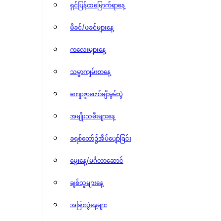
ရှင်ပြန်ထမြောက်ရာနေ့
မိခင်/ဖခင်များနေ့
ကလေးများနေ့
သမ္မာကျမ်းစာနေ့
ကျေးဇူးတော်ချီးမွမ်းပွဲ
အမျိုးသမီးများနေ့
ခရစ်တော်၌အိပ်ပျော်ခြင်း
မွေးနေ့/မင်္ဂလာဆောင်
ချစ်သူများနေ့
အခြားပွဲနေ့များ