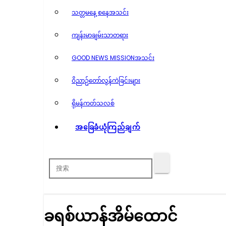
သတ္တမနေ့ စနေအသင်း
ကျန်းမာချမ်းသာတရား
GOOD NEWS MISSIONအသင်း
ဝိညာဥ်တော်လွန်ကဲခြင်းများ
ရိုမန်ကတ်သလစ်
အခြေခံယုံကြည်ချက်
ခရစ်ယာန်အိမ်ထောင်