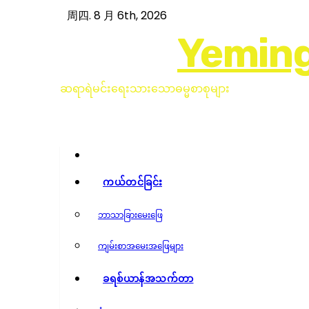
跳
周四. 8 月 6th, 2026
至
Yeming
内
容
ဆရာရဲမင်းရေးသားသောဓမ္မစာစုများ
ကယ်တင်ခြင်း
ဘာသာခြားမေးဖြေ
ကျမ်းစာအမေးအဖြေများ
ခရစ်ယာန်အသက်တာ