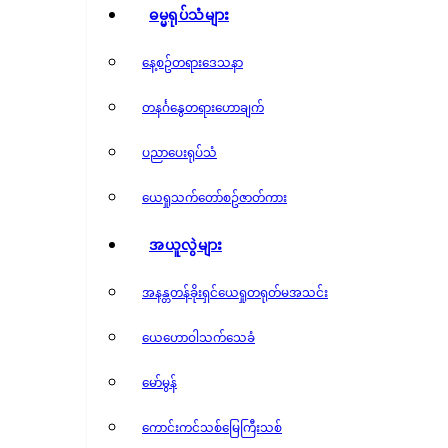
ဓမ္မရုပ်သံများ
နေ့စဥ်တရားဒေသနာ
တနင်္ဂနွေတရားဟောချက်
ပညာပေးရုပ်သံ
ယေရှုသက်တော်စဥ်ဇာတ်ကား
အယူလွဲများ
အနန္တတန်ခိုးရှင်ယေရှုတရုတ်မအသင်း
ယေဟောဝါသက်သေခံ
မော်မွန်
ကောင်းကင်သစ်မြေကြီးသစ်