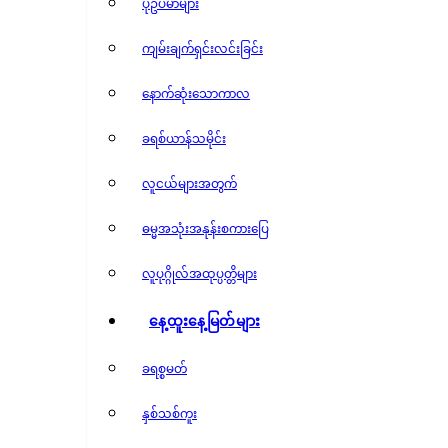
ပုံဥပမာများ
ကျမ်းချက်ရှင်းလင်းခြင်း
နောက်ဆုံးသောကာလ
ခရစ်ယာန်သမိုင်း
လူငယ်များအတွက်
ဓမ္မအသုံးအနုန်းစကားပြေ
လူပုဂ္ဂိုလ်အထုပ္ပတ္တိများ
နေ့ထူးနေ့မြတ်များ
ခရစ္စမတ်
နှစ်သစ်ကူး