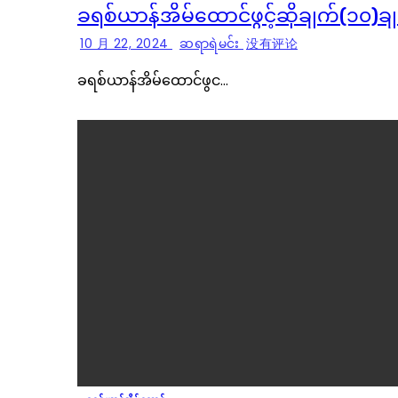
ခရစ်ယာန်အိမ်ထောင်ဖွင့်ဆိုချက်(၁၀)ခ
10 月 22, 2024
ဆရာရဲမင်း
没有评论
ခရစ်ယာန်အိမ်ထောင်ဖွင…