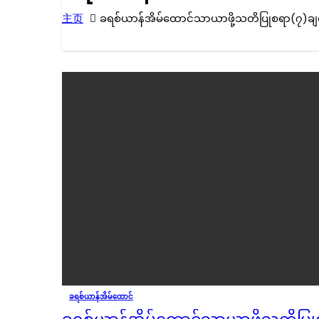
主页
ခရစ်ယာန်အိမ်ထောင်သာယာဖို့သတိပြုစရာ(၇)ချ
ခရစ်ယာန်အိမ်ထောင်