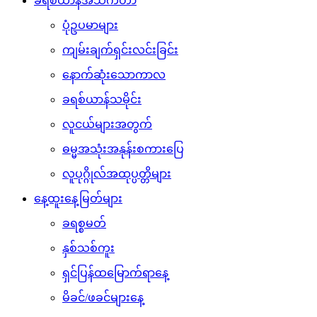
ခရစ်ယာန်အသက်တာ
ပုံဥပမာများ
ကျမ်းချက်ရှင်းလင်းခြင်း
နောက်ဆုံးသောကာလ
ခရစ်ယာန်သမိုင်း
လူငယ်များအတွက်
ဓမ္မအသုံးအနုန်းစကားပြေ
လူပုဂ္ဂိုလ်အထုပ္ပတ္တိများ
နေ့ထူးနေ့မြတ်များ
ခရစ္စမတ်
နှစ်သစ်ကူး
ရှင်ပြန်ထမြောက်ရာနေ့
မိခင်/ဖခင်များနေ့