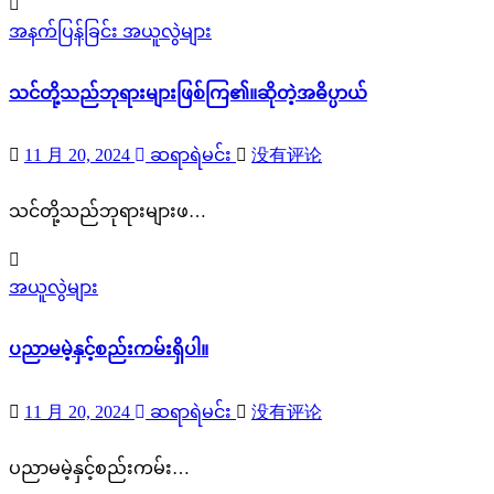
အနက်ပြန်ခြင်း
အယူလွဲများ
သင်တို့သည်ဘုရားများဖြစ်ကြ၏။ဆိုတဲ့အဓိပ္ပာယ်
11 月 20, 2024
ဆရာရဲမင်း
没有评论
သင်တို့သည်ဘုရားများဖ…
အယူလွဲများ
ပညာမမဲ့နှင့်စည်းကမ်းရှိပါ။
11 月 20, 2024
ဆရာရဲမင်း
没有评论
ပညာမမဲ့နှင့်စည်းကမ်း…