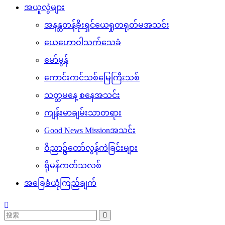
အယူလွဲများ
အနန္တတန်ခိုးရှင်ယေရှုတရုတ်မအသင်း
ယေဟောဝါသက်သေခံ
မော်မွန်
ကောင်းကင်သစ်မြေကြီးသစ်
သတ္တမနေ့ စနေအသင်း
ကျန်းမာချမ်းသာတရား
Good News Missionအသင်း
ဝိညာဥ်တော်လွန်ကဲခြင်းများ
ရိုမန်ကတ်သလစ်
အခြေခံယုံကြည်ချက်