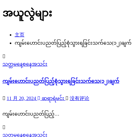
အယူလွဲများ
主页
ကျမ်းဟောင်းပညတ်ပြည့်စုံသွားရခြင်းသက်သေ(၁၂)ချက်
သတ္တမနေ့စနေအသင်း
ကျမ်းဟောင်းပညတ်ပြည့်စုံသွားရခြင်းသက်သေ(၁၂)ချက်
11 月 20, 2024
ဆရာရဲမင်း
没有评论
ကျမ်းဟောင်းပညတ်ပြည့်…
သတ္တမနေ့စနေအသင်း