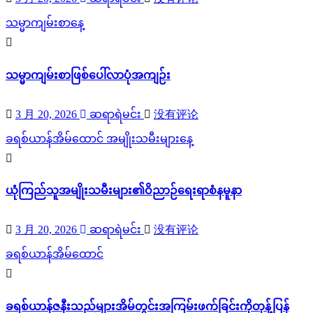
သမ္မာကျမ်းစာနေ့
သမ္မာကျမ်းစာဖြစ်ပေါ်လာပုံအကျဉ်း
3 月 20, 2026
ဆရာရဲမင်း
没有评论
ခရစ်ယာန်အိမ်ထောင်
အမျိုးသမီးများနေ့
ယုံကြည်သူအမျိုးသမီးများ၏ဝိညာဉ်ရေးရာစံနမူနာ
3 月 20, 2026
ဆရာရဲမင်း
没有评论
ခရစ်ယာန်အိမ်ထောင်
ခရစ်ယာန်ဇနီးသည်များအိမ်တွင်းအကြမ်းဖက်ခြင်းကိုတုန့်ပြန်