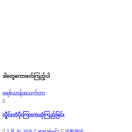
ဒါတွေကောဖတ်ကြည့်ပါ
ခရစ်ယာန်အသက်တာ
လှိုင်းတံပိုးကြားကယုံကြည်ခြင်း
3 月 20, 2026
ဆရာရဲမင်း
没有评论