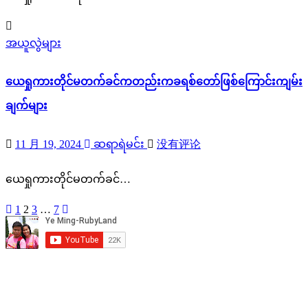
အယူလွဲများ
ယေရှုကားတိုင်မတက်ခင်ကတည်းကခရစ်တော်ဖြစ်ကြောင်းကျမ်း
ချက်များ
11 月 19, 2024
ဆရာရဲမင်း
没有评论
ယေရှုကားတိုင်မတက်ခင်…
1
2
3
…
7
文
章
分
页