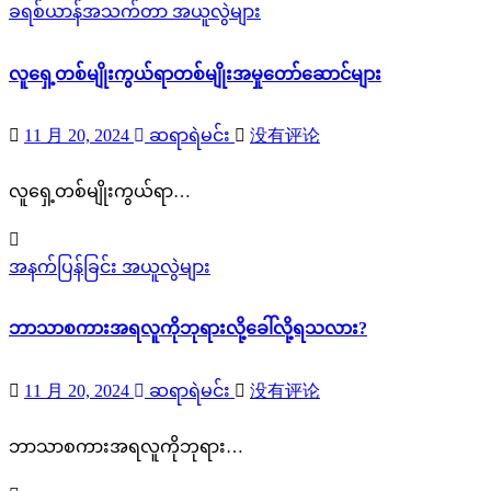
ခရစ်ယာန်အသက်တာ
အယူလွဲများ
လူရှေ့တစ်မျိုးကွယ်ရာတစ်မျိုးအမှုတော်ဆောင်များ
11 月 20, 2024
ဆရာရဲမင်း
没有评论
လူရှေ့တစ်မျိုးကွယ်ရာ…
အနက်ပြန်ခြင်း
အယူလွဲများ
ဘာသာစကားအရလူကိုဘုရားလို့ခေါ်လို့ရသလား?
11 月 20, 2024
ဆရာရဲမင်း
没有评论
ဘာသာစကားအရလူကိုဘုရား…