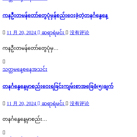
ကနဦးတမန်တော်တွေပုံမှန်စည်းဝေးခဲ့တဲ့တနင်္ဂနွေနေ့
11 月 20, 2024
ဆရာရဲမင်း
没有评论
ကနဦးတမန်တော်တွေပုံမှ…
သတ္တမနေ့စနေအသင်း
တနင်္ဂနွေ‌နေ့မှာစည်းဝေးရခြင်းကျမ်းစာအခြေခံ(၅)ချက်
11 月 20, 2024
ဆရာရဲမင်း
没有评论
တနင်္ဂနွေ‌နေ့မှာစည်း…