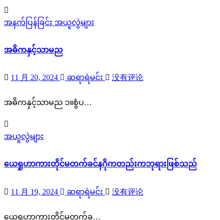
အနက်ပြန်ခြင်း
အယူလွဲများ
အဓိကနှင့်သာမည
11 月 20, 2024
ဆရာရဲမင်း
没有评论
အဓိကနှင့်သာမည ၁။စွံပ…
အယူလွဲများ
ယေရှုဟာကားတိုင်မတက်ခင်နဂိုကတည်းကဘုရားဖြစ်သည်
11 月 19, 2024
ဆရာရဲမင်း
没有评论
ယေရှုဟာကားတိုင်မတက်ခ…