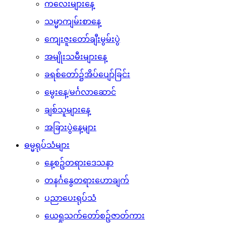
ကလေးများနေ့
သမ္မာကျမ်းစာနေ့
ကျေးဇူးတော်ချီးမွမ်းပွဲ
အမျိုးသမီးများနေ့
ခရစ်တော်၌အိပ်ပျော်ခြင်း
မွေးနေ့/မင်္ဂလာဆောင်
ချစ်သူများနေ့
အခြားပွဲနေ့များ
ဓမ္မရုပ်သံများ
နေ့စဥ်တရားဒေသနာ
တနင်္ဂနွေတရားဟောချက်
ပညာပေးရုပ်သံ
ယေရှုသက်တော်စဥ်ဇာတ်ကား