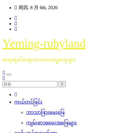
跳
周四. 8 月 6th, 2026
至
内
容
Yeming-rubyland
ဆရာရဲမင်းရေးသားသောဓမ္မစာစုများ
ကယ်တင်ခြင်း
ဘာသာခြားမေးဖြေ
ကျမ်းစာအမေးအဖြေများ