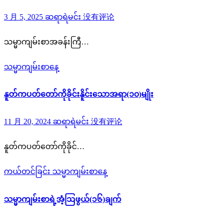
3 月 5, 2025
ဆရာရဲမင်း
没有评论
သမ္မာကျမ်းစာအခန်းကြီ…
သမ္မာကျမ်းစာနေ့
နူတ်ကပတ်တော်ကိုခိုင်းနိူင်းသောအရာ(၁၀)မျိုး
11 月 20, 2024
ဆရာရဲမင်း
没有评论
နူတ်ကပတ်တော်ကိုခိုင်…
ကယ်တင်ခြင်း
သမ္မာကျမ်းစာနေ့
သမ္မာကျမ်းစာရဲ့အံ့ဩဖွယ်(၁၆)ချက်