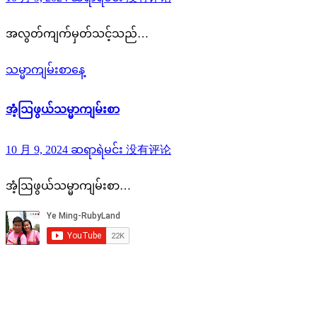
အလွတ်ကျက်မှတ်သင့်သည်…
သမ္မာကျမ်းစာနေ့
အံ့ဩဖွယ်သမ္မာကျမ်းစာ
10 月 9, 2024
ဆရာရဲမင်း
没有评论
အံ့ဩဖွယ်သမ္မာကျမ်းစာ…