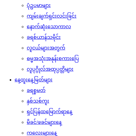
ပုံဥပမာများ
ကျမ်းချက်ရှင်းလင်းခြင်း
နောက်ဆုံးသောကာလ
ခရစ်ယာန်သမိုင်း
လူငယ်များအတွက်
ဓမ္မအသုံးအနုန်းစကားပြေ
လူပုဂ္ဂိုလ်အထုပ္ပတ္တိများ
နေ့ထူးနေ့မြတ်များ
ခရစ္စမတ်
နှစ်သစ်ကူး
ရှင်ပြန်ထမြောက်ရာနေ့
မိခင်/ဖခင်များနေ့
ကလေးများနေ့