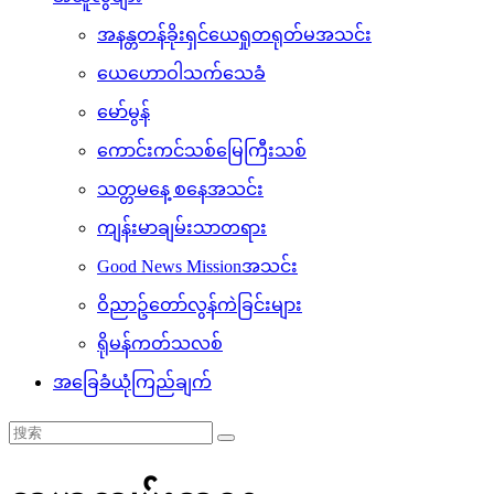
အနန္တတန်ခိုးရှင်ယေရှုတရုတ်မအသင်း
ယေဟောဝါသက်သေခံ
မော်မွန်
ကောင်းကင်သစ်မြေကြီးသစ်
သတ္တမနေ့ စနေအသင်း
ကျန်းမာချမ်းသာတရား
Good News Missionအသင်း
ဝိညာဥ်တော်လွန်ကဲခြင်းများ
ရိုမန်ကတ်သလစ်
အခြေခံယုံကြည်ချက်