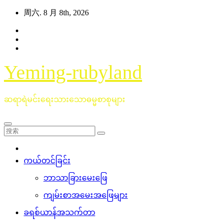
跳
周六. 8 月 8th, 2026
至
内
容
Yeming-rubyland
ဆရာရဲမင်းရေးသားသောဓမ္မစာစုများ
ကယ်တင်ခြင်း
ဘာသာခြားမေးဖြေ
ကျမ်းစာအမေးအဖြေများ
ခရစ်ယာန်အသက်တာ