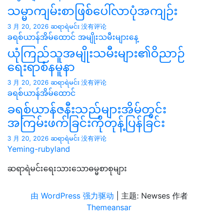
သမ္မာကျမ်းစာဖြစ်ပေါ်လာပုံအကျဉ်း
3 月 20, 2026
ဆရာရဲမင်း
没有评论
ခရစ်ယာန်အိမ်ထောင်
အမျိုးသမီးများနေ့
ယုံကြည်သူအမျိုးသမီးများ၏ဝိညာဉ်
ရေးရာစံနမူနာ
3 月 20, 2026
ဆရာရဲမင်း
没有评论
ခရစ်ယာန်အိမ်ထောင်
ခရစ်ယာန်ဇနီးသည်များအိမ်တွင်း
အကြမ်းဖက်ခြင်းကိုတုန့်ပြန်ခြင်း
3 月 20, 2026
ဆရာရဲမင်း
没有评论
Yeming-rubyland
ဆရာရဲမင်းရေးသားသောဓမ္မစာစုများ
由 WordPress 强力驱动
|
主题: Newses 作者
Themeansar