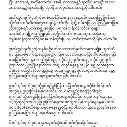
ပြီးLenctenရဲ့အတိုကောက်ပါ။အဓိပ္ပာယ်ကနွေဦးရာသီပါ။ကနဦးအသင်း
တော်ကနွေဦးရာသီမှာပြုလုပ်ဖို့သတ်မှတ်ထားတာနဲ့ဆိုင်ပါတယ်။
၃။ဝါတွင်းရက်(၄၀)ကိုခရစ်ယာန်ဂိုဏ်းဂနအနေနဲ့အဓိကအားဖြင့်ရိုမန်ကာ
သိုလိတ်၊အင်္ဂလီကန်၊လူသာရင်နဲ့အော်တို့ဒေါ့တို့အဓိကပြုလုပ်ကြပြီး၊တခြား
ညီအကိုခရစ်ယာန်အဖွဲ့(နှစ်ခြင်း၊ပရက်ပေးရီးရန်း၊ညီအကိုများ
အသင်း)တချို့လည်းပြုလုပ်လေ့ရှိပါတယ်။ စာရေးသူအနေနဲ့တော့
ကျမ်းစာနဲ့ကိုက်ညီလို့ခရစ်ယာန်တိုင်းပြုလုပ်သင့်တဲ့အရာလို့မြင်မိပါတယ်။
၄။ဝါတွင်းရက်(၄၀)ကနှစ်စဉ်ရက်အသေသတ်မှတ်ထားတာမျိုးမဟုတ်ဘဲ၊
ရှင်ပြန်ထမြောက်ရာနေ့ကိုအစွဲပြုပြီးပြောင်းလဲနေတာဖြစ်ပါတယ်။ရှင်ပြန်
ထမြောက်ရာနေ့ကလည်းနှစ်စဉ်၃လပိုင်း၂၂ရက်ကနေ၄လပိုင်း၂၅ရက်
ကြားကလပြည့်ပြီးနောက်တပတ်ရဲ့ တနင်္ဂနွေနေ့ အဖြစ် ရွှေ့လျားနေတာ
ပါ။(အကယ်၍အဲဒီလပြည့်နေ့ကတနင်္ဂနွေကျခဲ့ရင်လာမဲ့အပတ်တနင်္ဂနွေမှ
ရှင်ပြန်ထမြောက်ရာနေ့ကျရောက်မှာဖြစ်ပါတယ်။)
၅။ဝါတွင်းရက်(၄၀)ကိုနှစ်စဉ်ရှင်ပြန်ထမြောက်ရာနေ့မတိုင်ခင်(၆)ပတ်
အလိုရဲ့ဗုဒ္ဓဟူးပြာခံနေ့မှာစတင်ပါတယ်။တနည်းအားဖြင့်ဝါတွင်း
ရက်(၄၀)ဆိုတာရှင်ပြန်ထမြောက်ရာနေ့မတိုင်ခင်ရက်၄၀(တနင်္ဂနွေနေ့မ
ပါ)ကိုဆိုလိုတာပါ။ဗုဒ္ဓဟူးပြာခံနေ့ကစရေတွက်ပြီး(တနင်္ဂနွေနေ့မပါ)ရက်
ပေါင်း(၄၀)အထိရောက်ရင်စနေနေ့မှာပြီးဆုံးပါတယ်။ပြီးတာနဲ့တနင်္ဂနွေမှာ
ရှင်ပြန်ထမြောက်ရာနေ့တန်းရောက်ပါတယ်။
၆။ဝါတွင်းရက်(၄၀)ထဲမှာနောက်ဆုံးတစ်ပတ်ကိုသန့်ရှင်းသော