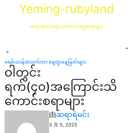
跳
Yeming-rubyland
至
内
容
ဆရာရဲမင်းရေးသားသောဓမ္မစာစုများ
ခရစ်ယာန်အသက်တာ
နေ့ထူးနေ့မြတ်များ
ဝါတွင်း
ရက်(၄၀)အကြောင်းသိ
ကောင်းစရာများ
由
ဆရာရဲမင်း
3 月 5, 2025