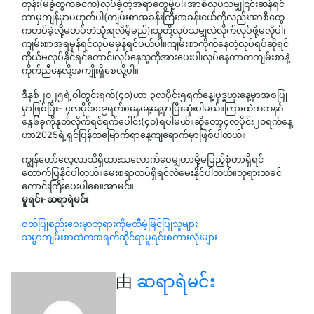
တုန်း(မခွဲထွက်ခင်က)လုပ်ခဲ့တဲ့အရာတွေမို့ပါ။အာစီလုပ်သမျှငြင်းဆန်ရင်
ဘာမှကျန်မှာမဟုတ်ပါ(ကျမ်းစာအခန်းကြီးအခန်းငယ်ကိုလည်းအာစီတွေ
ကတပ်ခဲ့လိို့မတပ်ဘဲသုံးရလိမ့်မည်)၊သူတို့လုပ်သမျှလဲလိုက်လုပ်ဖို့မလိုပါ၊
ကျမ်းစာအရမှန်ရင်လုပ်မမှန်ရင်ပယ်ပါ။ကျမ်းစာကိုက်နေတဲ့လုပ်ရပ်ဆိုရင်
ကိုယ်မလုပ်နိုင်ရင်တောင်၊လုပ်နေသူကိုအားပေးပါ၊လုပ်နေတာကကျမ်းစာနဲ့
ကိုက်ညီနေလို့အကျိုးရှိ‌စေလို့ပါ။
ဒီနှစ်၂၀၂၅ရဲ့ဝါတွင်းရက်(၄၀)ဟာ ၃လပိုင်း၅ရက်နေ့၊ဗုဒ္ဓဟူးနေ့မှာအစပြု
မှာဖြစ်ပြီး- ၄လပိုင်း၁၉ရက်စနေနေ့နေ့မှာပြီးဆုံးပါမယ်။ကြားထဲကတနင်္ဂ‌
နွေ၆ခုကိုနုတ်လိုက်ရင်ရက်ပေါင်း(၄၀)ရပါမယ်။ဆိုတော့၄လပိုင်း၂၀ရက်နေ့
ဟာ2025ရဲ့ရှင်ပြန်ထမြောက်ရာနေ့ကျရောက်မှာဖြစ်ပါတယ်။
ကျွန်တော်လေ့လာသိရှိထားသလောက်ဝေမျှတာမို့မပြည့်စုံတာရှိရင်
ထောက်ပြနိုင်ပါတယ်။မေးစရာထပ်ရှိရင်လဲမေးနိုင်ပါတယ်။ဘုရားသခင်
ကောင်းကြီးပေးပါစေ။အာမင်။
မူရင်း-ဆရာရဲမင်း
文
ဝတ်ပြုစည်းဝေးမှာဘုရားကိုမထီမဲ့မြင်ပြုသူများ
သမ္မာကျမ်းစာထဲကအရက်ဆိုင်ရာမူရင်းစကားလုံးများ
章
导
由
ဆရာရဲမင်း
航