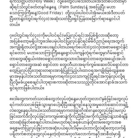
ရက်သတ္တပတ်(Holy Week）လို့ခေါ်တွင်ပါသေးတယ်။အဲဒီတစ်ပတ်ထဲမှာ
ဆိုရင်သံလွင်ခတ်တနင်္ဂနွေနေ့（Palm Sunday)နဲ့ အစပြုပြီး မဟာ
သောကြာကြီးနေ့(Good Friday）တို့လည်းပါဝင်ပါအုံးမယ်။အဲဒီတပတ်
ပြီးတာနဲ့ဝါတွင်းရက်(၄၀)အဆုံးသတ်ပြီး၊ရှင်ပြန်ထမြောက်ရာနေ့ဝင်ပါ
တယ်။
၇။ဝါတွင်းရက်(၄၀)ကိုမပါဝင်ရင်(မပြုလုပ်ရင်)အပြစ်ရှိလားဆိုတော့
အပြစ်တော့မရှိပါဘူး။ဒါပေမဲ့ပါဝင်ပြုလုပ်နိုင်ရင်မိမိဝိညာဉ်ရေးအတွက်
အကျိုးရှိတယ်လို့အားပေးချင်ပါတယ်။ရက်ပေါင်း(၄၀)လုံးအစာမရှောင်နိုင်
ရင်တောင် မဟာသောကြာကြီးနေ့ရှောင်ပါ၊ကျန်တဲ့ရက်တွေမှာဂိမ်းရှောင်
တာတွေ၊ဆိုရှယ်videoရှောင်တာတွေ၊သားငါးရှောင်တာတွေ၊အပျော်အပါး
ရှောင်တာတွေ၊အဆဲ ရှောင်တာ တွေ၊ဘီယာအရက်ကွမ်းဆေးလိပ်ရှောင်တာ
တွေပြုလုပ်ပြီး၊ဘုရားတရားအာရုံပြုကြည့်ပါ၊ထာဝရအကျိုးဖြစ်ထွန်းစေ
မှာအမှန်ပါဘဲ။သတိထားရမှာကရက်(၄၀)သာကျင့်ပြီးရင်အကုန်လုပ်လို့ရ
ပြီလို့မခံယူစေချင်ပါ၊ဘုရားစကားဆိုတာသေသည့်တိုင်အောင်နာခံအသက်
ရှင်ရတာဖြစ်ပါတယ်။
၈။ဒါတွေကကတ်သလစ်တွေဘဲလုပ်တဲ့နေ့မဟုတ်ဘူးလား?နှစ်ခြင်းတွေလုပ်
ရင်ကတ်သလစ်ဖြစ်သွားမှာပေါ့ဆိုပြီးဆန့်ကျင်နေသူအမှုတော်ဆောင်တချို့
လဲတွေ့နေရပါတယ်။သတိထားရမှာကတခြားဂိုဏ်းဂနတွေလုပ်ခြင်းမလုပ်
ခြင်းထက်ဒီလိုလုပ်ခြင်းကကျမ်းစာနဲ့ကိုက်ညီခြင်းမကိုက်ညီခြင်းနဲ့သာစံချိန်
ထားဆုံးဖြတ်စေချင်ပါတယ်။မဟုတ်ရင်ခရစ်ယာန်ထုံးတမ်းတွေကအစ
ခရစ္စမတ်ပြုလုပ်ခြင်းကအဆုံးပယ်ရပါလိမ့်မယ်၊ဘာလို့လဲဆို‌တော့လက်ရှိ
ပရိုတက်စတင့်တွေလုပ်နေတဲ့ထုံးတမ်း၇၀%လောက်ကနဂိုအာစီ‌ထဲမှာရှိ