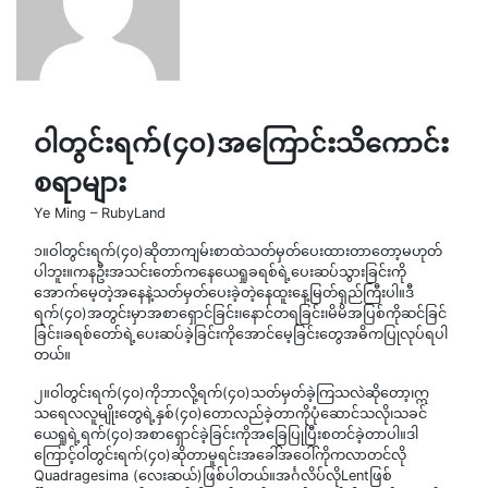
ဝါတွင်းရက်(၄၀)အကြောင်းသိကောင်း
စရာများ
Ye Ming – RubyLand
၁။ဝါတွင်းရက်(၄၀)ဆိုတာကျမ်းစာထဲသတ်မှတ်ပေးထားတာတော့မဟုတ်
ပါဘူး။ကနဦးအသင်းတော်ကနေ‌ယေရှုခရစ်ရဲ့ပေးဆပ်သွားခြင်းကို
အောက်မေ့တဲ့အနေနဲ့သတ်မှတ်ပေးခဲ့တဲ့နေထူးနေ့မြတ်ရှည်ကြီးပါ။ဒီ
ရက်(၄၀)အတွင်းမှာအစာရှောင်ခြင်း၊နောင်တရခြင်း၊မိမိအပြစ်ကိုဆင်ခြင်
ခြင်း၊ခရစ်တော်ရဲ့ပေးဆပ်ခဲ့ခြင်းကိုအောင်မေ့ခြင်း‌တွေအဓိကပြုလုပ်ရပါ
တယ်။
၂။ဝါတွင်းရက်(၄၀)ကိုဘာလို့ရက်(၄၀)သတ်မှတ်ခဲ့ကြသလဲဆိုတော့၊ဣ
သရေလလူမျိုးတွေရဲ့နှစ်(၄၀)တောလည်ခဲ့တာကိုပုံဆောင်သလို၊သခင်
ယေရှုရဲ့ရက်(၄၀)အစာရှောင်ခဲ့ခြင်းကိုအခြေပြုပြီးစတင်ခဲ့တာပါ။ဒါ
ကြောင့်ဝါတွင်းရက်(၄၀)ဆိုတာမူရင်းအခေါ်အဝေါ်ကိုကလာတင်လို
Quadragesima (လေးဆယ်)ဖြစ်ပါတယ်။အင်္ဂလိပ်လိုLentဖြစ်