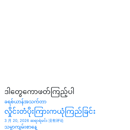
ဒါတွေကောဖတ်ကြည့်ပါ
ခရစ်ယာန်အသက်တာ
လှိုင်းတံပိုးကြားကယုံကြည်ခြင်း
3 月 20, 2026
ဆရာရဲမင်း
没有评论
သမ္မာကျမ်းစာနေ့