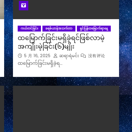
ကယ်တင်ခြင်း
ခရစ်ယာန်အသက်တာ
ရှင်ပြန်ထမြောက်ရာနေ့
ထမြောက်ခြင်းမရှိခဲ့ရင်ဖြစ်လာမဲ့
အကျိုးမဲ့ခြင်း(၆)မျိုး
5 月 16, 2025
ဆရာရဲမင်း
没有评论
ထမြောက်ခြင်းမရှိခဲ့ရ…