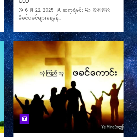
တာ
6 月 22, 2025
ဆရာရဲမင်း
没有评论
မိခင်ဖခင်များနေ့မှန်…