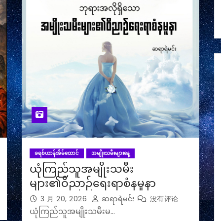
ခရစ်ယာန်အိမ်ထောင်
အမျိုးသမီးများနေ့
ယုံကြည်သူအမျိုးသမီး
များ၏ဝိညာဉ်ရေးရာစံနမူနာ
3 月 20, 2026
ဆရာရဲမင်း
没有评论
ယုံကြည်သူအမျိုးသမီးမ…