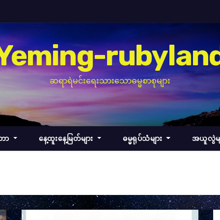
Yeming-rubylan
ဆရာရဲမင်းရေးသားသောဓမ္မစာစုများ
်တာ
နေ့ထူးနေ့မြတ်များ
ဓမ္မရုပ်သံများ
အယူလွဲမ