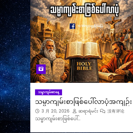
သမ္မာကျမ်းစာနေ့
သမ္မာကျမ်းစာဖြစ်ပေါ်လာပုံအကျဉ်း
3 月 20, 2026
ဆရာရဲမင်း
没有评论
သမ္မာကျမ်းစာဖြစ်ပေါ်…