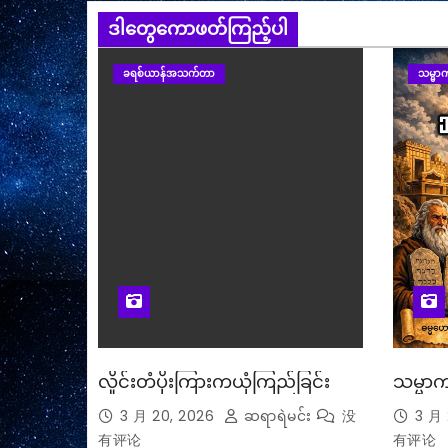
分
ဒါတွေကောဖတ်ကြည့်ပါ
页
ခရစ်ယာန်အသက်တာ
သမ္မာက
လှိုင်းတံပိုးကြားကယုံကြည်ခြင်း
သမ္မာက
3 月 20, 2026
ဆရာရဲမင်း
没
3 月 
有评论
有评论