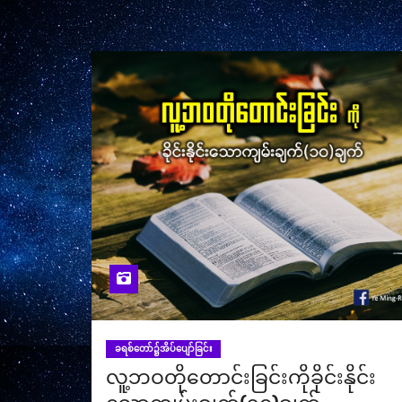
ခရစ်တော်၌အိပ်ပျော်ခြင်း
လူ့ဘဝတိုတောင်းခြင်းကိုခိုင်းနိုင်း