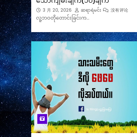
သောကျမ်းချက်(၁၀)ချက်
3 月 20, 2026
ဆရာရဲမင်း
没有评论
လူ့ဘဝတိုတောင်းခြင်းက…