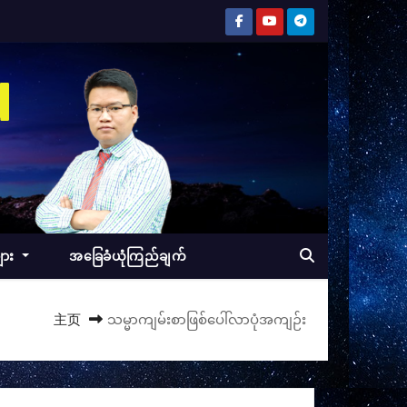
d
ျား
အခြေခံယုံကြည်ချက်
主页
သမ္မာကျမ်းစာဖြစ်ပေါ်လာပုံအကျဉ်း