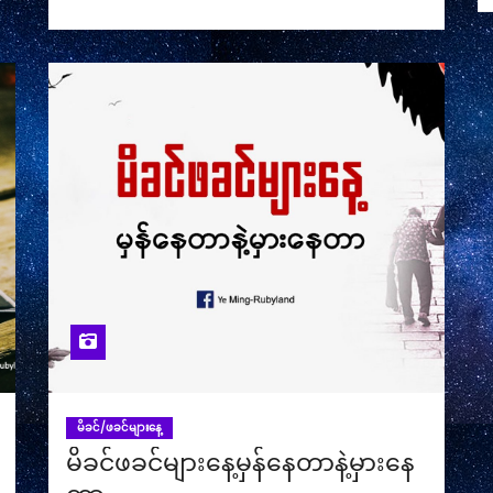
မိခင်/ဖခင်များနေ့
မိခင်ဖခင်များနေ့မှန်နေတာနဲ့မှားနေ