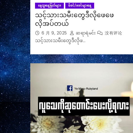
နေ့ထူးနေ့မြတ်များ
မိခင်/ဖခင်များနေ့
သင့်သားသမီးတွေဒီလိုဖေဖေ
လိုအပ်တယ်
6 月 9, 2025
ဆရာရဲမင်း
没有评论
သင့်သားသမီးတွေဒီလိုဖ…