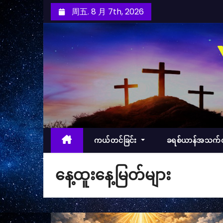
跳
周五. 8 月 7th, 2026
至
内
容
ကယ်တင်ခြင်း
ခရစ်ယာန်အသက
နေ့ထူးနေ့မြတ်များ