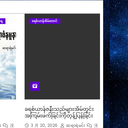
ေ့
ခရစ်ယာန်အိမ်ထောင်
ခရစ်ယာန်ဇနီးသည်များအိမ်တွင်း
အကြမ်းဖက်ခြင်းကိုတုန့်ပြန်ခြင်း
း
没
3 月 20, 2026
ဆရာရဲမင်း
没