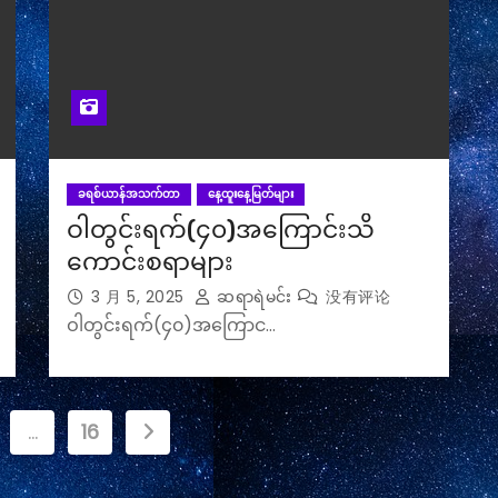
ခရစ်ယာန်အသက်တာ
နေ့ထူးနေ့မြတ်များ
ဝါတွင်းရက်(၄၀)အကြောင်းသိ
ကောင်းစရာများ
3 月 5, 2025
ဆရာရဲမင်း
没有评论
ဝါတွင်းရက်(၄၀)အကြောင…
…
16