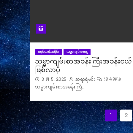
ခရစ်ယာန်သမိုင်း
သမ္မာကျမ်းစာနေ့
သမ္မာကျမ်းစာအခန်းကြီးအခန်းငယ်
ဖြစ်လာပုံ
3 月 5, 2025
ဆရာရဲမင်း
没有评论
သမ္မာကျမ်းစာအခန်းကြီ…
文
1
2
章