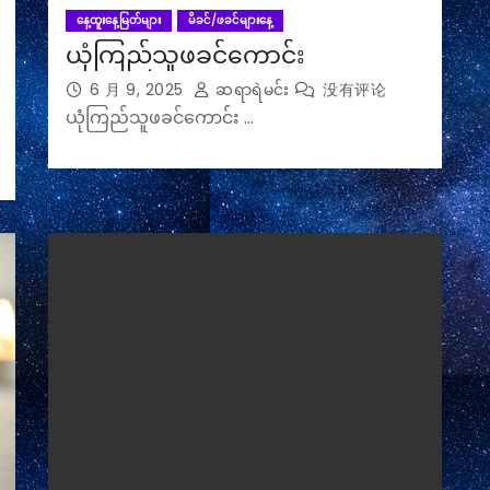
နေ့ထူးနေ့မြတ်များ
မိခင်/ဖခင်များနေ့
ယုံကြည်သူဖခင်ကောင်း
6 月 9, 2025
ဆရာရဲမင်း
没有评论
ယုံကြည်သူဖခင်ကောင်း …