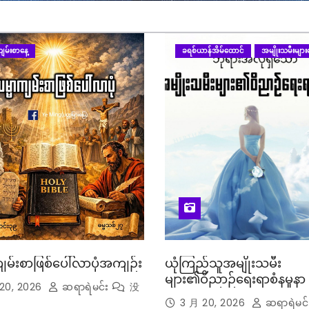
ျမ်းစာနေ့
ခရစ်ယာန်အိမ်ထောင်
အမျိုးသမီးများန
ျမ်းစာဖြစ်ပေါ်လာပုံအကျဉ်း
ယုံကြည်သူအမျိုးသမီး
များ၏ဝိညာဉ်ရေးရာစံနမူနာ
20, 2026
ဆရာရဲမင်း
没
3 月 20, 2026
ဆရာရဲမင်