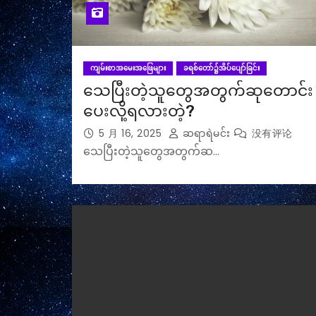
ကျမ်းစာအမေးအဖြေများ
ခရစ်တော်၌အိပ်ပျော်ခြင်း
သေပြီးတဲ့သူတွေအတွက်ဆုတောင်း
ပေးလို့ရလားတဲ့?
5 月 16, 2025
ဆရာရဲမင်း
没有评论
သေပြီးတဲ့သူတွေအတွက်ဆ…