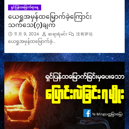
ရှင်ပြန်ထမြောက်ရာနေ့
ယေရှုအမှန်ထမြောက်ခဲ့ကြောင်း
သက်သေ(၇)ချက်
11 月 9, 2024
ဆရာရဲမင်း
没有评论
ယေရှုအမှန်ထမြောက်ခဲ့…