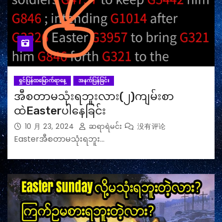
ရှင်ပြန်ထမြောက်ရာနေ့
အနက်ပြန်ခြင်း
အီစတာမသုံးရဘူးလား(၂)ကျမ်းစာ
ထဲEasterပါနေခြင်း
10 月 23, 2024
ဆရာရဲမင်း
没有评论
Easterအီစတာမသုံးရဘူး…