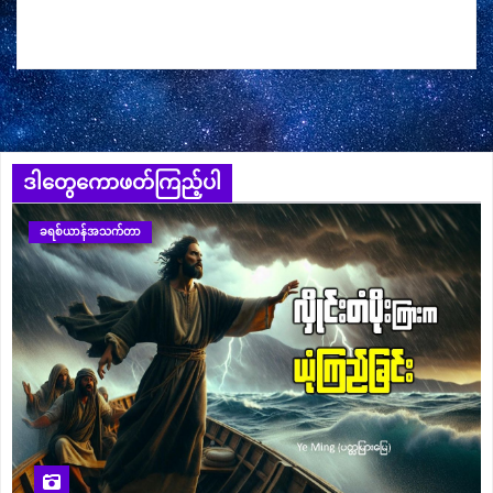
ဒါတွေကောဖတ်ကြည့်ပါ
ခရစ်ယာန်အသက်တာ