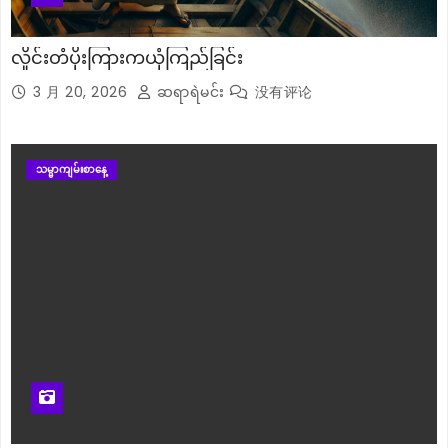
လှိုင်းတံပိုးကြားကယုံကြည်ခြင်း
3 月 20, 2026
ဆရာရဲမင်း
没有评论
သမ္မာကျမ်းစာနေ့