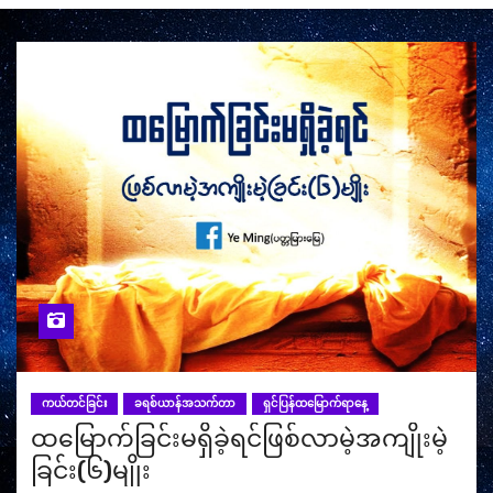
ကယ်တင်ခြင်း
ခရစ်ယာန်အသက်တာ
ရှင်ပြန်ထမြောက်ရာနေ့
ထမြောက်ခြင်းမရှိခဲ့ရင်ဖြစ်လာမဲ့အကျိုးမဲ့
ခြင်း(၆)မျိုး