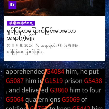
ရှင်ပြန်ထမြောက်ရာနေ့
ရှင်ပြန်ထမြောက်ခြင်းပေးသော
အရာ(၇)မျိုး
11 月 9, 2024
ဆရာရဲမင်း
没有评论
ရှင်ပြန်ထမြောက်ခြင်း…