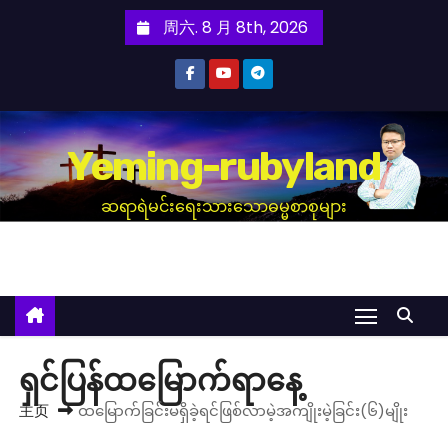
跳
周六. 8 月 8th, 2026
至
内
容
Yeming-rubyland
ဆရာရဲမင်းရေးသားသောဓမ္မစာစုများ
ရှင်ပြန်ထမြောက်ရာနေ့
主页
ထမြောက်ခြင်းမရှိခဲ့ရင်ဖြစ်လာမဲ့အကျိုးမဲ့ခြင်း(၆)မျိုး