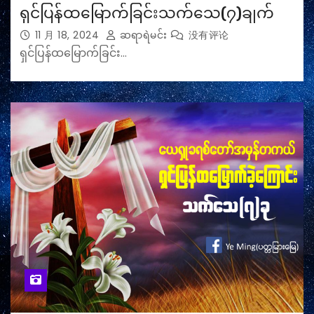
ရှင်ပြန်ထမြောက်ခြင်းသက်သေ(၇)ချက်
11 月 18, 2024
ဆရာရဲမင်း
没有评论
ရှင်ပြန်ထမြောက်ခြင်း…