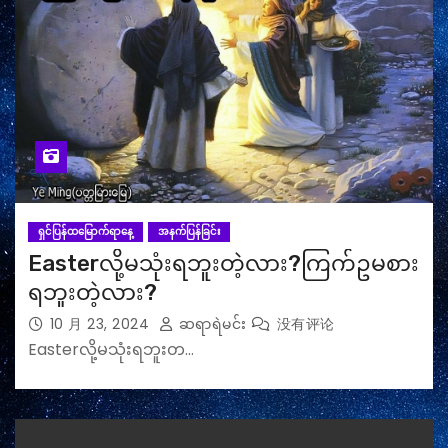
ရှင်ပြန်ထမြောက်ရာနေ့
အနက်ပြန်ခြင်း
Easterလို့မသုံးရဘူးတဲ့လား?ကြက်ဥမစား
ရဘူးတဲ့လား?
10 月 23, 2024
ဆရာရဲမင်း
没有评论
Easterလို့မသုံးရဘူးတ…