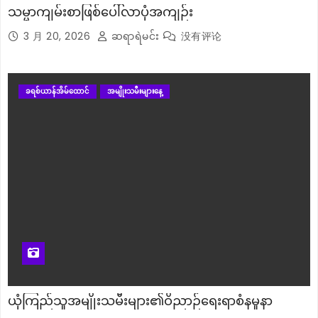
သမ္မာကျမ်းစာဖြစ်ပေါ်လာပုံအကျဉ်း
3 月 20, 2026
ဆရာရဲမင်း
没有评论
ခရစ်ယာန်အိမ်ထောင်
အမျိုးသမီးများနေ့
ယုံကြည်သူအမျိုးသမီးများ၏ဝိညာဉ်ရေးရာစံနမူနာ