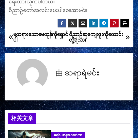
ရေးသားလိူက်ပါတယ်။
ဝိညာဉ်တော်အလင်းပေးပါစေ။အာမင်။
မတရားသောမေထုန်ကိုရှောင်
ဝိညာဉ်ဆုကျေးဇူးကိုတောင်း
文
ပါ
လို့ရလား
章
导
由
ဆရာရဲမင်း
航
相关文章
ခရစ်ယာန်အသက်တာ