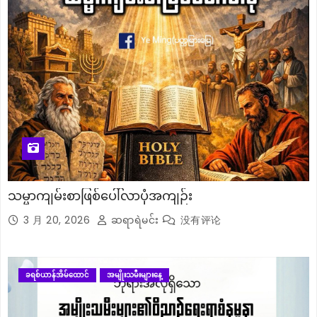
သမ္မာကျမ်းစာဖြစ်ပေါ်လာပုံအကျဉ်း
3 月 20, 2026
ဆရာရဲမင်း
没有评论
ခရစ်ယာန်အိမ်ထောင်
အမျိုးသမီးများနေ့