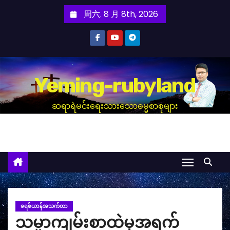
跳
周六. 8 月 8th, 2026
至
内
容
Yeming-rubyland
ဆရာရဲမင်းရေးသားသောဓမ္မစာစုများ
ခရစ်ယာန်အသက်တာ
သမ္မာကျမ်းစာထဲမှအရက်