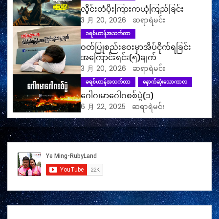
လှိုင်းတံပိုးကြားကယုံကြည်ခြင်း
3 月 20, 2026
ဆရာရဲမင်း
ခရစ်ယာန်အသက်တာ
ဝတ်ပြုစည်းဝေးမှာအိပ်ငိုက်ရခြင်း
အကြောင်းရင်း(၅)ချက်
3 月 20, 2026
ဆရာရဲမင်း
ခရစ်ယာန်အသက်တာ
နောက်ဆုံးသောကာလ
ဂေါဂ၊မာဂေါဂစစ်ပွဲ(၁)
6 月 22, 2025
ဆရာရဲမင်း