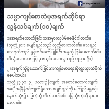
သမ္မာကျမ်းစာထဲမှအရက်ဆိုင်ရာ
သွန်သင်ချက်(၁၀)ချက်
၁။အရက်သောက်ခြင်းကအမှားလုပ်မိ‌စေနိုင်ပါတယ်။
(သုတ္တံ၂၀:၁ စပျစ်ရည်သည် လှည့်စားတတ်၏။ သေရည်
သေရက်သည် ရုန်းရင်းခတ်ပြုခြင်းအမှုကို ဖြစ်စေတတ်၏။
ထိုသို့သောအားဖြင့် မှားယွင်းသောသူသည် ပညာမရှိ။)
၂။အရက်ကိုစွဲသောက်ခြင်းကကျန်းမာရေးဆိုးရွားစွာထိခိုက်
စေပါတယ်။
သုတ္တံ၂၃:၃၁-၃၂ ဖလား၌နီလျက်၊ အရောင်တောက်လျက်၊
အချိုအမြိန်ဝင်လျက်ရှိသော စပျစ်ရည်ကို မကြည့်မရှုနှင့်။
နောက်ဆုံး၌ မြွေကဲ့သို့ ကိုက်တတ်၏။ မြွေဆိုးကဲ့သို့ နာစေ
တတ်၏။