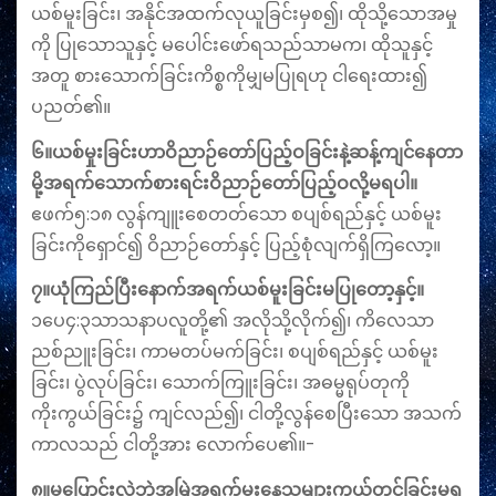
ယစ်မူးခြင်း၊ အနိုင်အထက်လုယူခြင်းမှစ၍၊ ထိုသို့သောအမှု
ကို ပြုသောသူနှင့် မပေါင်းဖော်ရသည်သာမက၊ ထိုသူနှင့်
အတူ စားသောက်ခြင်းကိစ္စကိုမျှမပြုရဟု ငါရေးထား၍
ပညတ်၏။
၆။ယစ်မှုးခြင်းဟာဝိညာဉ်တော်ပြည့်ဝခြင်းနဲ့ဆန့်ကျင်နေတာ
မို့အရက်သောက်စားရင်းဝိညာဉ်တော်ပြည့်ဝလို့မရပါ။
ဧဖက်၅:၁၈ လွန်ကျူးစေတတ်သော စပျစ်ရည်နှင့် ယစ်မူး
ခြင်းကိုရှောင်၍ ဝိညာဉ်တော်နှင့် ပြည့်စုံလျက်ရှိကြလော့။
၇။ယုံကြည်ပြီးနောက်အရက်ယစ်မူးခြင်းမပြုတော့နှင့်။
၁ပေ၄:၃သာသနာပလူတို့၏ အလိုသို့လိုက်၍၊ ကိလေသာ
ညစ်ညူးခြင်း၊ ကာမတပ်မက်ခြင်း၊ စပျစ်ရည်နှင့် ယစ်မူး
ခြင်း၊ ပွဲလုပ်ခြင်း၊ သောက်ကြူးခြင်း၊ အဓမ္မရုပ်တုကို
ကိုးကွယ်ခြင်း၌ ကျင်လည်၍၊ ငါတို့လွန်စေပြီးသော အသက်
ကာလသည် ငါတို့အား လောက်ပေ၏။-
၈။မပြောင်းလဲဘဲအမြဲအရက်မူးနေသူများကယ်တင်ခြင်းမရ