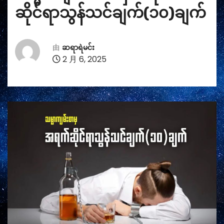
ဆိုင်ရာသွန်သင်ချက်(၁၀)ချက်
由
ဆရာရဲမင်း
2 月 6, 2025