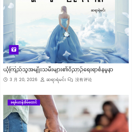
ယုံကြည်သူအမျိုးသမီးများ၏ဝိညာဉ်ရေးရာစံနမူနာ
3 月 20, 2026
ဆရာရဲမင်း
没有评论
ခရစ်ယာန်အိမ်ထောင်