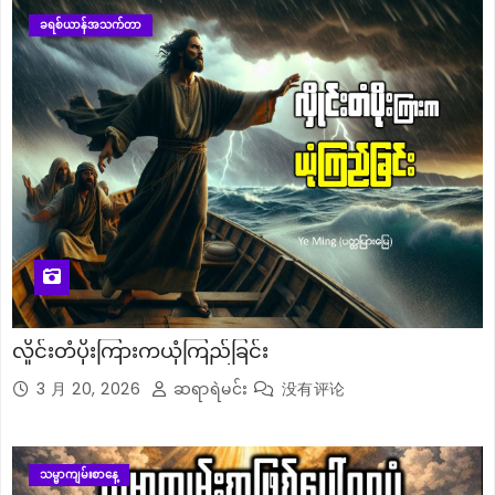
ခရစ်ယာန်အသက်တာ
လှိုင်းတံပိုးကြားကယုံကြည်ခြင်း
3 月 20, 2026
ဆရာရဲမင်း
没有评论
သမ္မာကျမ်းစာနေ့