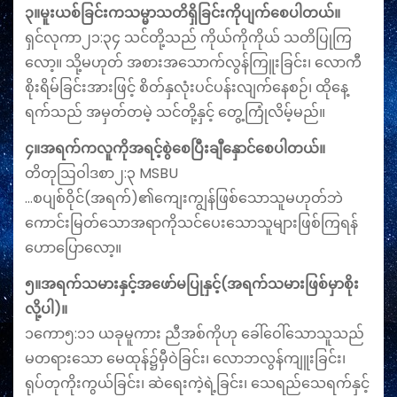
၃။မူးယစ်ခြင်းကသမ္မာသတိရှိခြင်းကိုပျက်စေပါတယ်။
ရှင်လုကာ၂၁:၃၄ သင်တို့သည် ကိုယ်ကိုကိုယ် သတိပြုကြ
လော့။ သို့မဟုတ် အစားအသောက်လွန်ကြူးခြင်း၊ လောကီ
စိုးရိမ်ခြင်းအားဖြင့် စိတ်နှလုံးပင်ပန်းလျက်နေစဉ်၊ ထိုနေ့
ရက်သည် အမှတ်တမဲ့ သင်တို့နှင့် တွေ့ကြုံလိမ့်မည်။
၄။အရက်ကလူကိုအရင့်စွဲစေပြီးချီ‌နှောင်စေပါတယ်။
တိတုဩဝါဒစာ၂:၃ MSBU
…စပျစ်ဝိုင်(အရက်)၏ကျေးကျွန်ဖြစ်သောသူမဟုတ်ဘဲ
ကောင်းမြတ်သောအရာကိုသင်ပေးသောသူများဖြစ်ကြရန်
ဟောပြောလော့။
၅။အရက်သမားနှင့်အဖော်မပြုနှင့်(အရက်သမားဖြစ်မှာစိုး
လို့ပါ)။
၁ကော၅:၁၁ ယခုမူကား ညီအစ်ကိုဟု ခေါ်ဝေါ်သောသူသည်
မတရားသော မေထုန်၌မှီဝဲခြင်း၊ လောဘလွန်ကျူးခြင်း၊
ရုပ်တုကိုးကွယ်ခြင်း၊ ဆဲရေးကဲ့ရဲ့ခြင်း၊ သေရည်သေရက်နှင့်