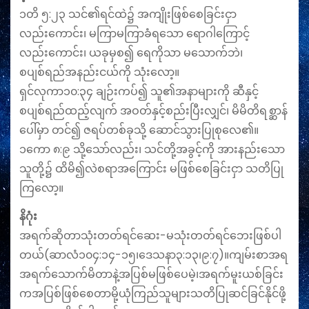
၁တိ ၅:၂၃ သင်၏ရင်ထဲ၌ အကျိုးဖြစ်စေခြင်းငှာ
လည်းကောင်း၊ မကြာမကြာခံရသော ရောဂါကြောင့်
လည်းကောင်း၊ ယခုမှစ၍ ရေကိုသာ မသောက်ဘဲ၊
စပျစ်ရည်အနည်းငယ်ကို သုံးလော့။
ရှင်လုကာ၁၀:၃၄ ချဉ်းကပ်၍ သူ၏အနာများကို ဆီနှင့်
စပျစ်ရည်ထည့်လျက် အဝတ်နှင့်စည်းပြီးလျှင်၊ မိမိတိရစ္ဆာန်
ပေါ်မှာ တင်၍ ဇရပ်တစ်ခုသို့ ဆောင်သွားပြုစုလေ၏။
၁ကော ၈:၉ သို့သော်လည်း၊ သင်တို့အခွင့်ကို အားနည်းသော
သူတို့၌ ထိမိ၍လဲစရာအကြောင်း မဖြစ်စေခြင်းငှာ သတိပြု
ကြလော့။
နိဂုံး
အရက်ဆိုတာသုံးတတ်ရင်‌ဆေး-မသုံးတတ်ရင်‌ဘေးဖြစ်ပါ
တယ်(ဆာလံ၁၀၄:၁၄-၁၅၊ဒေသနာ၃:၁၃၊၉:၇)။ကျမ်းစာအရ
အရက်သောက်မိတာနဲ့အပြစ်မဖြစ်ပေမဲ့၊အရက်မူးယစ်ခြင်း
ကအပြစ်ဖြစ်စေတာမို့ယုံကြည်သူများသတိပြုဆင်ခြင်နိုင်ဖို့