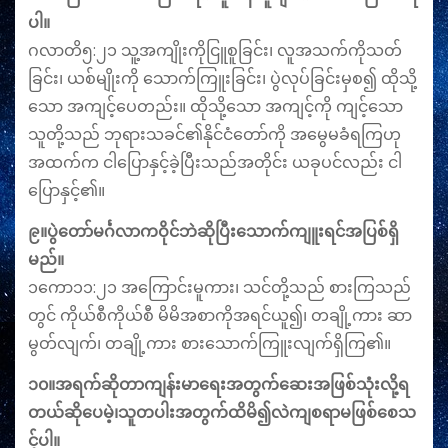
ပါ။
ဂလာတိ၅:၂၁ သူ့အကျိုးကိုငြူစူခြင်း၊ လူအသက်ကိုသတ်
ခြင်း၊ ယစ်မျိုးကို သောက်ကြူးခြင်း၊ ပွဲလုပ်ခြင်းမှစ၍ ထိုသို့
သော အကျင့်ပေတည်း။ ထိုသို့သော အကျင့်ကို ကျင့်သော
သူတို့သည် ဘုရားသခင်၏နိုင်ငံတော်ကို အမွေမခံရကြဟု
အထက်က ငါပြောနှင့်ခဲ့ပြီးသည်အတိုင်း ယခုပင်လည်း ငါ
ပြောနှင့်၏။
၉။ပွဲတော်မင်္ဂလာကဝိုင်ဘဲဆိုပြီးသောက်ကျူးရင်အပြစ်ရှိ
မည်။
၁ကော၁၁:၂၁ အကြောင်းမူကား၊ သင်တို့သည် စားကြသည်
တွင် ကိုယ်စီကိုယ်စီ မိမိအစာကိုအရင်ယူ၍၊ တချို့ကား ဆာ
မွတ်လျက်၊ တချို့ကား စားသောက်ကြူးလျက်ရှိကြ၏။
၁၀။အရက်ဆိုတာကျန်းမာရေးအတွက်ဆေးအဖြစ်သုံးလို့ရ
တယ်ဆိုပေမဲ့၊သူတပါးအတွက်ထိမိ၍လဲကျစရာမဖြစ်စေသ
င့်ပါ။