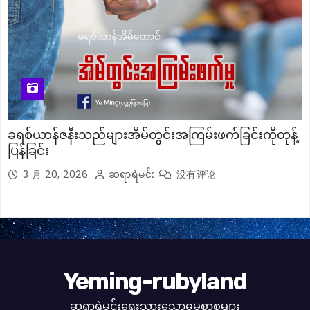
ခရစ်ယာန်ဇနီးသည်များအိမ်တွင်းအကြမ်းဖက်ခြင်းကိုတုန့်
ပြန်ခြင်း
3 月 20, 2026
ဆရာရဲမင်း
没有评论
Yeming-rubyland
ဆရာရဲမင်းရေးသားသောဓမ္မစာစုများ