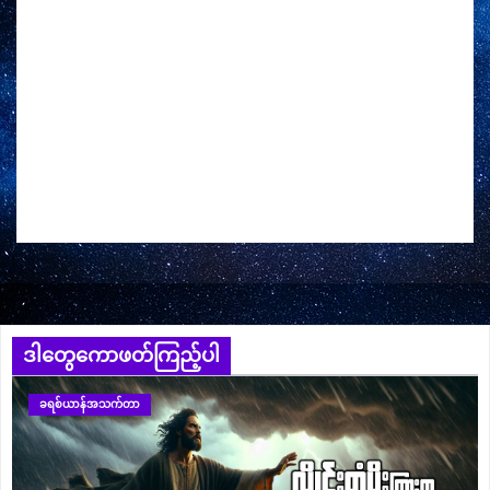
ဒါတွေကောဖတ်ကြည့်ပါ
ခရစ်ယာန်အသက်တာ