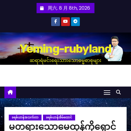
跳
周六. 8 月 8th, 2026
至
内
容
Yeming-rubyland
ဆရာရဲမင်းရေးသားသောဓမ္မစာစုများ
ခရစ်ယာန်အသက်တာ
ခရစ်ယာန်အိမ်ထောင်
မတရားသောမေထုန်ကိုရှောင်