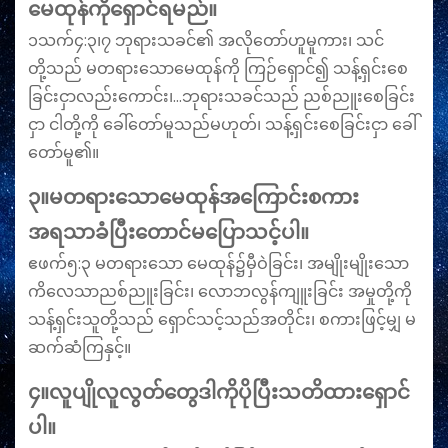
မေထုန်ကိုရှောင်ရမည်။
၁သက်၄:၃၊၇ ဘုရားသခင်၏ အလိုတော်ဟူမူကား၊ သင်
တို့သည် မတရားသောမေထုန်ကို ကြဉ်ရှောင်၍ သန့်ရှင်းစေ
ခြင်းငှာလည်းကောင်း၊…ဘုရားသခင်သည် ညစ်ညူးစေခြင်း
ငှာ ငါတို့ကို ခေါ်တော်မူသည်မဟုတ်၊ သန့်ရှင်းစေခြင်းငှာ ခေါ်
တော်မူ၏။
၃။မတရားသောမေထုန်အကြောင်းစကား
အရသာခံပြီးတောင်မပြောသင့်ပါ။
ဧဖက်၅:၃ မတရားသော မေထုန်၌မှီဝဲခြင်း၊ အမျိုးမျိုးသော
ကိလေသာညစ်ညူးခြင်း၊ လောဘလွန်ကျူးခြင်း အမှုတို့ကို
သန့်ရှင်းသူတို့သည် ရှောင်သင့်သည်အတိုင်း၊ စကားဖြင့်မျှ မ
ဆက်ဆံကြနှင့်။
၄။လူပျိုလူလွတ်တွေဒါကိုပိုပြီးသတိထားရှောင်
ပါ။