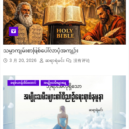
သမ္မာကျမ်းစာဖြစ်ပေါ်လာပုံအကျဉ်း
3 月 20, 2026
ဆရာရဲမင်း
没有评论
ခရစ်ယာန်အိမ်ထောင်
အမျိုးသမီးများနေ့