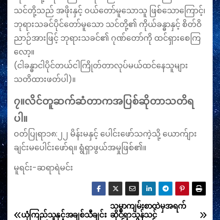
သင်​တို့​သည် အ​ဖိုး​နှင့် ဝယ်​တော်​မူ​သော​သူ ဖြစ်​သော​ကြောင့်၊
ဘု​ရား​သ​ခင်​ပိုင်​တော်​မူ​သော သင်​တို့၏ ကိုယ်​ခ​န္ဓာ​နှင့် စိတ်​ဝိ​
ညာဉ်​အား​ဖြင့် ဘု​ရား​သ​ခင်၏ ဂုဏ်​တော်​ကို ထင်​ရှား​စေ​ကြ​
လော့။
(ငါခန္ဓာငါပိုင်တယ်ငါကြိုတ်တာလုပ်မယ်ထင်နေသူများ
သတိထားဖတ်ပါ)။
၇။လိင်တူဆက်ဆံတာကအပြစ်ဆိုတာသတိရ
ပါ။
ဝတ်ပြုရာ၁၈:၂၂ မိန်းမနှင့် ပေါင်းဖော်သကဲ့သို့ ယောက်ျား
ချင်းမပေါင်းဖော်ရ။ ရွံရှာဖွယ်အမှုဖြစ်၏။
မူရင်း-ဆရာရဲမင်း
သမ္မာကျမ်းစာထဲမှအရက်
文
ယုံကြည်သူနှင့်အချစ်သီချင်း
ဆိုင်ရာသွန်သင်