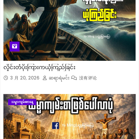
လှိုင်းတံပိုးကြားကယုံကြည်ခြင်း
3 月 20, 2026
ဆရာရဲမင်း
没有评论
သမ္မာကျမ်းစာနေ့