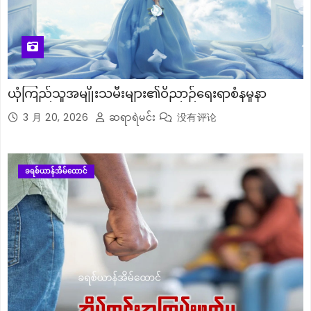
ယုံကြည်သူအမျိုးသမီးများ၏ဝိညာဉ်ရေးရာစံနမူနာ
3 月 20, 2026
ဆရာရဲမင်း
没有评论
ခရစ်ယာန်အိမ်ထောင်