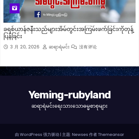
ခရစ်ယာန်ဇနီးသည်များအိမ်တွင်းအကြမ်းဖက်ခြင်းကိုတုန့်
ပြန်ခြင်း
3 月 20, 2026
ဆရာရဲမင်း
没有评论
Yeming-rubyland
ဆရာရဲမင်းရေးသားသောဓမ္မစာစုများ
由 WordPress 强力驱动
|
主题: Newses 作者
Themeansar