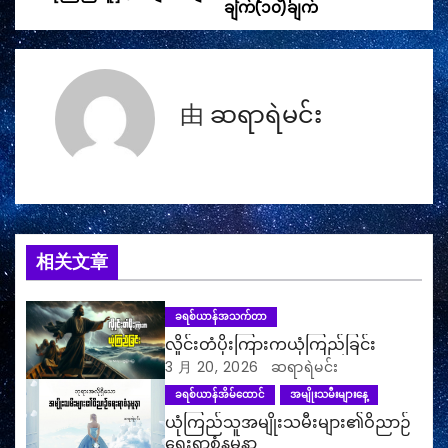
ချက်(၁၀)ချက်
章
导
航
由
ဆရာရဲမင်း
相关文章
ခရစ်ယာန်အသက်တာ
လှိုင်းတံပိုးကြားကယုံကြည်ခြင်း
3 月 20, 2026
ဆရာရဲမင်း
ခရစ်ယာန်အိမ်ထောင်
အမျိုးသမီးများနေ့
ယုံကြည်သူအမျိုးသမီးများ၏ဝိညာဉ်
ရေးရာစံနမူနာ