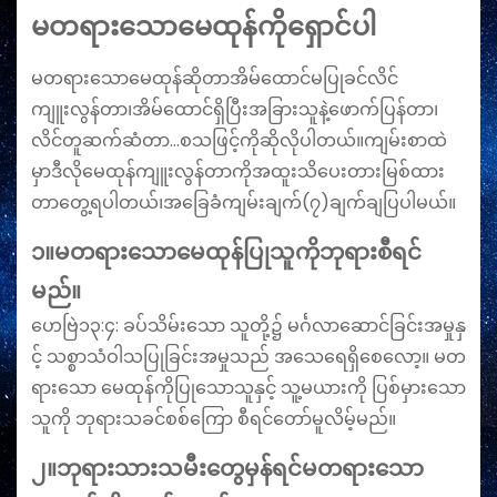
မတရားသောမေထုန်ကိုရှောင်ပါ
မတရားသောမေထုန်ဆိုတာအိမ်ထောင်မပြုခင်လိင်
ကျူးလွန်တာ၊အိမ်‌ထောင်ရှိပြီးအခြားသူနဲ့ဖောက်ပြန်တာ၊
လိင်တူဆက်ဆံတာ…စသဖြင့်ကိုဆိုလိုပါတယ်။ကျမ်းစာထဲ
မှာဒီလိုမေထုန်ကျူးလွန်တာကိုအထူးသိပေးတားမြစ်ထား
တာတွေ့ရပါတယ်၊အခြေခံကျမ်းချက်(၇)ချက်ချပြပါမယ်။
၁။မတရားသောမေထုန်ပြုသူကိုဘုရားစီရင်
မည်။
ဟေဗြဲ၁၃:၄: ခပ်​သိမ်း​သော သူ​တို့၌ မင်္ဂ​လာ​ဆောင်​ခြင်း​အ​မှု​နှ
င့် သ​စ္စာ​သံ​ဝါ​သ​ပြု​ခြင်း​အ​မှု​သည် အ​သေ​ရေရှိ​စေ​လော့။ မ​တ​
ရား​သော မေ​ထုန်​ကို​ပြု​သော​သူ​နှင့် သူ့​မ​ယား​ကို ပြစ်​မှား​သော​
သူ​ကို ဘု​ရား​သ​ခင်​စစ်​ကြော စီ​ရင်​တော်​မူ​လိမ့်​မည်။
၂။ဘုရားသားသမီးတွေမှန်ရင်မတရား‌သော