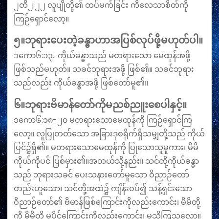
၂တိ၂:၂၂ လူပျိုတို့၏ တပ်မက်ခြင်း ကိလေသာစိတ်ကို
ကြဉ်ရှောင်လော့။
၅။ဘုရားပေးတဲ့ခန္ဓာဟာအပြစ်လုပ်ဖို့မဟုတ်ပါ။
၁ကော၆:၁၃.. ကိုယ်ခန္ဓာသည် မတရားသော မေထုန်အဖို့
ဖြစ်သည်မဟုတ်။ သခင်ဘုရားအဖို့ ဖြစ်၏။ သခင်ဘုရား
သည်လည်း ကိုယ်ခန္ဓာအဖို့ ဖြစ်တော်မူ၏။
၆။ဘုရားဗိမာန်တော်ကိုမညစ်ညူးစေပါနှင့်။
၁ကော၆:၁၈-၂၀ မတရားသောမေထုန်ကို ကြဉ်ရှောင်ကြ
လော့။ လူပြုတတ်သော အခြားဒုစရိုက်ရှိသမျှတို့သည် ကိုယ်
ပြင်၌ရှိ၏။ မတရားသောမေထုန်ကို ပြုသောသူမူကား၊ မိမိ
ကိုယ်ကိုပင် ပြစ်မှား၏။အဘယ်သို့နည်း။ သင်တို့ကိုယ်ခန္ဓာ
သည် ဘုရားသခင် ပေးသနားတော်မူသော ဝိညာဉ်တော်
တည်းဟူသော၊ သင်တို့အထဲ၌ ကျိန်းဝပ်၍ သန့်ရှင်းသော
ဝိညာဉ်တော်၏ ဗိမာန်ဖြစ်ကြောင်းကိုလည်းကောင်း၊ မိမိတို့
ကို မိမိတို့ မပိုင်ကြောင်းကိုလည်းကောင်း၊ မသိကြသလော။