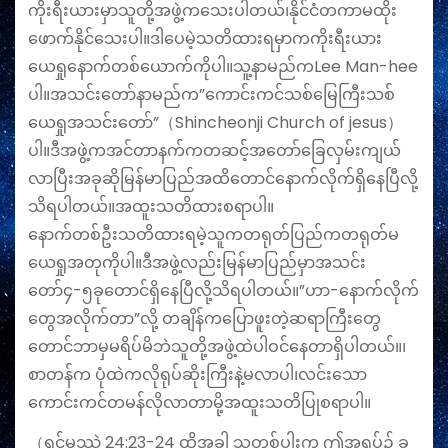
ကိုးရီးယားမှာသူတို့အဖွဲ့ကသေးပါတယ်၊နိုင်ငံတကာမထိုး
ဖောက်နိုင်သေးပါ။ဒါပေမဲ့သတိထားရမှာကကိုးရီးယား
ယေရှုနောက်တစ်‌ယောက်ကိုပါ။သူ့နာမည်ကLee Man-hee
ပါ။အသင်းတော်နာမည်က”ကောင်းကင်သစ်မြေကြီးသစ်
ယေရှုအသင်းတော်”（Shincheonji Church of jesus）
ပါ။ဒီအဖွဲ့ကအင်တာနက်ကတဆင့်အ‌တော်ခြေလှမ်းကျယ်
လာပြီးအခုဆိုမြန်မာပြည်အထိတောင်နောက်လိုက်ရှိနေပြီလို့
သိရပါတယ်။အထူးသတိထားစရာပါ။
နောက်တစ်ဦးသတိထားရမဲ့သူကတရုတ်ပြည်ကတရုတ်မ
ယေရှုအတုကိုပါ။ဒီအဖွဲ့လည်းမြန်မာပြည်မှာအသင်း
တော်၄-၅ခုတောင်ရှိနေပြီလို့သိရပါတယ်။”ဟာ-နောက်လိုက်
တွေအလိုက်တာ”လို့ တချိန်ကပြောဖူးတဲ့ဆရာကြီးတွေ
တောင်ဘာမှမရိပ်မိဘဲသူတို့အဖွဲ့ထဲပါဝင်နေတာရှိပါတယ်။၊
စာတန်က ပုံထဲကလိုရုပ်ဆိုးကြီးနဲ့မလာပါ၊လင်းသော
ကောင်းကင်တမန်လိုလာတာမို့အထူးသတိပြုစရာပါ။
（ရှင်မဿဲ 24:23-24 ထို​အ​ခါ သူ​တစ်​ပါး​က ဤ​အ​ရပ်၌ ခ​