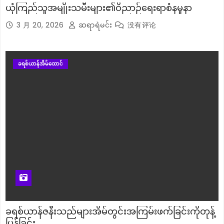
ယုံကြည်သူအမျိုးသမီးများ၏ဝိညာဉ်ရေးရာစံနမူနာ
3 月 20, 2026
ဆရာရဲမင်း
没有评论
ခရစ်ယာန်အိမ်ထောင်
ခရစ်ယာန်ဇနီးသည်များအိမ်တွင်းအကြမ်းဖက်ခြင်းကိုတုန့်
ပြန်ခြင်း