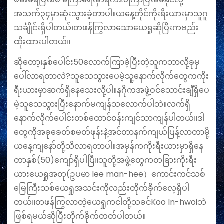
အသက်၃၄မှာဆုံးသွားခဲ့တာပါ။ယနေ့တိုင်ကိုးရီးယားမှာသူဂူ
သင်္ချိုင်းရှိပါတယ်၊တဖန်ကြွလာသောယေရှုဆိုပြီးကဗည်း
ထိုးထားပါတယ်။
ဆိုတော့၊နှစ်ပေါင်း50လောက်ကြာခဲ့ပြီးတဲ့သူကဘာလို့ခုမှ
ပေါ်လာရတာလဲ?သူသေသွားပေမဲ့သူ့နောက်လိုက်တွေကကိုး
ရီးယားမှာဆက်ရှိနေသေးလို့ပါ။နဂိုကအဖွဲ့ဝင်‌သောင်းချီရှိပေ
မဲ့သူသေသွားပြီးနောက်မကျန်သလောက်ပါဘဲ။လက်ရှိ
နောက်လိုက်ပေါင်းတစ်ထောင်ဝန်းကျင်သာကျန်ပါတယ်။ဒါ
တွေကိုအခုခေတ်စမတ်ဖုန်းနဲ့အင်တာနက်ကျယ်ပြန့်လာတာမို့
ယနေ့ကျနော်တို့သိလာရတာပါ။အမှန်ကကိုးရီးယားမှာရှိနေ
တာနှစ်(50)ကျော်ရှိပါပြီ။သူတို့အဖွဲ့တွေကတခြားကိုးရီး
ယားယေရှုအတု(ဥပမာ lee man-hee）ကောင်းကင်သစ်
မြေကြီးသစ်ယေရှုအသင်းကိုလည်းတိုက်ခိုက်လေ့ရှိပါ
တယ်။‌တဖန်ကြွလာတဲ့ယေရှုကငါတို့သခင်Koo In-hwoiဘဲ
ဖြစ်ရမယ်ဆိုပြီးတိုက်ခိုက်တတ်ပါတယ်။