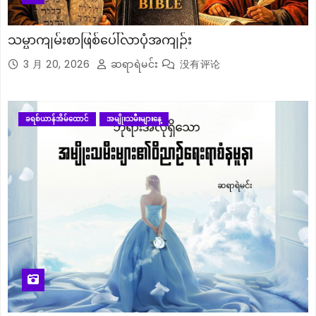
သမ္မာကျမ်းစာဖြစ်ပေါ်လာပုံအကျဉ်း
3 月 20, 2026
ဆရာရဲမင်း
没有评论
ခရစ်ယာန်အိမ်ထောင်
အမျိုးသမီးများနေ့