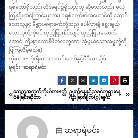
ရစ်​တော်​ရှိ​သည်၊ ထို​အ​ရပ်၌​ရှိ​သည်​ဟု ဆို​သော်​လည်း မ​ယုံ​
ကြ​နှင့်။အ​ကြောင်း​မူ​ကား၊ ခ​ရစ်​တော်၏​အ​ယောင်​ကို ဆောင်​
သော​သူ​နှင့် မိ​စ္ဆာ​ပ​ရော​ဖက်​တို့​သည် ပေါ်​လာ၍ ရွေး​ချယ်​
သော​သူ​တို့​ကို​ပင် လှည့်​ဖြား​နိုင်​လျှင် လှည့်​ဖြား​လောက်​
အောင် ကြီး​စွာ​သော​နိ​မိတ်​လ​က္ခ​ဏာ၊ အံ့​ဖွယ်​သော​အ​မှု​တို့​ကို
ပြ​ကြ​လိမ့်​မည်။)
ကိုးကား-ကိုးရီးယားအသင်းတော်နှင့်မီဒီယာဆိုဒ်
မူရင်း-ဆရာရဲမင်း
သေသူအတွက်ကိုယ်စားဗတ္တိ
ဥပုသ်နေ့နှင့်သခင်ဘုရားနေ့
文
ဇံခံခြင်းဆိုတာ
ကွာခြားချက်(၇)ချက်
章
导
由
ဆရာရဲမင်း
航