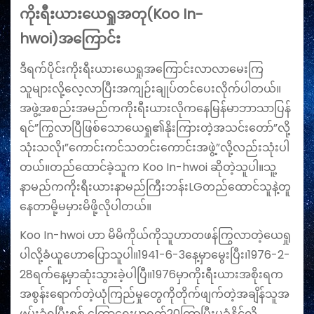
ကိုးရီးယားယေရှုအတု(Koo In-
hwoi)အကြောင်း
ဒီရက်ပိုင်းကိုးရီးယားယေရှုအကြောင်းလာလာမေးကြ
သူများလို့လေ့လာပြီးအကျဉ်းချုပ်တင်ပေးလိုက်ပါတယ်။
အဖွဲ့အစည်းအမည်ကကိုးရီးယားလိုကနေမြန်မာဘာသာပြန်
ရင်”ကြွလာ‌ပြီဖြစ်သောယေရှု၏နိုးကြားတဲ့အသင်းတော်”လို့
သုံးသလို၊”ကောင်းကင်သတင်းကောင်းအဖွဲ့”လို့လည်းသုံးပါ
တယ်။တည်ထောင်ခဲ့သူက Koo In-hwoi ဆိုတဲ့သူပါ။သူ့
နာမည်ကကိုးရီးယားနာမည်ကြီးဘန်းLGတည်ထောင်သူနဲ့တူ
နေတာမို့မမှားမိဖို့လိုပါတယ်။
Koo In-hwoi ဟာ မိမိကိုယ်ကိုသူဟာတဖန်ကြွလာတဲ့ယေရှု
ပါလို့ခံယူဟောပြောသူပါ။1941-6-3နေ့မှာမွေးပြီး၊1976-2-
28ရက်နေ့မှာဆုံးသွားခဲ့ပါပြီ။1976မှာကိုးရီးယားအစိုးရက
အစွန်းရောက်တဲ့ယုံကြည်မှုတွေကိုတိုက်ဖျက်တဲ့အချိန်သူအ
ဖမ်းခံရပြီးစစ် ကြောရေးမှာရက်20ကြာပြီးမခံနိုင်လို့