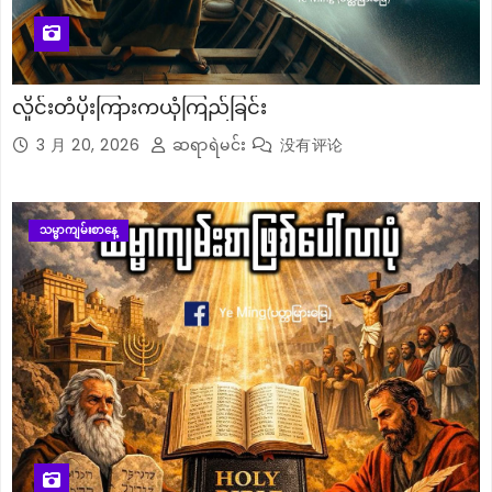
လှိုင်းတံပိုးကြားကယုံကြည်ခြင်း
3 月 20, 2026
ဆရာရဲမင်း
没有评论
သမ္မာကျမ်းစာနေ့