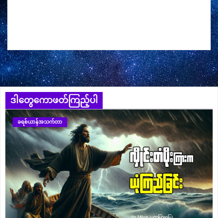
ဒါတွေကောဖတ်ကြည့်ပါ
ခရစ်ယာန်အသက်တာ