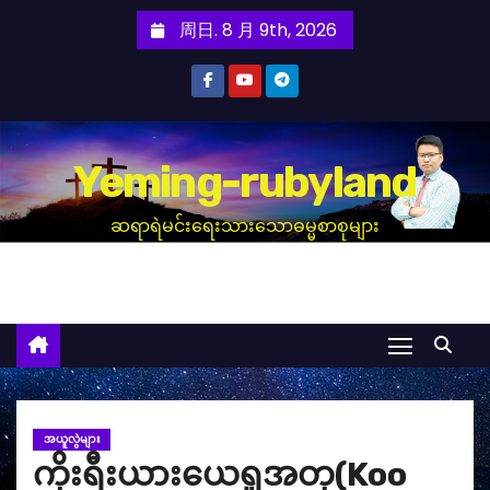
跳
周日. 8 月 9th, 2026
至
内
容
Yeming-rubyland
ဆရာရဲမင်းရေးသားသောဓမ္မစာစုများ
အယူလွဲများ
ကိုးရီးယားယေရှုအတု(Koo