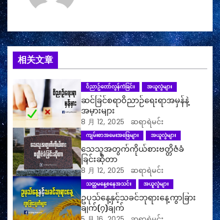
相关文章
ဝိညာဥ်တော်လွန်ကဲခြင်း
အယူလွဲများ
ဆင်ခြင်စရာဝိညာဉ်ရေးရာအမှန်နဲ့
အမှားများ
8 月 12, 2025
ဆရာရဲမင်း
ကျမ်းစာအမေးအဖြေများ
အယူလွဲများ
သေသူအတွက်ကိုယ်စားဗတ္တိဇံခံ
ခြင်းဆိုတာ
8 月 12, 2025
ဆရာရဲမင်း
သတ္တမနေ့စနေအသင်း
အယူလွဲများ
ဥပုသ်နေ့နှင့်သခင်ဘုရားနေ့ကွာခြား
ချက်(၇)ချက်
5 月 16, 2025
ဆရာရဲမင်း