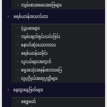
ကျမ်းစာအမေးအဖြေများ
ခရစ်ယာန်အသက်တာ
ပုံဥပမာများ
ကျမ်းချက်ရှင်းလင်းခြင်း
နောက်ဆုံးသောကာလ
ခရစ်ယာန်သမိုင်း
လူငယ်များအတွက်
ဓမ္မအသုံးအနုန်းစကားပြေ
လူပုဂ္ဂိုလ်အထုပ္ပတ္တိများ
နေ့ထူးနေ့မြတ်များ
ခရစ္စမတ်