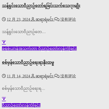
သန့်ရှင်းသောဝိညာဉ်တော်ရခြင်းသက်သေ(၇)မျိုး
12 月 23, 2024
ဆရာရဲမင်း
没有评论
သန့်ရှင်းသောဝိညာဉ်တေ…
ခရစ်ယာန်အသက်တာ
ဝိညာဥ်တော်လွန်ကဲခြင်း
စစ်မှန်သောဝိညာဉ်ရေးရာနိုးထမှု
11 月 14, 2024
ဆရာရဲမင်း
没有评论
စစ်မှန်သောဝိညာဉ်ရေးရ…
ဝိညာဥ်တော်လွန်ကဲခြင်း