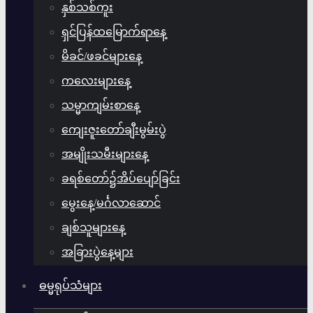
နှစ်သစ်ကူး
ရှင်ပြန်ထမြောက်ရာနေ့
မိခင်/ဖခင်များနေ့
ကလေးများနေ့
သမ္မာကျမ်းစာနေ့
ကျေးဇူးတော်ချီးမွမ်းပွဲ
အမျိုးသမီးများနေ့
ခရစ်တော်၌အိပ်ပျော်ခြင်း
မွေးနေ့/မင်္ဂလာဆောင်
ချစ်သူများနေ့
အခြားပွဲနေ့များ
ဓမ္မရုပ်သံများ