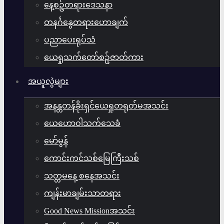
နေ့စဥ်တရားဒေသနာ
တနင်္ဂနွေတရားဟောချက်
ပညာပေးရုပ်သံ
ယေရှုသက်တော်စဥ်ဇာတ်ကား
အယူလွဲများ
အနန္တတန်ခိုးရှင်ယေရှုတရုတ်မအသင်း
ယေဟောဝါသက်သေခံ
မော်မွန်
ကောင်းကင်သစ်မြေကြီးသစ်
သတ္တမနေ့ စနေအသင်း
ကျန်းမာချမ်းသာတရား
Good News Missionအသင်း