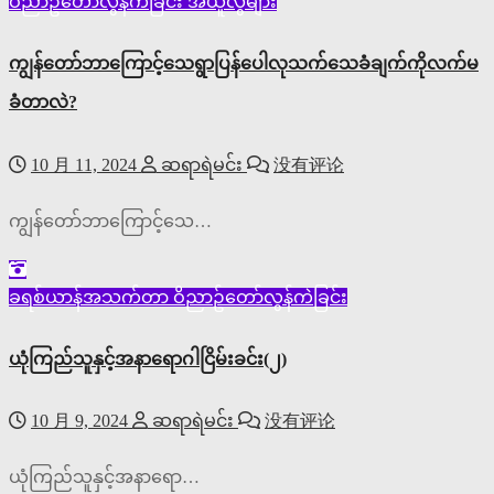
ဝိညာဥ်တော်လွန်ကဲခြင်း
အယူလွဲများ
ကျွန်တော်ဘာကြောင့်သေရွာပြန်ပေါလုသက်သေခံချက်ကိုလက်မ
ခံတာလဲ?
10 月 11, 2024
ဆရာရဲမင်း
没有评论
ကျွန်တော်ဘာကြောင့်သေ…
ခရစ်ယာန်အသက်တာ
ဝိညာဥ်တော်လွန်ကဲခြင်း
ယုံကြည်သူနှင့်အနာရောဂါငြိမ်းခင်း(၂)
10 月 9, 2024
ဆရာရဲမင်း
没有评论
ယုံကြည်သူနှင့်အနာရော…