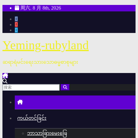
跳
周六. 8 月 8th, 2026
至
内
容
Yeming-rubyland
ဆရာရဲမင်းရေးသားသောဓမ္မစာစုများ
ကယ်တင်ခြင်း
ဘာသာခြားမေးဖြေ