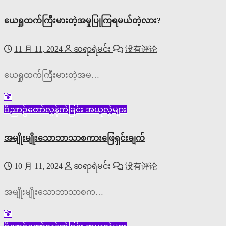
ယေရှုထက်ကြီးမားတဲ့အမှုပြုကြရမယ်တဲ့လား?
11 月 11, 2024
ဆရာရဲမင်း
没有评论
ယေရှုထက်ကြီးမားတဲ့အမ…
ဝိညာဥ်တော်လွန်ကဲခြင်း
အယူလွဲများ
အမျိုးမျိုးသောဘာသာစကားဖြေရှင်းချက်
10 月 11, 2024
ဆရာရဲမင်း
没有评论
အမျိုးမျိုးသောဘာသာစက…