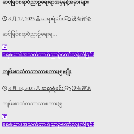
ဆင်ခြင်စရာဝိညာဉ်ရေးရာအမှန်နဲ့အမှားများ
8 月 12, 2025
ဆရာရဲမင်း
没有评论
ဆင်ခြင်စရာဝိညာဉ်ရေးရ…
ခရစ်ယာန်အသက်တာ
ဝိညာဥ်တော်လွန်ကဲခြင်း
ကျမ်းစာထဲကဘာသာစကား(၅)မျိုး
3 月 18, 2025
ဆရာရဲမင်း
没有评论
ကျမ်းစာထဲကဘာသာစကား(၅…
ခရစ်ယာန်အသက်တာ
ဝိညာဥ်တော်လွန်ကဲခြင်း