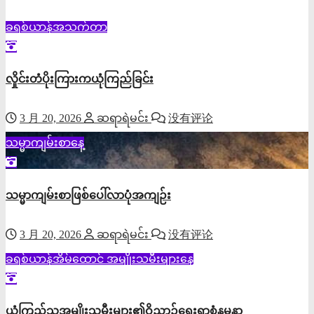
ခရစ်ယာန်အသက်တာ
လှိုင်းတံပိုးကြားကယုံကြည်ခြင်း
3 月 20, 2026
ဆရာရဲမင်း
没有评论
သမ္မာကျမ်းစာနေ့
သမ္မာကျမ်းစာဖြစ်ပေါ်လာပုံအကျဉ်း
3 月 20, 2026
ဆရာရဲမင်း
没有评论
ခရစ်ယာန်အိမ်ထောင်
အမျိုးသမီးများနေ့
ယုံကြည်သူအမျိုးသမီးများ၏ဝိညာဉ်ရေးရာစံနမူနာ