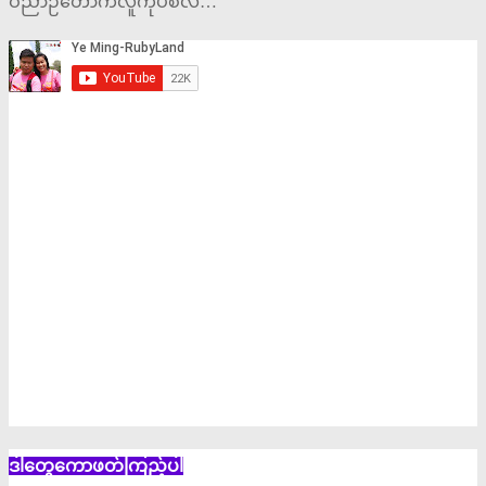
ဝိညာဉ်တော်ကလူကိုပစ်လ…
ဒါတွေကောဖတ်ကြည့်ပါ