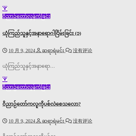
ဝိညာဥ်တော်လွန်ကဲခြင်း
ယုံကြည်သူနှင့်အနာရောဂါငြိမ်းခြင်း (၁)
10 月 9, 2024
ဆရာရဲမင်း
没有评论
ယုံကြည်သူနှင့်အနာရော…
ဝိညာဥ်တော်လွန်ကဲခြင်း
ဝိညာဉ်တော်ကလူကိုပစ်လဲစေသလော?
10 月 9, 2024
ဆရာရဲမင်း
没有评论