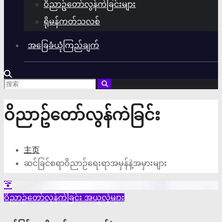
ဝိညာဥ်တော်လွန်ကဲခြင်းများ
ရိုမန်ကတ်သလစ်
အခြေခံယုံကြည်ချက်
ဝိညာဥ်တော်လွန်ကဲခြင်း
主页
ဆင်ခြင်စရာဝိညာဉ်ရေးရာအမှန်နဲ့အမှားများ
ဝိညာဥ်တော်လွန်ကဲခြင်း
အယူလွဲများ