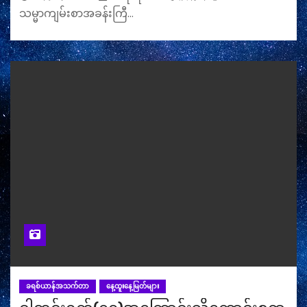
သမ္မာကျမ်းစာအခန်းကြီ…
ခရစ်ယာန်အသက်တာ
နေ့ထူးနေ့မြတ်များ