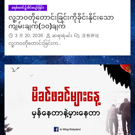
ခရစ်တော်၌အိပ်ပျော်ခြင်း
လူ့ဘဝတိုတောင်းခြင်းကိုခိုင်းနိုင်းသော
ကျမ်းချက်(၁၀)ချက်
3 月 20, 2026
ဆရာရဲမင်း
没有评论
လူ့ဘဝတိုတောင်းခြင်းက…