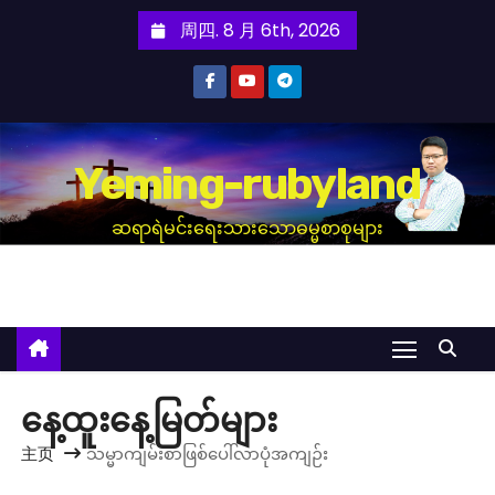
跳
周四. 8 月 6th, 2026
至
内
容
Yeming-rubyland
ဆရာရဲမင်းရေးသားသောဓမ္မစာစုများ
နေ့ထူးနေ့မြတ်များ
主页
သမ္မာကျမ်းစာဖြစ်ပေါ်လာပုံအကျဉ်း