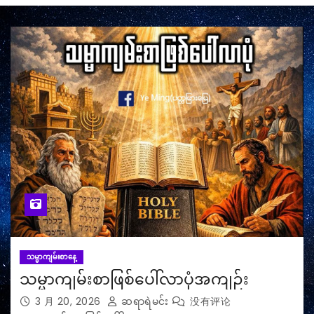
သမ္မာကျမ်းစာနေ့
သမ္မာကျမ်းစာဖြစ်ပေါ်လာပုံအကျဉ်း
3 月 20, 2026
ဆရာရဲမင်း
没有评论