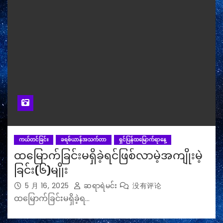
ကယ်တင်ခြင်း
ခရစ်ယာန်အသက်တာ
ရှင်ပြန်ထမြောက်ရာနေ့
ထမြောက်ခြင်းမရှိခဲ့ရင်ဖြစ်လာမဲ့အကျိုးမဲ့
ခြင်း(၆)မျိုး
5 月 16, 2025
ဆရာရဲမင်း
没有评论
ထမြောက်ခြင်းမရှိခဲ့ရ…