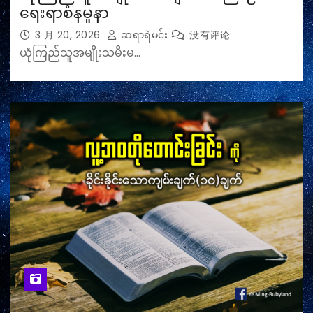
ရေးရာစံနမူနာ
3 月 20, 2026
ဆရာရဲမင်း
没有评论
ယုံကြည်သူအမျိုးသမီးမ…