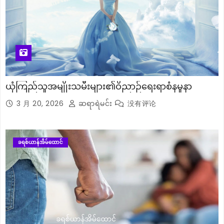
ယုံကြည်သူအမျိုးသမီးများ၏ဝိညာဉ်ရေးရာစံနမူနာ
3 月 20, 2026
ဆရာရဲမင်း
没有评论
ခရစ်ယာန်အိမ်ထောင်