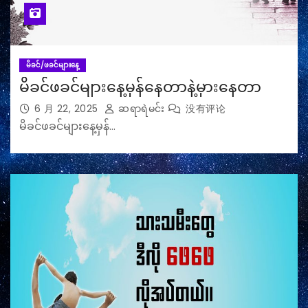
မိခင်/ဖခင်များနေ့
မိခင်ဖခင်များနေ့မှန်နေတာနဲ့မှားနေတာ
6 月 22, 2025
ဆရာရဲမင်း
没有评论
မိခင်ဖခင်များနေ့မှန်…