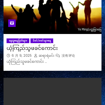
နေ့ထူးနေ့မြတ်များ
မိခင်/ဖခင်များနေ့
ယုံကြည်သူဖခင်ကောင်း
6 月 9, 2025
ဆရာရဲမင်း
没有评论
ယုံကြည်သူဖခင်ကောင်း …