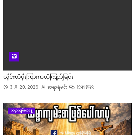
လှိုင်းတံပိုးကြားကယုံကြည်ခြင်း
3 月 20, 2026
ဆရာရဲမင်း
没有评论
သမ္မာကျမ်းစာနေ့