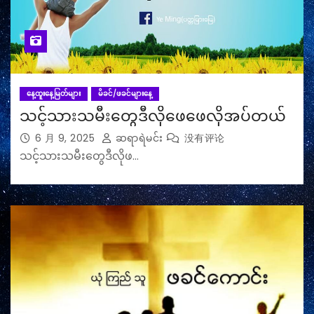
နေ့ထူးနေ့မြတ်များ
မိခင်/ဖခင်များနေ့
သင့်သားသမီးတွေဒီလိုဖေဖေလိုအပ်တယ်
6 月 9, 2025
ဆရာရဲမင်း
没有评论
သင့်သားသမီးတွေဒီလိုဖ…