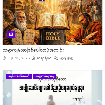
သမ္မာကျမ်းစာဖြစ်ပေါ်လာပုံအကျဉ်း
3 月 20, 2026
ဆရာရဲမင်း
没有评论
ခရစ်ယာန်အိမ်ထောင်
အမျိုးသမီးများနေ့