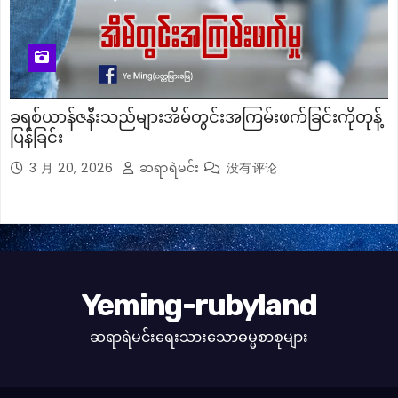
ခရစ်ယာန်ဇနီးသည်များအိမ်တွင်းအကြမ်းဖက်ခြင်းကိုတုန့်
ပြန်ခြင်း
3 月 20, 2026
ဆရာရဲမင်း
没有评论
Yeming-rubyland
ဆရာရဲမင်းရေးသားသောဓမ္မစာစုများ