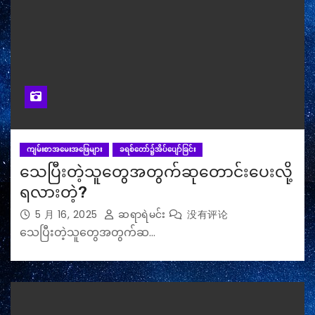
ကျမ်းစာအမေးအဖြေများ
ခရစ်တော်၌အိပ်ပျော်ခြင်း
သေပြီးတဲ့သူတွေအတွက်ဆုတောင်းပေးလို့
ရလားတဲ့?
5 月 16, 2025
ဆရာရဲမင်း
没有评论
သေပြီးတဲ့သူတွေအတွက်ဆ…