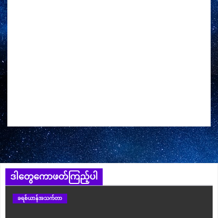
ဒါတွေကောဖတ်ကြည့်ပါ
ခရစ်ယာန်အသက်တာ