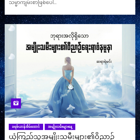
သမ္မာကျမ်းစာဖြစ်ပေါ်…
ခရစ်ယာန်အိမ်ထောင်
အမျိုးသမီးများနေ့
ယုံကြည်သူအမျိုးသမီးများ၏ဝိညာဉ်