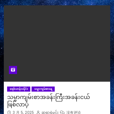
ခရစ်ယာန်သမိုင်း
သမ္မာကျမ်းစာနေ့
သမ္မာကျမ်းစာအခန်းကြီးအခန်းငယ်
ဖြစ်လာပုံ
3 月 5, 2025
ဆရာရဲမင်း
没有评论