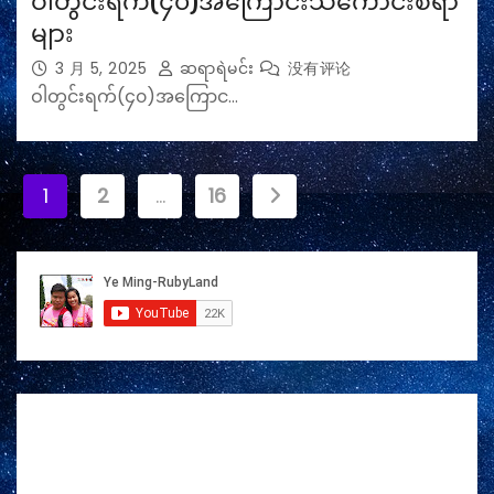
ဝါတွင်းရက်(၄၀)အကြောင်းသိကောင်းစရာ
များ
3 月 5, 2025
ဆရာရဲမင်း
没有评论
ဝါတွင်းရက်(၄၀)အကြောင…
文
1
2
…
16
章
分
页