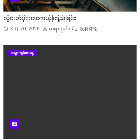
လှိုင်းတံပိုးကြားကယုံကြည်ခြင်း
3 月 20, 2026
ဆရာရဲမင်း
没有评论
သမ္မာကျမ်းစာနေ့