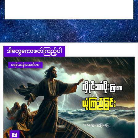
ဒါတွေကောဖတ်ကြည့်ပါ
ခရစ်ယာန်အသက်တာ