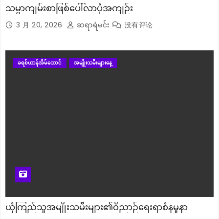
သမ္မာကျမ်းစာဖြစ်ပေါ်လာပုံအကျဉ်း
3 月 20, 2026
ဆရာရဲမင်း
没有评论
ခရစ်ယာန်အိမ်ထောင်
အမျိုးသမီးများနေ့
ယုံကြည်သူအမျိုးသမီးများ၏ဝိညာဉ်ရေးရာစံနမူနာ