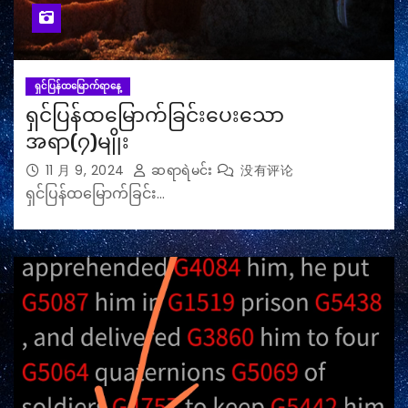
ရှင်ပြန်ထမြောက်ရာနေ့
ရှင်ပြန်ထမြောက်ခြင်းပေးသော
အရာ(၇)မျိုး
11 月 9, 2024
ဆရာရဲမင်း
没有评论
ရှင်ပြန်ထမြောက်ခြင်း…