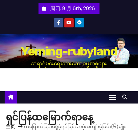
跳
周四. 8 月 6th, 2026
至
内
容
Yeming-rubyland
ဆရာရဲမင်းရေးသားသောဓမ္မစာစုများ
ရှင်ပြန်ထမြောက်ရာနေ့
主页
ထမြောက်ခြင်းမရှိခဲ့ရင်ဖြစ်လာမဲ့အကျိုးမဲ့ခြင်း(၆)မျိုး