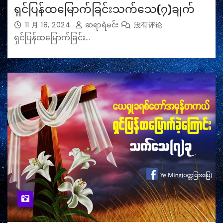
ရှင်ပြန်ထမြောက်ခြင်းသက်သေ(၇)ချက်
11 月 18, 2024
ဆရာရဲမင်း
没有评论
ရှင်ပြန်ထမြောက်ခြင်း…