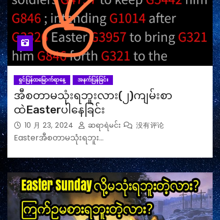
ရှင်ပြန်ထမြောက်ရာနေ့
အနက်ပြန်ခြင်း
အီစတာမသုံးရဘူးလား(၂)ကျမ်းစာ
ထဲEasterပါနေခြင်း
10 月 23, 2024
ဆရာရဲမင်း
没有评论
Easterအီစတာမသုံးရဘူး…