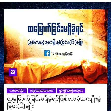
ကယ်တင်ခြင်း
ခရစ်ယာန်အသက်တာ
ရှင်ပြန်ထမြောက်ရာနေ့
ထမြောက်ခြင်းမရှိခဲ့ရင်ဖြစ်လာမဲ့အကျိုးမဲ့
ခြင်း(၆)မျိုး