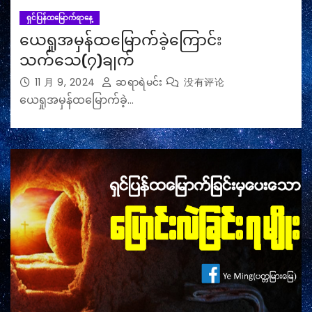
ရှင်ပြန်ထမြောက်ရာနေ့
ယေရှုအမှန်ထမြောက်ခဲ့ကြောင်း
သက်သေ(၇)ချက်
11 月 9, 2024
ဆရာရဲမင်း
没有评论
ယေရှုအမှန်ထမြောက်ခဲ့…