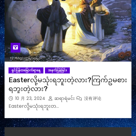
ရှင်ပြန်ထမြောက်ရာနေ့
အနက်ပြန်ခြင်း
Easterလို့မသုံးရဘူးတဲ့လား?ကြက်ဥမစား
ရဘူးတဲ့လား?
10 月 23, 2024
ဆရာရဲမင်း
没有评论
Easterလို့မသုံးရဘူးတ…