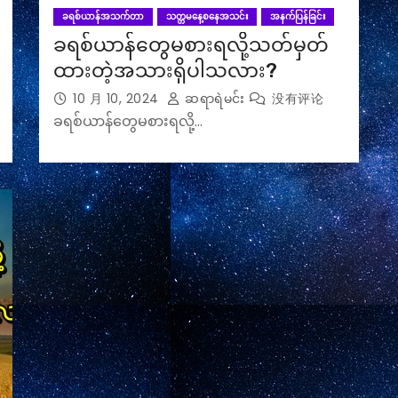
ခရစ်ယာန်အသက်တာ
သတ္တမနေ့စနေအသင်း
အနက်ပြန်ခြင်း
ခရစ်ယာန်တွေမစားရလို့သတ်မှတ်
ထားတဲ့အသားရှိပါသလား?
10 月 10, 2024
ဆရာရဲမင်း
没有评论
ခရစ်ယာန်တွေမစားရလို့…