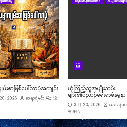
ျမ်းစာနေ့
ခရစ်ယာန်အိမ်ထောင်
အမျိုးသမီးများန
ျမ်းစာဖြစ်ပေါ်လာပုံအကျဉ်း
ယုံကြည်သူအမျိုးသမီး
များ၏ဝိညာဉ်ရေးရာစံနမူနာ
20, 2026
ဆရာရဲမင်း
没
3 月 20, 2026
ဆရာရဲမင်
有评论