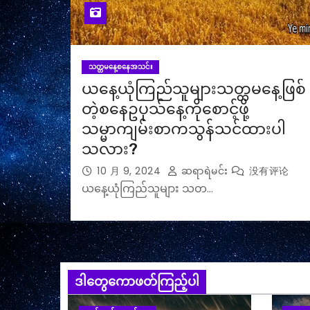
သတ္တမနေ့စနေအသင်း
ယနေ့ယုံကြည်သူများသတ္တမနေ့ဖြစ်
တဲ့စနေဥပုသ်နေ့ကိုစောင့်ဖို့
သမ္မာကျမ်းစာကသွန်သင်ထားပါ
သလား?
10 月 9, 2024
ဆရာရဲမင်း
没有评论
ယနေ့ယုံကြည်သူများ သတ…
ဒါတွေကောဖတ်ကြည့်ပါ