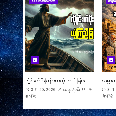
ခရစ်ယာန်အသက်တာ
သမ္မာက
လှိုင်းတံပိုးကြားကယုံကြည်ခြင်း
သမ္မာက
3 月 20, 2026
ဆရာရဲမင်း
没
3 月 
有评论
有评论