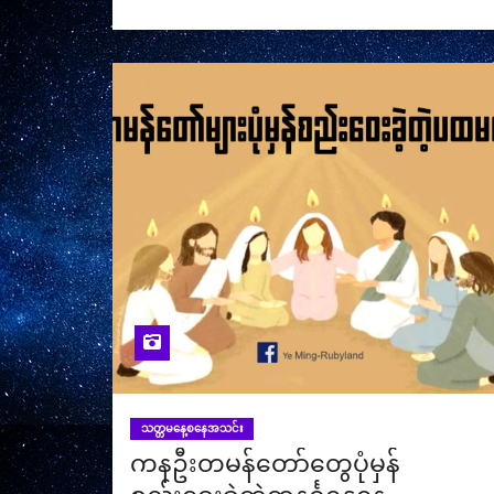
သတ္တမနေ့စနေအသင်း
ကနဦးတမန်တော်တွေပုံမှန်