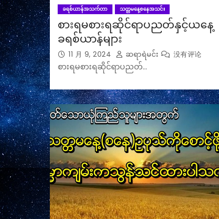
ခရစ်ယာန်အသက်တာ
သတ္တမနေ့စနေအသင်း
စားရမစားရဆိုင်ရာပညတ်နှင့်ယနေ့
ခရစ်ယာန်များ
11 月 9, 2024
ဆရာရဲမင်း
没有评论
စားရမစားရဆိုင်ရာပညတ်…