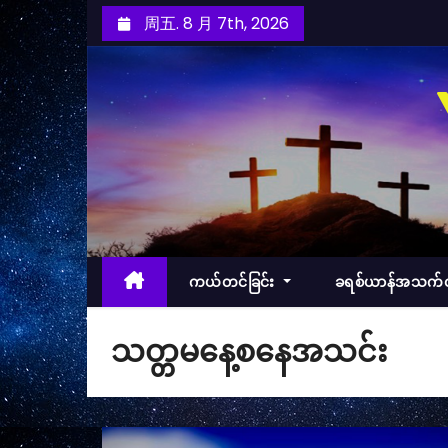
跳
周五. 8 月 7th, 2026
至
内
容
ကယ်တင်ခြင်း
ခရစ်ယာန်အသက
သတ္တမနေ့စနေအသင်း