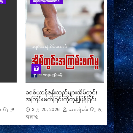
ေ့
ခရစ်ယာန်အိမ်ထောင်
ခရစ်ယာန်ဇနီးသည်များအိမ်တွင်း
အကြမ်းဖက်ခြင်းကိုတုန့်ပြန်ခြင်း
း
没
3 月 20, 2026
ဆရာရဲမင်း
没
有评论