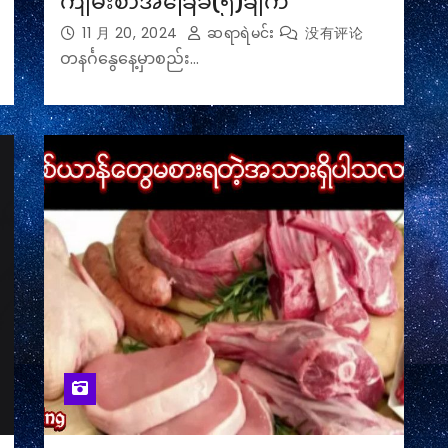
ကျမ်းစာအခြေခံ(၅)ချက်
11 月 20, 2024
ဆရာရဲမင်း
没有评论
တနင်္ဂနွေ‌နေ့မှာစည်း…