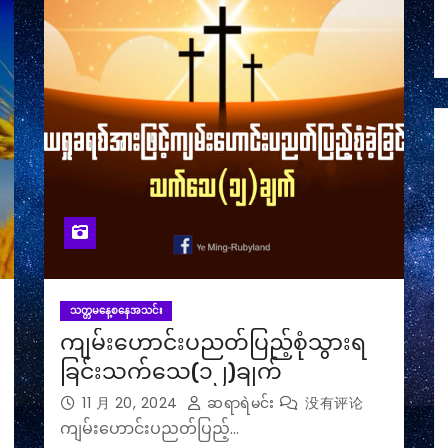
သတ္တမနေ့စနေအသင်း
ကျမ်းဟောင်းပညတ်ပြည့်စုံသွားရ
ခြင်းသက်သေ(၁၂)ချက်
11 月 20, 2024
ဆရာရဲမင်း
没有评论
ကျမ်းဟောင်းပညတ်ပြည့်…