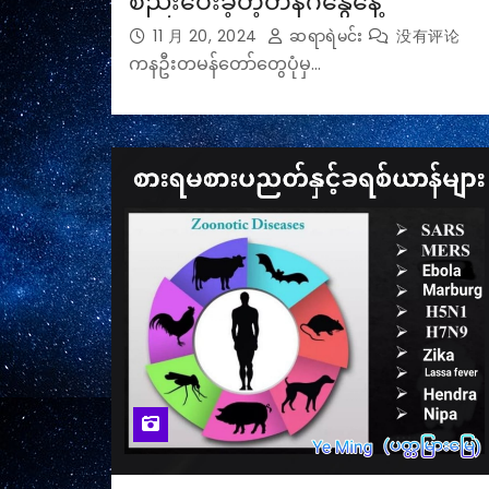
စည်းဝေးခဲ့တဲ့တနင်္ဂနွေနေ့
11 月 20, 2024
ဆရာရဲမင်း
没有评论
ကနဦးတမန်တော်တွေပုံမှ…