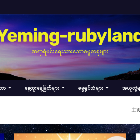
Yeming-rubylan
ဆရာရဲမင်းရေးသားသောဓမ္မစာစုများ
်တာ
နေ့ထူးနေ့မြတ်များ
ဓမ္မရုပ်သံများ
အယူလွဲမ
主