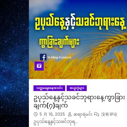
သတ္တမနေ့စနေအသင်း
အယူလွဲများ
ဥပုသ်နေ့နှင့်သခင်ဘုရားနေ့ကွာခြား
ချက်(၇)ချက်
5 月 16, 2025
ဆရာရဲမင်း
没有评论
ဥပုသ်နေ့နှင့်သခင်ဘုရ…