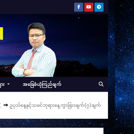
d
ျား
အခြေခံယုံကြည်ချက်
页
ဥပုသ်နေ့နှင့်သခင်ဘုရားနေ့ကွာခြားချက်(၇)ချက်