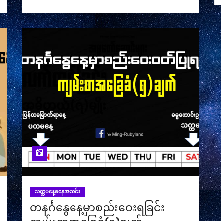
သတ္တမနေ့စနေအသင်း
တနင်္ဂနွေ‌နေ့မှာစည်းဝေးရခြင်း