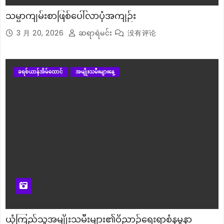
သမ္မာကျမ်းစာဖြစ်ပေါ်လာပုံအကျဉ်း
3 月 20, 2026
ဆရာရဲမင်း
没有评论
ခရစ်ယာန်အိမ်ထောင်
အမျိုးသမီးများနေ့
ယုံကြည်သူအမျိုးသမီးများ၏ဝိညာဉ်ရေးရာစံနမူနာ