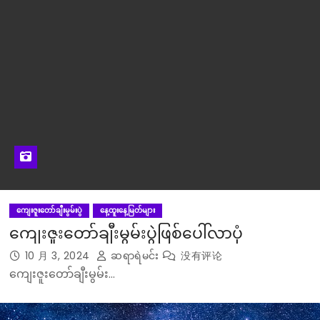
ကျေးဇူးတော်ချီးမွမ်းပွဲ
နေ့ထူးနေ့မြတ်များ
ကျေးဇူးတော်ချီးမွမ်းပွဲဖြစ်ပေါ်လာပုံ
10 月 3, 2024
ဆရာရဲမင်း
没有评论
ကျေးဇူးတော်ချီးမွမ်း…