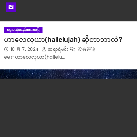
ဓမ္မအသုံးအနုန်းစကားပြေ
ဟာလေလုယာ(hallelujah) ဆိုတာဘာလဲ?
10 月 7, 2024
ဆရာရဲမင်း
没有评论
မေး-ဟာလေလုယာ(hallelu…