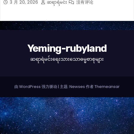
3 月 20, 2026
ဆရာရဲမင်း
没有评论
Yeming-rubyland
ဆရာရဲမင်းရေးသားသောဓမ္မစာစုများ
由 WordPress 强力驱动
|
主题: Newses 作者
Themeansar