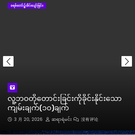
ခရစ်တော်၌အိပ်ပျော်ခြင်း
မာရာနသာ(Maranath)ဆိုတာဘာလဲ?
ရူပါရုံဆိုတာဘာလဲ?
ဖာရိရှဲလူမျိုးဆိုတာဘာလဲ?
လူ့ဘဝတိုတောင်းခြင်းကိုခိုင်းနိုင်းသော
ကျမ်းချက်(၁၀)ချက်
3 月 20, 2026
ဆရာရဲမင်း
没有评论
ယဇ်ပရောဟိတ်ဆိုတာဘာလဲ?