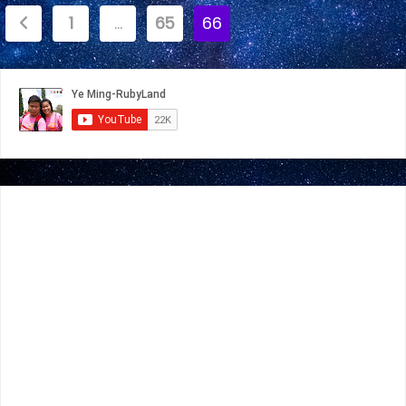
文
1
…
65
66
章
分
页