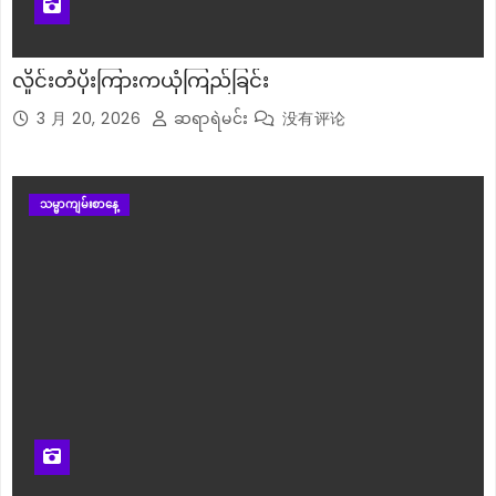
လှိုင်းတံပိုးကြားကယုံကြည်ခြင်း
3 月 20, 2026
ဆရာရဲမင်း
没有评论
သမ္မာကျမ်းစာနေ့