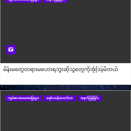
မိန်းမတွေတရား‌မ‌ဟောရဘူးဆိုသူတွေကိုအံ့ဩမိတယ်
ကျမ်းစာအမေးအဖြေများ
ခရစ်ယာန်အသက်တာ
အနက်ပြန်ခြင်း