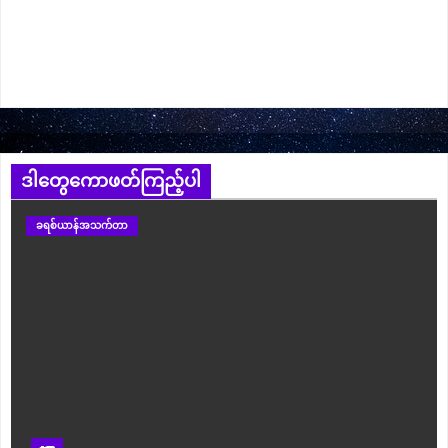
ဒါတွေကောဖတ်ကြည့်ပါ
ခရစ်ယာန်အသက်တာ