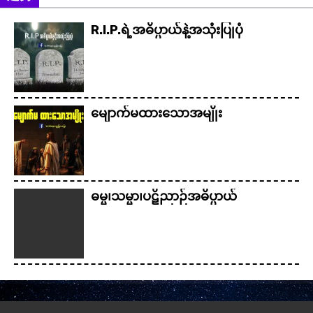
R.I.P.ရဲ့အဓိပ္ပာယ်နဲ့အသုံးပြုပုံ
မျောက်မထားသောအမျိုး
ဓမ္မ၊သမ္မာ၊ပ​ဋိ​ညာဉ်အဓိပ္ပာယ်
Christmasစကားလုံးအဓိပ္ပာယ်