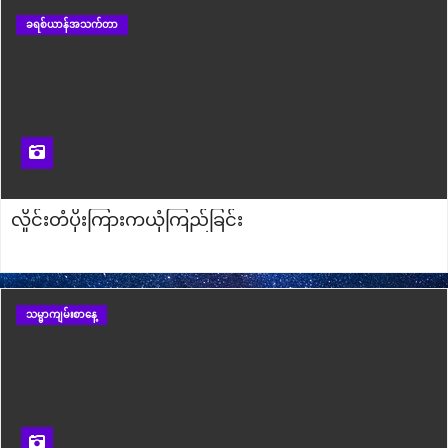
ခရစ်ယာန်အသက်တာ
ပရောဖက်ဆိုတာဘာလဲ?
ဝိညာဉ်ဆုကျေးဇူးဆိုတာဘာလဲ?
လှိုင်းတံပိုးကြားကယုံကြည်ခြင်း
သမ္မာကျမ်းစာနေ့