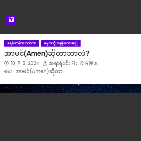
ခရစ်ယာန်အသက်တာ
ဓမ္မအသုံးအနုန်းစကားပြေ
အာမင်(Amen)ဆိုတာဘာလဲ?
10 月 5, 2024
ဆရာရဲမင်း
没有评论
မေး-အာမင်(Amen)ဆိုတာ…