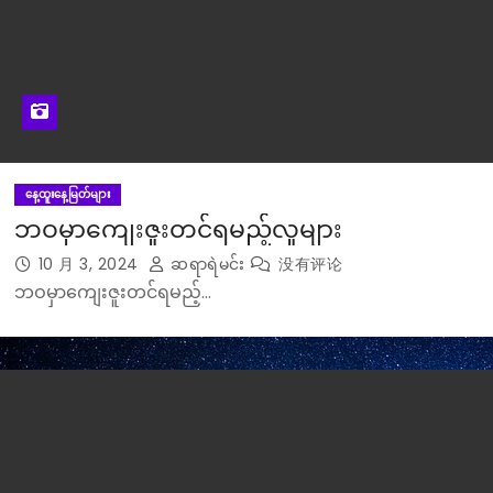
နေ့ထူးနေ့မြတ်များ
ဘဝမှာကျေးဇူးတင်ရမည့်လူများ
10 月 3, 2024
ဆရာရဲမင်း
没有评论
ဘဝမှာကျေးဇူးတင်ရမည့်…