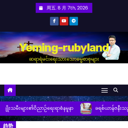
跳
周五. 8 月 7th, 2026
至
内
容
Yeming-rubyland
ဆရာရဲမင်းရေးသားသောဓမ္မစာစုများ
းများ၏ဝိညာဉ်ရေးရာစံနမူနာ
ခရစ်ယာန်ဇနီးသည်များအိမ်တ
趋势