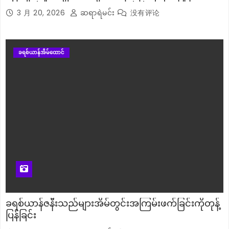
3 月 20, 2026
ဆရာရဲမင်း
没有评论
ခရစ်ယာန်အိမ်ထောင်
ခရစ်ယာန်ဇနီးသည်များအိမ်တွင်းအကြမ်းဖက်ခြင်းကိုတုန့်
ပြန်ခြင်း