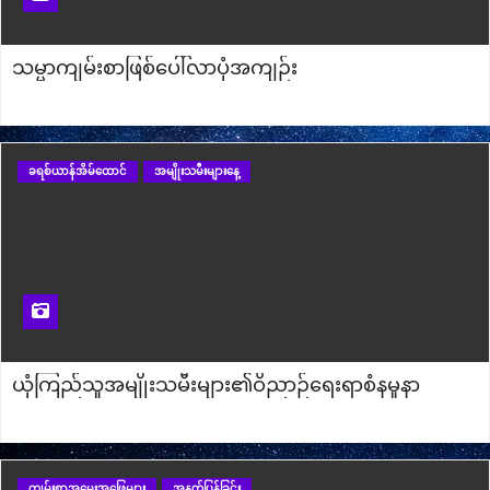
သမ္မာကျမ်းစာဖြစ်ပေါ်လာပုံအကျဉ်း
ခရစ်ယာန်အိမ်ထောင်
အမျိုးသမီးများနေ့
ယုံကြည်သူအမျိုးသမီးများ၏ဝိညာဉ်ရေးရာစံနမူနာ
ကျမ်းစာအမေးအဖြေများ
အနက်ပြန်ခြင်း