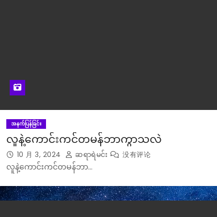
အနက်ပြန်ခြင်း
လူနဲ့ကောင်းကင်တမန်ဘာကွာသလဲ
10 月 3, 2024
ဆရာရဲမင်း
没有评论
လူနဲ့ကောင်းကင်တမန်ဘာ…