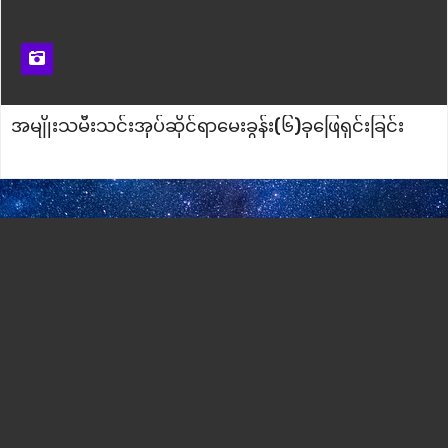
အမျိုးသမီးသင်းအုပ်ဆိုင်ရာမေးခွန်း(၆)ခုဖြေရှင်းခြင်း