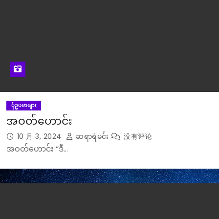
ပုံဥပမာများ
အဝတ်ဟောင်း
10 月 3, 2024
ဆရာရဲမင်း
没有评论
အဝတ်ဟောင်း “ဒီ…