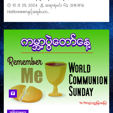
10 月 25, 2024
ဆရာရဲမင်း
没有评论
Halloweenနှင့်ခရစ်ယာ…
အခြားပွဲနေ့များ