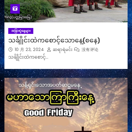
အခြားပွဲနေ့များ
သင်္ချိုင်းထဲကစောင့်သောနေ့(စနေ)
10 月 23, 2024
ဆရာရဲမင်း
没有评论
သင်္ချိုင်းထဲကစောင့်…