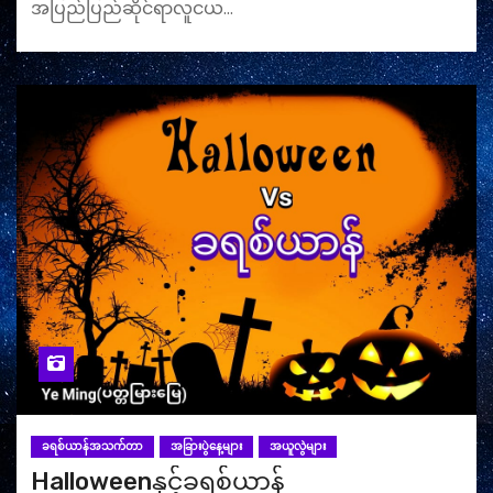
အပြည်ပြည်ဆိုင်ရာလူငယ…
ခရစ်ယာန်အသက်တာ
အခြားပွဲနေ့များ
အယူလွဲများ
Halloweenနှင့်ခရစ်ယာန်