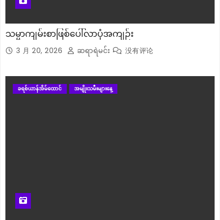
သမ္မာကျမ်းစာဖြစ်ပေါ်လာပုံအကျဉ်း
3 月 20, 2026
ဆရာရဲမင်း
没有评论
ခရစ်ယာန်အိမ်ထောင်
အမျိုးသမီးများနေ့