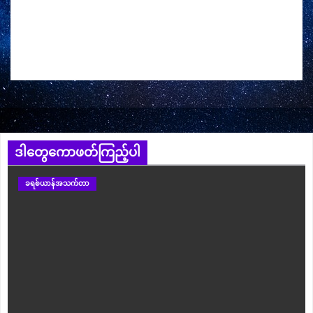
ဒါတွေကောဖတ်ကြည့်ပါ
ခရစ်ယာန်အသက်တာ