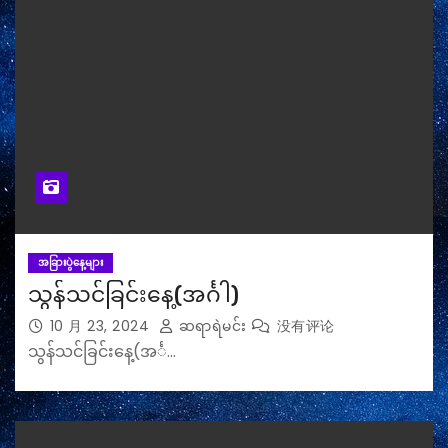
အခြားပွဲနေ့များ
သွန်သင်ခြင်းနေ့(အင်္ဂါ)
10 月 23, 2024
ဆရာရဲမင်း
没有评论
သွန်သင်ခြင်းနေ့(အင်္…