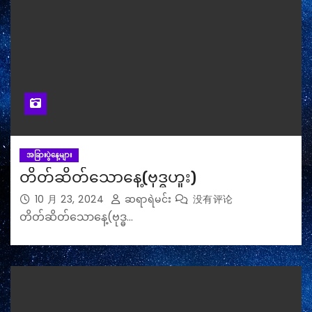
အခြားပွဲနေ့များ
တိတ်ဆိတ်သောနေ့(ဗုဒ္ဓဟူး)
10 月 23, 2024
ဆရာရဲမင်း
没有评论
တိတ်ဆိတ်သောနေ့(ဗုဒ္ဓ…