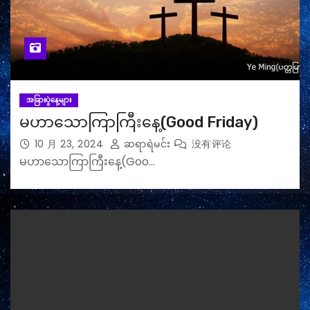
အခြားပွဲနေ့များ
မဟာသောကြာကြီးနေ့(Good Friday)
10 月 23, 2024
ဆရာရဲမင်း
没有评论
မဟာသောကြာကြီးနေ့(Goo…