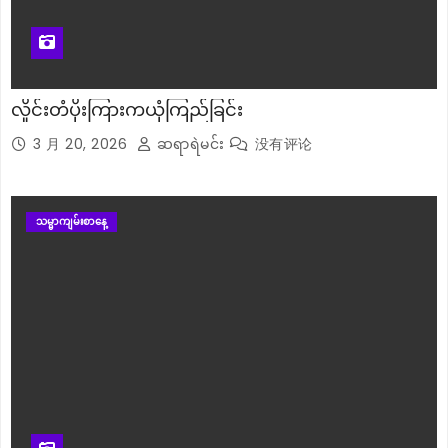
လှိုင်းတံပိုးကြားကယုံကြည်ခြင်း
3 月 20, 2026
ဆရာရဲမင်း
没有评论
သမ္မာကျမ်းစာနေ့