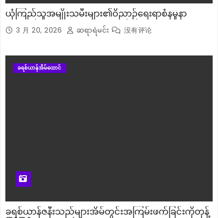
ယုံကြည်သူအမျိုးသမီးများ၏ဝိညာဉ်ရေးရာစံနမူနာ
3 月 20, 2026
ဆရာရဲမင်း
没有评论
ခရစ်ယာန်အိမ်ထောင်
ခရစ်ယာန်ဇနီးသည်များအိမ်တွင်းအကြမ်းဖက်ခြင်းကိုတုန့်