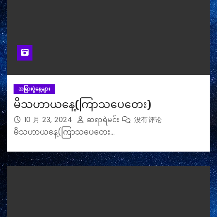
အခြားပွဲနေ့များ
မိသဟာယနေ့(ကြာသပေ‌တေး)
10 月 23, 2024
ဆရာရဲမင်း
没有评论
မိသဟာယနေ့(ကြာသပေ‌တေး…