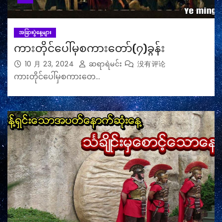
အခြားပွဲနေ့များ
ကားတိုင်ပေါ်မှစကားတော်(၇)ခွန်း
10 月 23, 2024
ဆရာရဲမင်း
没有评论
ကားတိုင်ပေါ်မှစကားတေ…