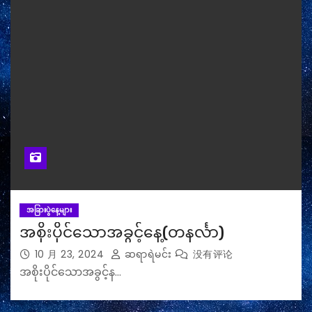
အခြားပွဲနေ့များ
အစိုးပိုင်သောအခွင့်နေ့(တနင်္လာ)
10 月 23, 2024
ဆရာရဲမင်း
没有评论
အစိုးပိုင်သောအခွင့်န…