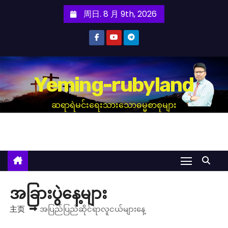
跳
周日. 8 月 9th, 2026
至
内
容
Yeming-rubyland
ဆရာရဲမင်းရေးသားသောဓမ္မစာစုများ
အခြားပွဲနေ့များ
主页
အပြည်ပြည်ဆိုင်ရာလူငယ်များနေ့