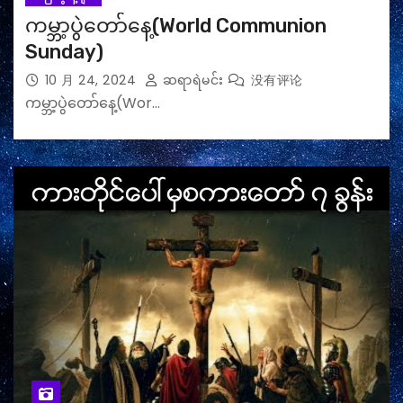
ကမ္ဘာ့ပွဲတော်နေ့(World Communion
Sunday)
10 月 24, 2024
ဆရာရဲမင်း
没有评论
ကမ္ဘာ့ပွဲတော်နေ့(Wor…