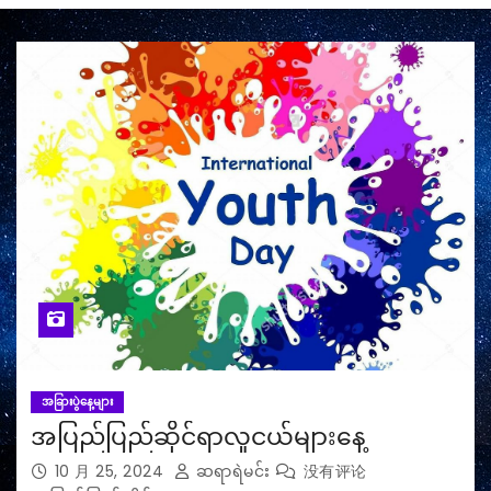
အခြားပွဲနေ့များ
အပြည်ပြည်ဆိုင်ရာလူငယ်များနေ့
10 月 25, 2024
ဆရာရဲမင်း
没有评论