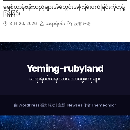
ခရစ်ယာန်ဇနီးသည်များအိမ်တွင်းအကြမ်းဖက်ခြင်းကိုတုန့်
ပြန်ခြင်း
3 月 20, 2026
ဆရာရဲမင်း
没有评论
Yeming-rubyland
ဆရာရဲမင်းရေးသားသောဓမ္မစာစုများ
由 WordPress 强力驱动
|
主题: Newses 作者
Themeansar