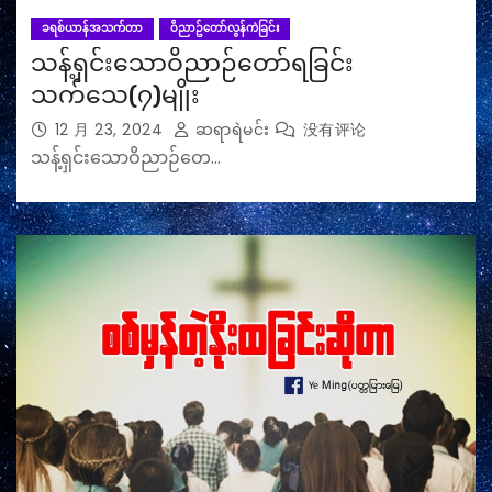
ခရစ်ယာန်အသက်တာ
ဝိညာဥ်တော်လွန်ကဲခြင်း
သန့်ရှင်းသောဝိညာဉ်တော်ရခြင်း
သက်သေ(၇)မျိုး
12 月 23, 2024
ဆရာရဲမင်း
没有评论
သန့်ရှင်းသောဝိညာဉ်တေ…