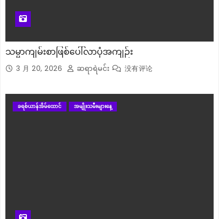
သမ္မာကျမ်းစာဖြစ်ပေါ်လာပုံအကျဉ်း
3 月 20, 2026
ဆရာရဲမင်း
没有评论
ခရစ်ယာန်အိမ်ထောင်
အမျိုးသမီးများနေ့