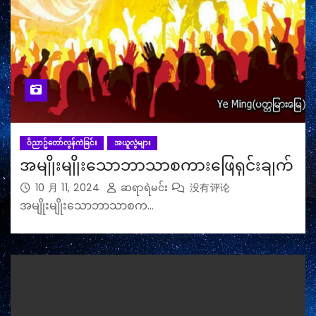
ဝိညာဥ်တော်လွန်ကဲခြင်း
အယူလွဲများ
အမျိုးမျိုးသောဘာသာစကားဖြေရှင်းချက်
10 月 11, 2024
ဆရာရဲမင်း
没有评论
အမျိုးမျိုးသောဘာသာစက…