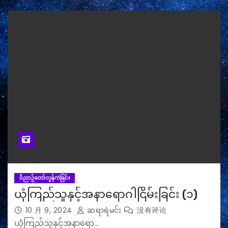
ဝိညာဥ်တော်လွန်ကဲခြင်း
ယုံကြည်သူနှင့်အနာရောဂါငြိမ်းခြင်း (၁)
10 月 9, 2024
ဆရာရဲမင်း
没有评论
ယုံကြည်သူနှင့်အနာရော…