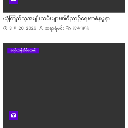
ယုံကြည်သူအမျိုးသမီးများ၏ဝိညာဉ်ရေးရာစံနမူနာ
3 月 20, 2026
ဆရာရဲမင်း
没有评论
ခရစ်ယာန်အိမ်ထောင်