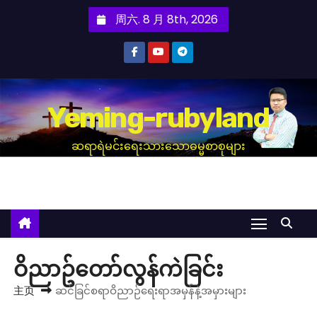
跳
周六. 8 月 8th, 2026
至
内
容
Yeming-rubyland
ဆရာရဲမင်းရေးသားသောဓမ္မစာစုများ
ဝိညာဥ်တော်လွန်ကဲခြင်း
主页
ဆင်ခြင်စရာဝိညာဉ်ရေးရာအမှန်နဲ့အမှားများ