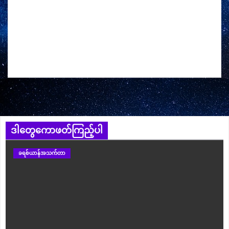
ဒါတွေကောဖတ်ကြည့်ပါ
ခရစ်ယာန်အသက်တာ