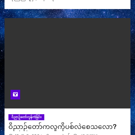
ဝိညာဥ်တော်လွန်ကဲခြင်း
ဝိညာဉ်တော်ကလူကိုပစ်လဲစေသလော?