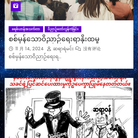
ခရစ်ယာန်အသက်တာ
ဝိညာဥ်တော်လွန်ကဲခြင်း
စစ်မှန်သောဝိညာဉ်ရေးရာနိုးထမှု
11 月 14, 2024
ဆရာရဲမင်း
没有评论
စစ်မှန်သောဝိညာဉ်ရေးရ…