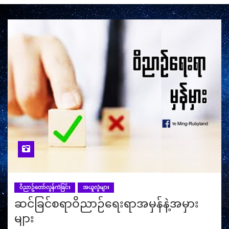
ဝိညာဥ်တော်လွန်ကဲခြင်း
အယူလွဲများ
ဆင်ခြင်စရာဝိညာဉ်ရေးရာအမှန်နဲ့အမှား
များ