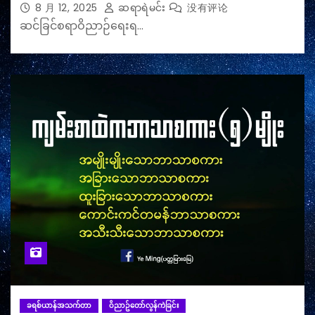
8 月 12, 2025
ဆရာရဲမင်း
没有评论
ဆင်ခြင်စရာဝိညာဉ်ရေးရ…
ခရစ်ယာန်အသက်တာ
ဝိညာဥ်တော်လွန်ကဲခြင်း