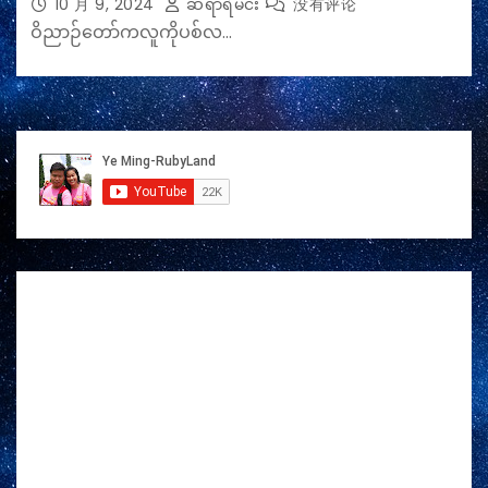
10 月 9, 2024
ဆရာရဲမင်း
没有评论
ဝိညာဉ်တော်ကလူကိုပစ်လ…