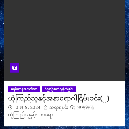
ခရစ်ယာန်အသက်တာ
ဝိညာဥ်တော်လွန်ကဲခြင်း
ယုံကြည်သူနှင့်အနာရောဂါငြိမ်းခင်း(၂)
10 月 9, 2024
ဆရာရဲမင်း
没有评论
ယုံကြည်သူနှင့်အနာရော…