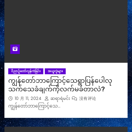
ဝိညာဥ်တော်လွန်ကဲခြင်း
အယူလွဲများ
ကျွန်တော်ဘာကြောင့်သေရွာပြန်ပေါလု
သက်သေခံချက်ကိုလက်မခံတာလဲ?
10 月 11, 2024
ဆရာရဲမင်း
没有评论
ကျွန်တော်ဘာကြောင့်သေ…