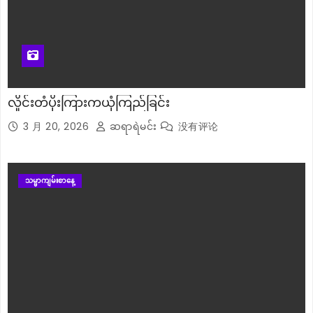
လှိုင်းတံပိုးကြားကယုံကြည်ခြင်း
3 月 20, 2026
ဆရာရဲမင်း
没有评论
သမ္မာကျမ်းစာနေ့