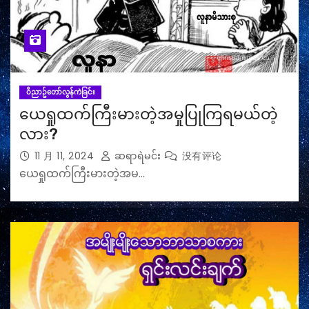
ဝိညာဥ်တော်လွန်ကဲခြင်း
ယေရှုထက်ကြီးမားတဲ့အမှုပြုကြရမယ်တဲ့
လား?
11 月 11, 2024
ဆရာရဲမင်း
没有评论
ယေရှုထက်ကြီးမားတဲ့အမ…