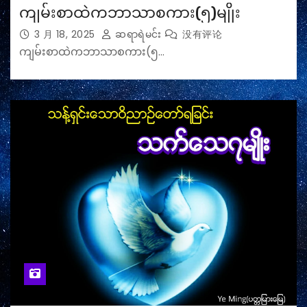
ကျမ်းစာထဲကဘာသာစကား(၅)မျိုး
3 月 18, 2025
ဆရာရဲမင်း
没有评论
ကျမ်းစာထဲကဘာသာစကား(၅…